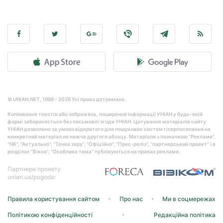
© UNIAN.NET, 1998 - 2026 Усі права дотримано.
Копіювання текстів або зображень, поширення інформації УНІАН у будь-якій
формі забороняється без письмової згоди УНІАН. Цитування матеріалів сайту
УНІАН дозволено за умови відкритого для пошукових систем гіперпосилання на
конкретний матеріал не нижче другого абзацу. Матеріали з позначкою "Реклама",
"НК", "Актуально", "Точка зору", "Офіційно", "Прес-реліз", "партнерський проект" і в
розділах "Вікно", "Особлива тема" публікуються на правах реклами.
Партнери проекту
unian.ua/pogoda:
Правила користування сайтом
Про нас
Ми в соцмережах
Політикою конфіденційності
Редакційна політика