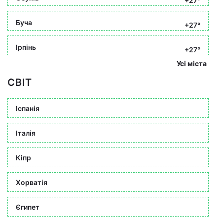
+27°
Буча
+27°
Ірпінь
+27°
Усі міста
СВІТ
Іспанія
Італія
Кіпр
Хорватія
Єгипет