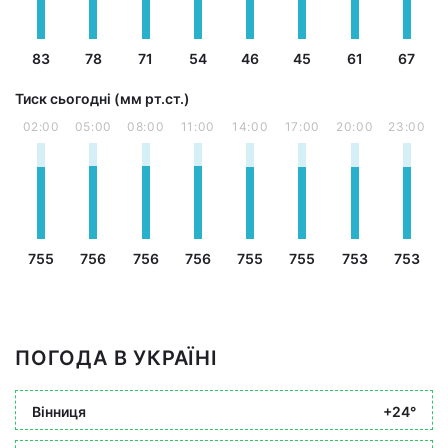
83
78
71
54
46
45
61
67
Тиск сьогодні (мм рт.ст.)
02:00
05:00
08:00
11:00
14:00
17:00
20:00
23:00
755
756
756
756
755
755
753
753
ПОГОДА В УКРАЇНІ
Вінниця
+24°