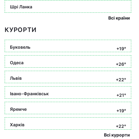
Шрі Ланка
Всі країни
КУРОРТИ
Буковель
+19°
Одеса
+26°
Львів
+22°
Івано-Франківськ
+21°
Яремче
+19°
Харків
+22°
Всі курорти