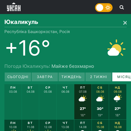
Юкаликуль
Республіка Башкоркостан, Росія
+16°
Погода Юкаликуль
: Майже безхмарно
СЬОГОДНІ
ЗАВТРА
ТИЖДЕНЬ
2 ТИЖНІ
МІСЯЦ
ПН
ВТ
СР
ЧТ
ПТ
СБ
НД
03.08
04.08
05.08
06.08
07.08
08.08
09.08
27°
30°
27°
16°
19°
18°
ПН
ВТ
СР
ЧТ
ПТ
СБ
НД
10.08
11.08
12.08
13.08
14.08
15.08
16.08