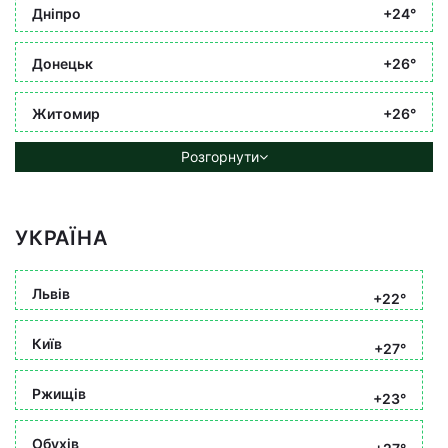
Дніпро
+24°
Донецьк
+26°
Житомир
+26°
Розгорнути
УКРАЇНА
Львів
+22°
Київ
+27°
Ржищів
+23°
Обухів