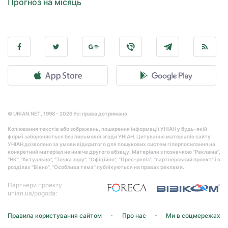
Прогноз на місяць
© UNIAN.NET, 1998 - 2026 Усі права дотримано.
Копіювання текстів або зображень, поширення інформації УНІАН у будь-якій
формі забороняється без письмової згоди УНІАН. Цитування матеріалів сайту
УНІАН дозволено за умови відкритого для пошукових систем гіперпосилання на
конкретний матеріал не нижче другого абзацу. Матеріали з позначкою "Реклама",
"НК", "Актуально", "Точка зору", "Офіційно", "Прес-реліз", "партнерський проект" і в
розділах "Вікно", "Особлива тема" публікуються на правах реклами.
Партнери проекту
unian.ua/pogoda:
Правила користування сайтом
Про нас
Ми в соцмережах