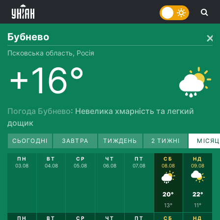
Бубнево
Псковська область, Росія
+16°
Погода Бубнево
: Невелика хмарність та легкий
дощик
СЬОГОДНІ
ЗАВТРА
ТИЖДЕНЬ
2 ТИЖНІ
МІСЯЦ
ПН
ВТ
СР
ЧТ
ПТ
СБ
НД
03.08
04.08
05.08
06.08
07.08
08.08
09.08
20°
22°
13°
11°
ПН
ВТ
СР
ЧТ
ПТ
СБ
НД