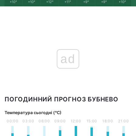
+10°
+10°
+12°
+11°
+9°
+9°
+10°
ad
ПОГОДИННИЙ ПРОГНОЗ БУБНЕВО
Температура сьогодні (°С)
00:00
03:00
06:00
09:00
12:00
15:00
18:00
21:00