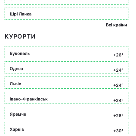
Шрі Ланка
Всі країни
КУРОРТИ
Буковель
+26°
Одеса
+24°
Львів
+24°
Івано-Франківськ
+24°
Яремче
+26°
Харків
+30°