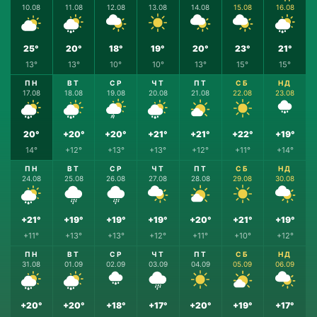
10.08
11.08
12.08
13.08
14.08
15.08
16.08
25°
20°
18°
19°
20°
23°
21°
13°
13°
10°
10°
13°
15°
15°
ПН
ВТ
СР
ЧТ
ПТ
СБ
НД
17.08
18.08
19.08
20.08
21.08
22.08
23.08
20°
+20°
+20°
+21°
+21°
+22°
+19°
14°
+12°
+13°
+13°
+12°
+11°
+14°
ПН
ВТ
СР
ЧТ
ПТ
СБ
НД
24.08
25.08
26.08
27.08
28.08
29.08
30.08
+21°
+19°
+19°
+19°
+20°
+21°
+19°
+11°
+13°
+13°
+12°
+11°
+10°
+12°
ПН
ВТ
СР
ЧТ
ПТ
СБ
НД
31.08
01.09
02.09
03.09
04.09
05.09
06.09
+20°
+20°
+18°
+17°
+20°
+19°
+17°