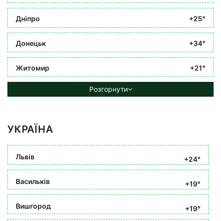
Дніпро
+25°
Донецьк
+34°
Житомир
+21°
Розгорнути
УКРАЇНА
Львів
+24°
Васильків
+19°
Вишгород
+19°