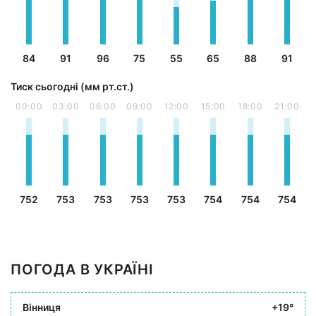
84
91
96
75
55
65
88
91
Тиск сьогодні (мм рт.ст.)
00:00
03:00
06:00
09:00
12:00
15:00
18:00
21:00
752
753
753
753
753
754
754
754
ПОГОДА В УКРАЇНІ
Вінниця
+19°