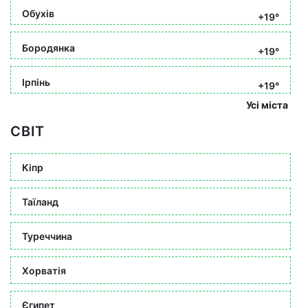
Обухів
+19°
Бородянка
+19°
Ірпінь
+19°
Усі міста
СВІТ
Кіпр
Таїланд
Туреччина
Хорватія
Єгипет