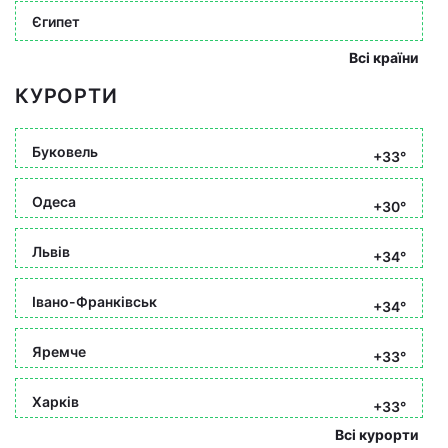
Єгипет
Всі країни
КУРОРТИ
Буковель
+33°
Одеса
+30°
Львів
+34°
Івано-Франківськ
+34°
Яремче
+33°
Харків
+33°
Всі курорти