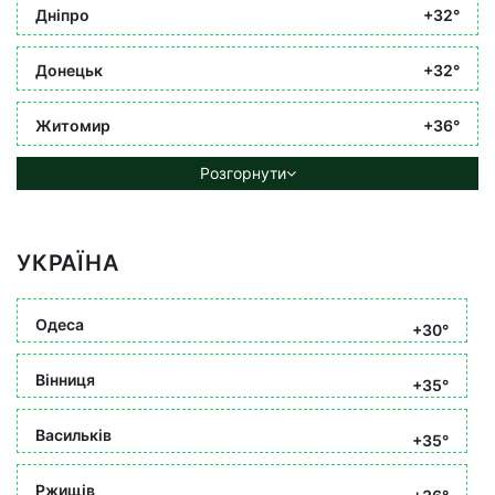
Дніпро
+32°
Донецьк
+32°
Житомир
+36°
Розгорнути
УКРАЇНА
Одеса
+30°
Вінниця
+35°
Васильків
+35°
Ржищів