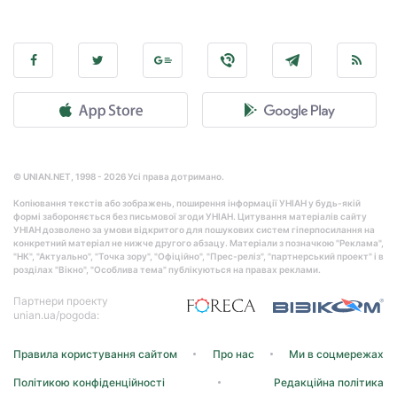
© UNIAN.NET, 1998 - 2026 Усі права дотримано.
Копіювання текстів або зображень, поширення інформації УНІАН у будь-якій
формі забороняється без письмової згоди УНІАН. Цитування матеріалів сайту
УНІАН дозволено за умови відкритого для пошукових систем гіперпосилання на
конкретний матеріал не нижче другого абзацу. Матеріали з позначкою "Реклама",
"НК", "Актуально", "Точка зору", "Офіційно", "Прес-реліз", "партнерський проект" і в
розділах "Вікно", "Особлива тема" публікуються на правах реклами.
Партнери проекту
unian.ua/pogoda:
Правила користування сайтом
Про нас
Ми в соцмережах
Політикою конфіденційності
Редакційна політика