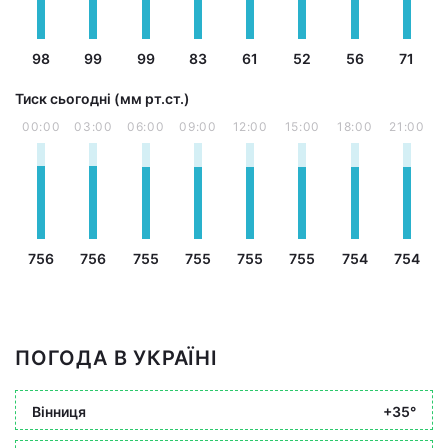
98
99
99
83
61
52
56
71
Тиск сьогодні (мм рт.ст.)
00:00
03:00
06:00
09:00
12:00
15:00
18:00
21:00
756
756
755
755
755
755
754
754
ПОГОДА В УКРАЇНІ
Вінниця
+35°