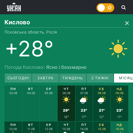
Кислово
Псковська область, Росія
+28°
Погода Кислово
: Ясно і безхмарно
СЬОГОДНІ
ЗАВТРА
ТИЖДЕНЬ
2 ТИЖНІ
МІСЯЦ
ПН
ВТ
СР
ЧТ
ПТ
СБ
НД
03.08
04.08
05.08
06.08
07.08
08.08
09.08
29°
23°
21°
23°
18°
17°
12°
11°
ПН
ВТ
СР
ЧТ
ПТ
СБ
НД
10.08
11.08
12.08
13.08
14.08
15.08
16.08