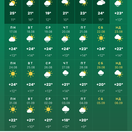
25°
21°
19°
21°
23°
24°
+23°
11°
16°
12°
10°
13°
15°
+13°
ПН
ВТ
СР
ЧТ
ПТ
СБ
НД
17.08
18.08
19.08
20.08
21.08
22.08
23.08
+24°
+24°
+24°
+24°
+23°
+24°
+22°
+13°
+14°
+14°
+13°
+14°
+12°
+14°
ПН
ВТ
СР
ЧТ
ПТ
СБ
НД
24.08
25.08
26.08
27.08
28.08
29.08
30.08
+24°
+24°
+22°
+21°
+21°
+20°
+20°
+12°
+11°
+13°
+14°
+13°
+13°
+12°
ПН
ВТ
СР
ЧТ
ПТ
СБ
НД
31.08
01.09
02.09
03.09
04.09
05.09
06.09
+22°
+21°
+21°
+18°
+20°
+10°
+10°
+9°
+12°
+9°