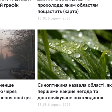
й графік
прохолода: яким областям
пощастить (карта)
16:30, 6 серпня 2026
 менше
Синоптикиня назвала області, як
ю через
першими накриє негода та
нення повітря
довгоочікуване похолодання
13:19, 6 серпня 2026