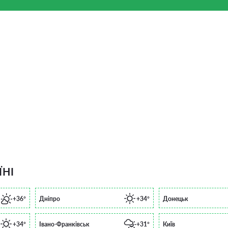
ЇНІ
+36°
Дніпро
+34°
Донецьк
+34°
Івано-Франківськ
+31°
Київ