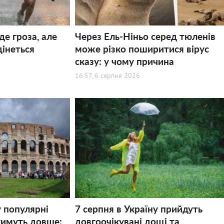
де гроза, але
Через Ель-Ніньо серед тюленів
дінеться
може різко поширитися вірус
сказу: у чому причина
16:57, 6 серпня 2026
у популярні
7 серпня в Україну прийдуть
тимуть довше:
довгоочікувані дощі та