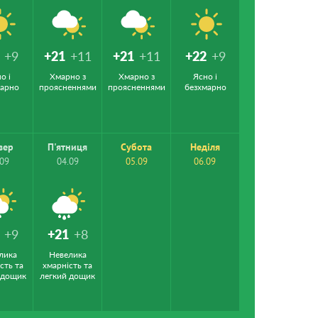
+9
+21
+11
+21
+11
+22
+9
о і
Хмарно з
Хмарно з
Ясно і
марно
проясненнями
проясненнями
безхмарно
вер
П'ятниця
Субота
Неділя
.09
04.09
05.09
06.09
+9
+21
+8
лика
Невелика
сть та
хмарність та
 дощик
легкий дощик