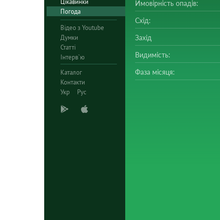
Цікавинки
Ймовірність опадів:
Погода
Схід:
Відео з Youtube
Думки
Захід
Статті
Видимість:
Інтерв`ю
Фаза місяця:
Каталог
Контакти
Укр
Рус