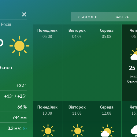
СЬОГОДНІ
ЗАВТРА
 Росія
Понеділок
Вівторок
Середа
Чет
°
03.08
04.08
05.08
06
Ясно і
25
Ма
безх
+22 °
+13° / +25°
66 %
Понеділок
Вівторок
Середа
Чет
10.08
11.08
12.08
13
744 мм
3.3 м/с