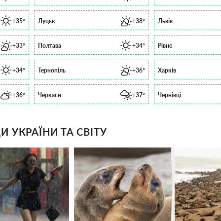
+35°
Луцьк
+38°
Львів
+33°
Полтава
+34°
Рівне
+34°
Тернопіль
+36°
Харків
+36°
Черкаси
+37°
Чернівці
 УКРАЇНИ ТА СВІТУ