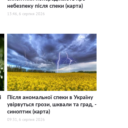
небезпеку після спеки (карта)
13:46, 6 серпня 2026
і
Після аномальної спеки в Україну
увірвуться грози, шквали та град, -
синоптик (карта)
09:31, 6 серпня 2026