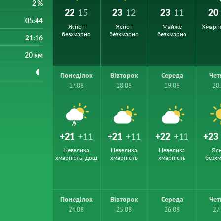
2 %
22
15
23
12
23
11
20
05:44
Ясно і
Ясно і
Майже
Хмарн
безхмарно
безхмарно
безхмарно
21:16
20 км
Понеділок
Вівторок
Середа
Чет
17.08
18.08
19.08
20
+21
+11
+21
+11
+22
+11
+23
Невелика
Невелика
Невелика
Ясн
хмарність, дощ
хмарність
хмарність
безх
Понеділок
Вівторок
Середа
Чет
24.08
25.08
26.08
27