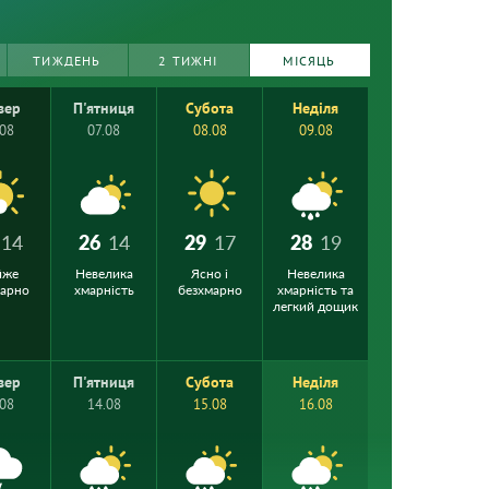
ТИЖДЕНЬ
2 ТИЖНІ
МІСЯЦЬ
вер
П'ятниця
Субота
Неділя
.08
07.08
08.08
09.08
14
26
14
29
17
28
19
йже
Невелика
Ясно і
Невелика
марно
хмарність
безхмарно
хмарність та
легкий дощик
вер
П'ятниця
Субота
Неділя
.08
14.08
15.08
16.08