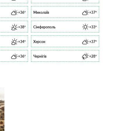
+36°
Миколаїв
+37°
+38°
Сімферополь
+33°
+34°
Херсон
+37°
+36°
Чернігів
+28°