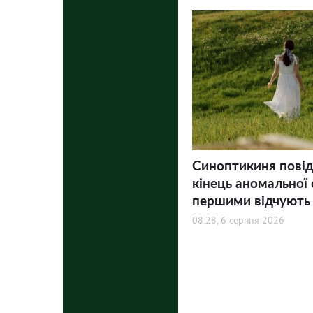
Синоптикиня пові
кінець аномальної 
першими відчують
08:28, 6 серпня 2026