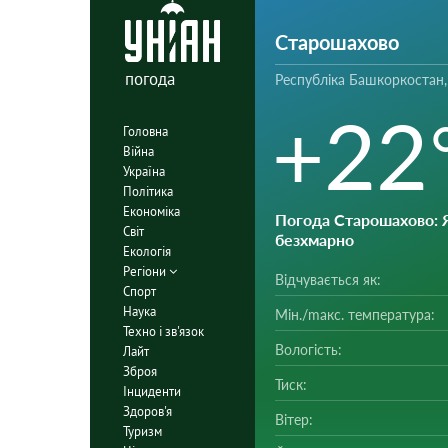
Старошахово
погода
Республіка Башкоркостан,
+22
Головна
Війна
Україна
Політика
Економіка
Погода Старошахово
: 
Світ
безхмарно
Екологія
Регіони
Відчувається як:
Спорт
Наука
Мін./mакс. температура:
Техно і зв'язок
Вологість:
Лайт
Зброя
Тиск:
Інциденти
Здоров'я
Вітер:
Туризм