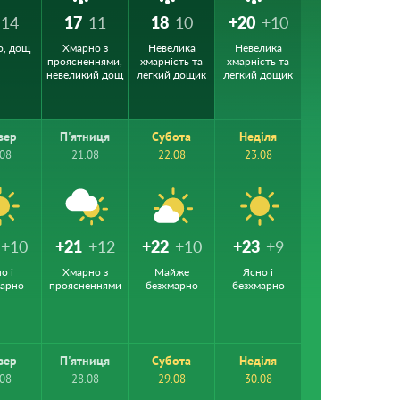
14
17
11
18
10
+20
+10
о, дощ
Хмарно з
Невелика
Невелика
проясненнями,
хмарність та
хмарність та
невеликий дощ
легкий дощик
легкий дощик
вер
П'ятниця
Субота
Неділя
.08
21.08
22.08
23.08
+10
+21
+12
+22
+10
+23
+9
о і
Хмарно з
Майже
Ясно і
марно
проясненнями
безхмарно
безхмарно
вер
П'ятниця
Субота
Неділя
.08
28.08
29.08
30.08