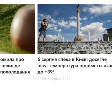
домила про
6 серпня спека в Києві досягне
спеки: де
піку: температура підніметься а
 похолодання
до +39°
08:03, 6 серпня 2026