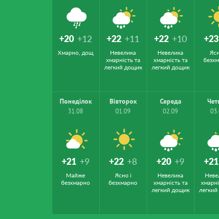
+20
+12
+22
+11
+22
+10
+23
Хмарно, дощ
Невелика
Невелика
Ясн
хмарність та
хмарність та
безх
легкий дощик
легкий дощик
Понеділок
Вівторок
Середа
Чет
31.08
01.09
02.09
03
+21
+9
+22
+8
+20
+9
+21
Майже
Ясно і
Невелика
Неве
безхмарно
безхмарно
хмарність та
хмарні
легкий дощик
легкий