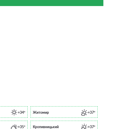
+34°
Житомир
+37°
+35°
Кропивницький
+37°