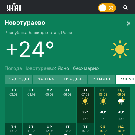
Новотураево
Республіка Башкоркостан, Росія
+24°
Погода Новотураево
: Ясно і безхмарно
СЬОГОДНІ
ЗАВТРА
ТИЖДЕНЬ
2 ТИЖНІ
МІСЯЦ
ПН
ВТ
СР
ЧТ
ПТ
СБ
НД
03.08
04.08
05.08
06.08
07.08
08.08
09.08
27°
30°
30°
15°
17°
18°
ПН
ВТ
СР
ЧТ
ПТ
СБ
НД
10.08
11.08
12.08
13.08
14.08
15.08
16.08