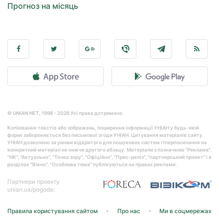
Прогноз на місяць
© UNIAN.NET, 1998 - 2026 Усі права дотримано.
Копіювання текстів або зображень, поширення інформації УНІАН у будь-якій
формі забороняється без письмової згоди УНІАН. Цитування матеріалів сайту
УНІАН дозволено за умови відкритого для пошукових систем гіперпосилання на
конкретний матеріал не нижче другого абзацу. Матеріали з позначкою "Реклама",
"НК", "Актуально", "Точка зору", "Офіційно", "Прес-реліз", "партнерський проект" і в
розділах "Вікно", "Особлива тема" публікуються на правах реклами.
Партнери проекту
unian.ua/pogoda:
Правила користування сайтом
Про нас
Ми в соцмережах