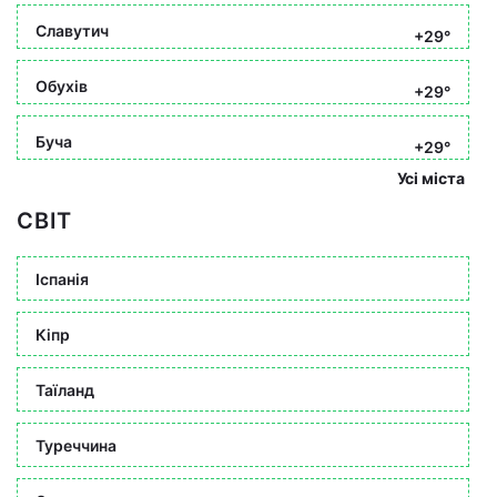
Славутич
+29°
Обухів
+29°
Буча
+29°
Усі міста
СВІТ
Іспанія
Кіпр
Таїланд
Туреччина