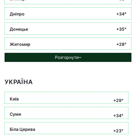
Дніпро
+34°
Донецьк
+35°
Житомир
+28°
Розгорнути
УКРАЇНА
Київ
+29°
Суми
+34°
Біла Церква
+23°