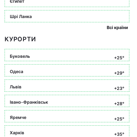
Єгипет
Шрі Ланка
Всі країни
КУРОРТИ
Буковель
+25°
Одеса
+29°
Львів
+23°
Івано-Франківськ
+28°
Яремче
+25°
Харків
+35°