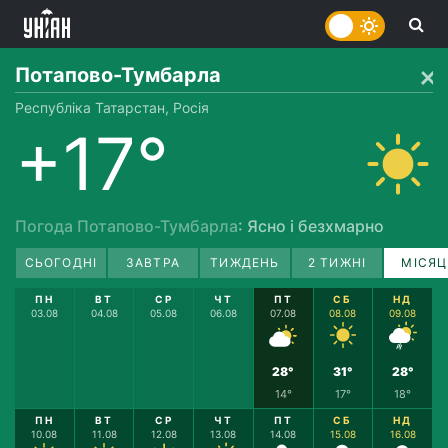
Потапово-Тумбарла
Республіка Татарстан, Росія
+17°
Погода Потапово-Тумбарла
: Ясно і безхмарно
СЬОГОДНІ
ЗАВТРА
ТИЖДЕНЬ
2 ТИЖНІ
МІСЯЦ
ПН
ВТ
СР
ЧТ
ПТ
СБ
НД
03.08
04.08
05.08
06.08
07.08
08.08
09.08
28°
31°
28°
14°
17°
18°
ПН
ВТ
СР
ЧТ
ПТ
СБ
НД
10.08
11.08
12.08
13.08
14.08
15.08
16.08