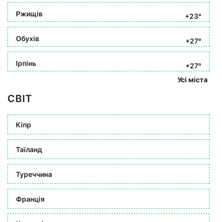
Ржищів
+23°
Обухів
+27°
Ірпінь
+27°
Усі міста
СВІТ
Кіпр
Таїланд
Туреччина
Франція