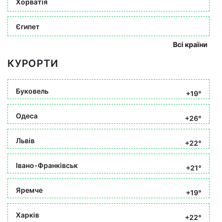
Хорватія
Єгипет
Всі країни
КУРОРТИ
Буковель
+19°
Одеса
+26°
Львів
+22°
Івано-Франківськ
+21°
Яремче
+19°
Харків
+22°