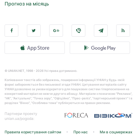
Прогноз на місяць
© UNIAN.NET, 1998 - 2026 Усі права дотримано.
Копіювання текстів або зображень, поширення інформації УНІАН у будь-якій
формі забороняється без письмової згоди УНІАН. Цитування матеріалів сайту
УНІАН дозволено за умови відкритого для пошукових систем гіперпосилання на
конкретний матеріал не нижче другого абзацу. Матеріали з позначкою "Реклама",
"НК", "Актуально", "Точка зору", "Офіційно", "Прес-реліз", "партнерський проект" і в
розділах "Вікно", "Особлива тема" публікуються на правах реклами.
Партнери проекту
unian.ua/pogoda:
Правила користування сайтом
Про нас
Ми в соцмережах