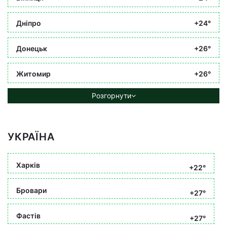
Дніпро
+24°
Донецьк
+26°
Житомир
+26°
Розгорнути
УКРАЇНА
Харків
+22°
Бровари
+27°
Фастів
+27°