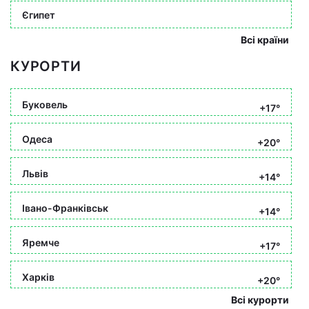
Єгипет
Всі країни
КУРОРТИ
Буковель
+17°
Одеса
+20°
Львів
+14°
Івано-Франківськ
+14°
Яремче
+17°
Харків
+20°
Всі курорти