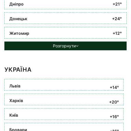
Дніпро
+21°
Донецьк
+24°
Житомир
+12°
Розгорнути
УКРАЇНА
Львів
+14°
Харків
+20°
Київ
+16°
Бровари