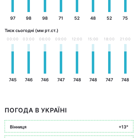
97
98
98
71
52
48
52
75
Тиск сьогодні (мм рт.ст.)
00:00
03:00
06:00
09:00
12:00
15:00
18:00
21:00
745
746
746
747
748
748
747
748
ПОГОДА В УКРАЇНІ
Вінниця
+13°