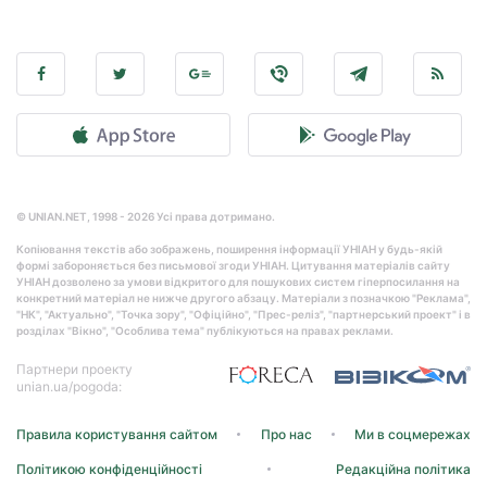
© UNIAN.NET, 1998 - 2026 Усі права дотримано.
Копіювання текстів або зображень, поширення інформації УНІАН у будь-якій
формі забороняється без письмової згоди УНІАН. Цитування матеріалів сайту
УНІАН дозволено за умови відкритого для пошукових систем гіперпосилання на
конкретний матеріал не нижче другого абзацу. Матеріали з позначкою "Реклама",
"НК", "Актуально", "Точка зору", "Офіційно", "Прес-реліз", "партнерський проект" і в
розділах "Вікно", "Особлива тема" публікуються на правах реклами.
Партнери проекту
unian.ua/pogoda:
Правила користування сайтом
Про нас
Ми в соцмережах
Політикою конфіденційності
Редакційна політика