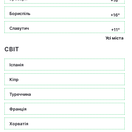
+16°
Бориспіль
+16°
Славутич
+11°
Усі міста
СВІТ
Іспанія
Кіпр
Туреччина
Франція
Хорватія