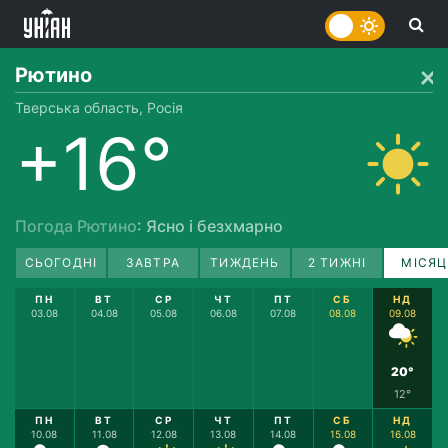
Рютино
Тверська область, Росія
+16°
Погода Рютино
: Ясно і безхмарно
СЬОГОДНІ
ЗАВТРА
ТИЖДЕНЬ
2 ТИЖНІ
МІСЯЦ
ПН
ВТ
СР
ЧТ
ПТ
СБ
НД
03.08
04.08
05.08
06.08
07.08
08.08
09.08
20°
12°
ПН
ВТ
СР
ЧТ
ПТ
СБ
НД
10.08
11.08
12.08
13.08
14.08
15.08
16.08