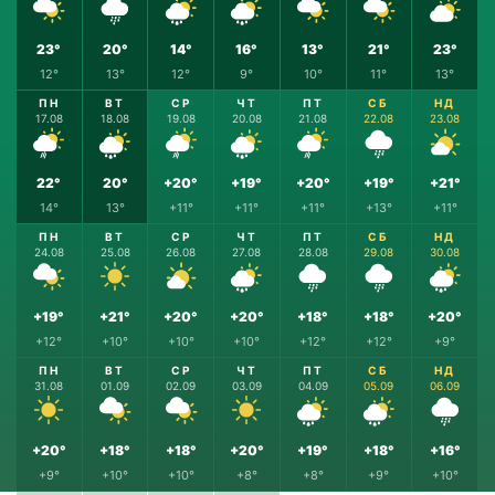
23°
20°
14°
16°
13°
21°
23°
12°
13°
12°
9°
10°
11°
13°
ПН
ВТ
СР
ЧТ
ПТ
СБ
НД
17.08
18.08
19.08
20.08
21.08
22.08
23.08
22°
20°
+20°
+19°
+20°
+19°
+21°
14°
13°
+11°
+11°
+11°
+13°
+11°
ПН
ВТ
СР
ЧТ
ПТ
СБ
НД
24.08
25.08
26.08
27.08
28.08
29.08
30.08
+19°
+21°
+20°
+20°
+18°
+18°
+20°
+12°
+10°
+10°
+10°
+12°
+12°
+9°
ПН
ВТ
СР
ЧТ
ПТ
СБ
НД
31.08
01.09
02.09
03.09
04.09
05.09
06.09
+20°
+18°
+18°
+20°
+19°
+18°
+16°
+9°
+10°
+10°
+8°
+8°
+9°
+10°