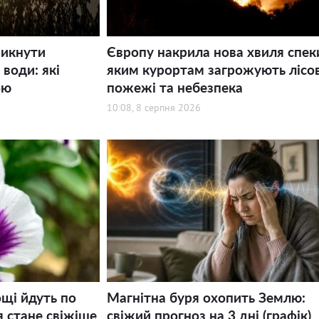
никнути
Європу накрила нова хвиля спек
води: які
яким курортам загрожують лісов
ою
пожежі та небезпека
10:08, 8 серпня 2026
щі йдуть по
Магнітна буря охопить Землю:
я стане свіжіше
свіжий прогноз на 3 дні (графік)