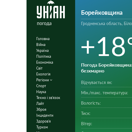
Борейковщина
погода
Гродненська область, Біл
+18
Головна
Війна
Україна
Політика
Економіка
Погода Борейковщина
Світ
безхмарно
Екологія
Регіони
Відчувається як:
Спорт
Наука
Мін./mакс. температура:
Техно і зв'язок
Вологість:
Лайт
Зброя
Тиск:
Інциденти
Здоров'я
Вітер:
Туризм