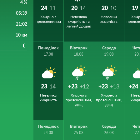
4 %
24
11
20
14
20
10
19
05:39
Хмарно з
Невелика
Невелика
Хмар
проясненнями
хмарність та
хмарність
проясн
21:02
легкий дощик
10 км
Понеділок
Вівторок
Середа
Чет
17.08
18.08
19.08
20
23
14
+23
+12
+23
+13
+24
Невелика
Хмарно з
Хмарно з
Неве
хмарність
проясненнями,
проясненнями,
хмар
дощ
дощ
Понеділок
Вівторок
Середа
Чет
24.08
25.08
26.08
27