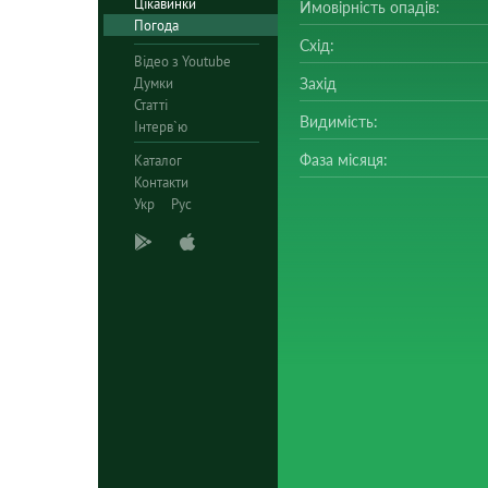
Цікавинки
Ймовірність опадів:
Погода
Схід:
Відео з Youtube
Думки
Захід
Статті
Видимість:
Інтерв`ю
Фаза місяця:
Каталог
Контакти
Укр
Рус