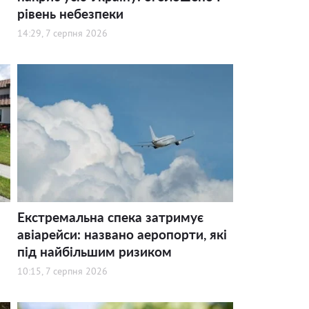
рівень небезпеки
14:29, 7 серпня 2026
Екстремальна спека затримує
авіарейси: названо аеропорти, які
під найбільшим ризиком
10:15, 7 серпня 2026