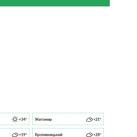
+34°
Житомир
+21°
+19°
Кропивницький
+28°