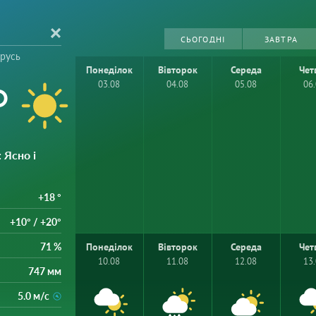
СЬОГОДНІ
ЗАВТРА
орусь
Понеділок
Вівторок
Середа
Чет
°
03.08
04.08
05.08
06
: Ясно і
+18 °
+10° / +20°
71 %
Понеділок
Вівторок
Середа
Чет
10.08
11.08
12.08
13
747 мм
5.0 м/с