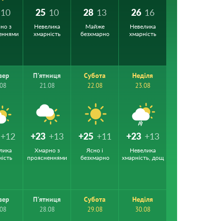
10
25
10
28
13
26
16
но з
Невелика
Майже
Невелика
еннями
хмарність
безхмарно
хмарність
вер
П'ятниця
Субота
Неділя
.08
21.08
22.08
23.08
+12
+23
+13
+25
+11
+23
+13
лика
Хмарно з
Ясно і
Невелика
ність
проясненнями
безхмарно
хмарність, дощ
вер
П'ятниця
Субота
Неділя
.08
28.08
29.08
30.08