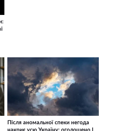
и:
і
Після аномальної спеки негода
накриє усю Україну: оголошено І