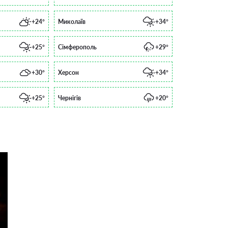
+24°
Миколаїв
+34°
+25°
Сімферополь
+29°
+30°
Херсон
+34°
+25°
Чернігів
+20°