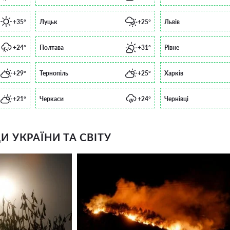
+35°
Луцьк
+25°
Львів
+24°
Полтава
+31°
Рівне
+29°
Тернопіль
+25°
Харків
+21°
Черкаси
+24°
Чернівці
 УКРАЇНИ ТА СВІТУ