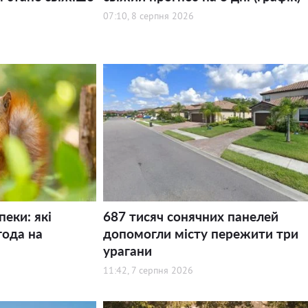
07:10, 8 серпня 2026
пеки: які
687 тисяч сонячних панелей
года на
допомогли місту пережити три
урагани
11:42, 7 серпня 2026