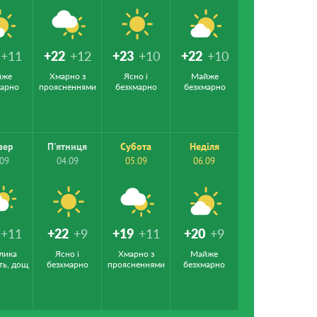
+11
+22
+12
+23
+10
+22
+10
йже
Хмарно з
Ясно і
Майже
марно
проясненнями
безхмарно
безхмарно
вер
П'ятниця
Субота
Неділя
.09
04.09
05.09
06.09
+11
+22
+9
+19
+11
+20
+9
лика
Ясно і
Хмарно з
Майже
ть, дощ
безхмарно
проясненнями
безхмарно