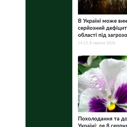
В Україні може ви
серйозний дефіцит 
області під загроз
14:23, 8 серпня 2026
Похолодання та до
Україні: де 8 серпн