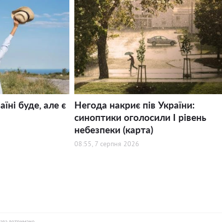
їні буде, але є
Негода накриє пів України:
синоптики оголосили І рівень
небезпеки (карта)
08:55, 7 серпня 2026
рава дотримано.