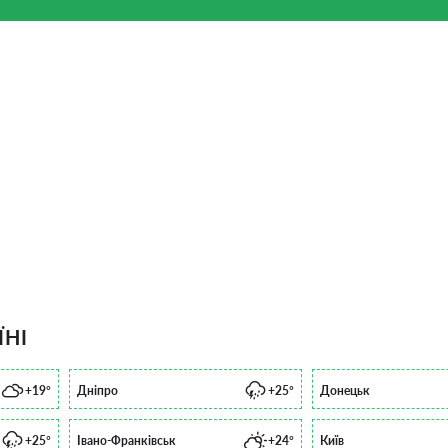
ЇНІ
+19°
Дніпро
+25°
Донецьк
+25°
Івано-Франківськ
+24°
Київ