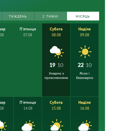
ТИЖДЕНЬ
2 ТИЖНІ
МІСЯЦЬ
вер
П'ятниця
Субота
Неділя
.08
07.08
08.08
09.08
19
10
22
10
Хмарно з
Ясно і
проясненнями
безхмарно
вер
П'ятниця
Субота
Неділя
.08
14.08
15.08
16.08