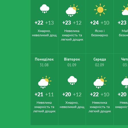
+22
+13
+23
+12
+24
+10
+23
Хмарно,
Невелика
Ясно і
Ма
невеликий дощ
хмарність та
безхмарно
безх
легкий дощик
Понеділок
Вівторок
Середа
Чет
31.08
01.09
02.09
03
+21
+11
+20
+12
+22
+10
+20
Невелика
Хмарно,
Невелика
Неве
хмарність та
невеликий дощ
хмарність та
хмарніс
легкий дощик
легкий дощик