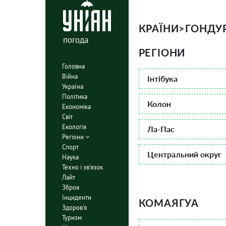
КРАЇНИ
>
ГОНДУ
погода
РЕГІОНИ
Головна
Війна
Інтібука
Україна
Політика
Колон
Економіка
Світ
Екологія
Ла-Пас
Регіони
Спорт
Центральний округ
Наука
Техно і зв'язок
Лайт
Зброя
Інциденти
КОМАЯГУА
Здоров'я
Туризм