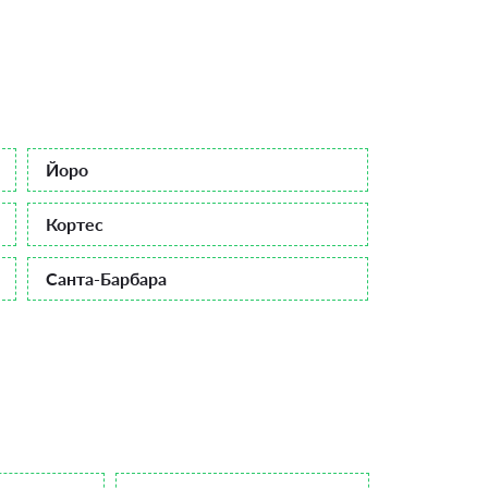
Йоро
Кортес
Санта-Барбара