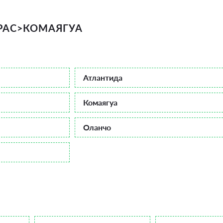
РАС
>
КОМАЯГУА
Атлантида
Комаягуа
Оланчо