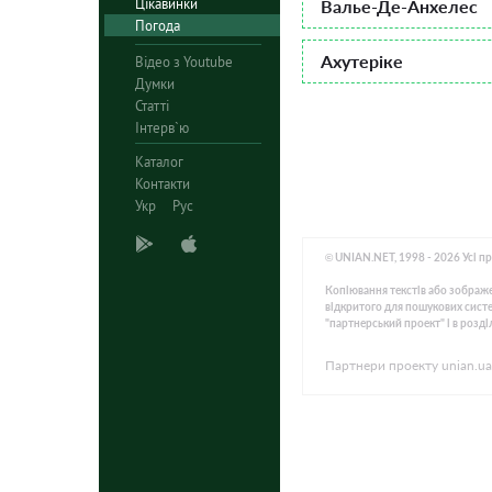
Цікавинки
Валье-Де-Анхелес
Погода
Ахутеріке
Відео з Youtube
Думки
Статті
Інтерв`ю
Каталог
Контакти
Укр
Рус
© UNIAN.NET, 1998 - 2026 Усі п
Копіювання текстів або зображе
відкритого для пошукових систем
"партнерський проект" і в розді
Партнери проекту unian.ua