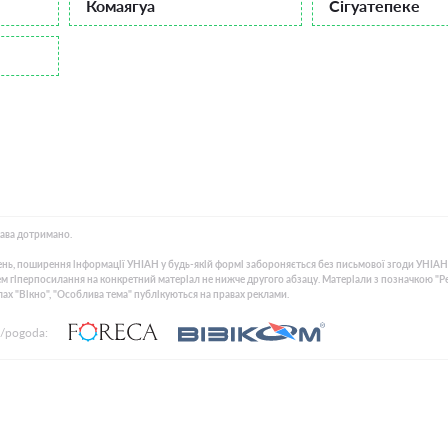
Комаягуа
Сігуатепеке
рава дотримано.
нь, поширення інформації УНІАН у будь-якій формі забороняється без письмової згоди УНІАН
 гіперпосилання на конкретний матеріал не нижче другого абзацу. Матеріали з позначкою "Рекла
лах "Вікно", "Особлива тема" публікуються на правах реклами.
/pogoda: