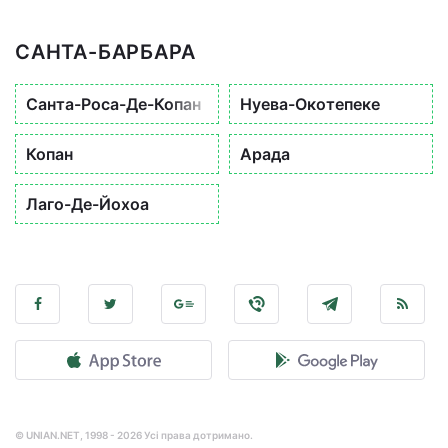
САНТА-БАРБАРА
Санта-Роса-Де-Копан
Нуева-Окотепеке
Копан
Арада
Лаго-Де-Йохоа
© UNIAN.NET, 1998 - 2026 Усі права дотримано.