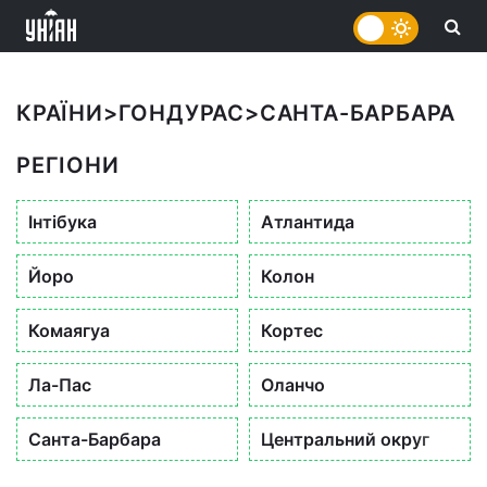
КРАЇНИ
>
ГОНДУРАС
>
САНТА-БАРБАРА
РЕГІОНИ
Інтібука
Атлантида
Йоро
Колон
Комаягуа
Кортес
Ла-Пас
Оланчо
Санта-Барбара
Центральний округ