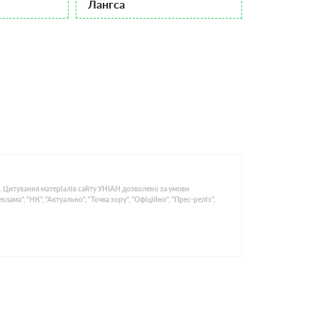
Лангса
. Цитування матеріалів сайту УНІАН дозволено за умови
ма", "НК", "Актуально", "Точка зору", "Офіційно", "Прес-реліз",