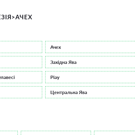
ЗІЯ
>
АЧЕХ
Ачех
Західна Ява
лавесі
Ріау
Центральна Ява