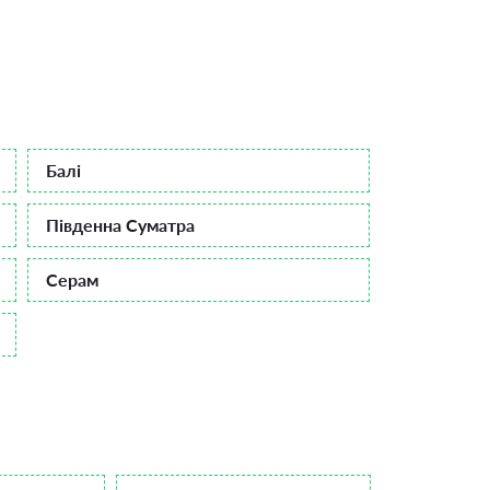
Балі
Південна Суматра
Серам