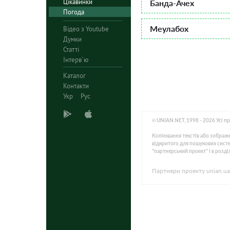
Цікавинки
Банда-Ачех
Погода
Меулабох
Відео з Youtube
Думки
Статті
Інтерв`ю
Каталог
Контакти
Укр
Рус
© UNIAN.NET, 1998 - 2026 Усі п
Копіювання текстів або зображе
відкритого для пошукових систем
"партнерський проект" і в розді
Партнери проекту unian.ua