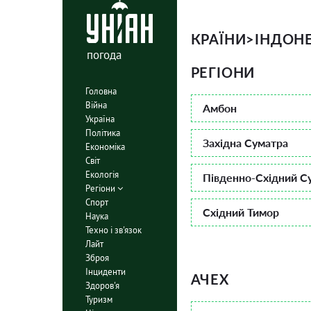
КРАЇНИ
>
ІНДОНЕ
погода
РЕГІОНИ
Головна
Війна
Амбон
Україна
Політика
Західна Суматра
Економіка
Світ
Екологія
Південно-Східний Су
Регіони
Спорт
Східний Тимор
Наука
Техно і зв'язок
Лайт
Зброя
Інциденти
АЧЕХ
Здоров'я
Туризм