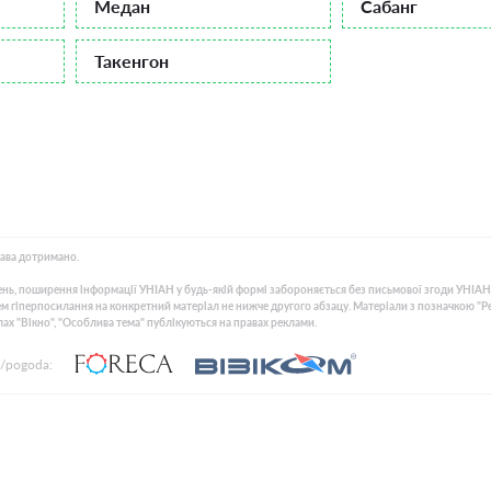
Медан
Сабанг
Такенгон
рава дотримано.
нь, поширення інформації УНІАН у будь-якій формі забороняється без письмової згоди УНІАН
 гіперпосилання на конкретний матеріал не нижче другого абзацу. Матеріали з позначкою "Рекла
лах "Вікно", "Особлива тема" публікуються на правах реклами.
/pogoda: