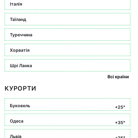
Італія
Таїланд
Туреччина
Хорватія
Шрі Ланка
Всі країни
КУРОРТИ
Буковель
+25°
Одеса
+35°
Львів
+25°