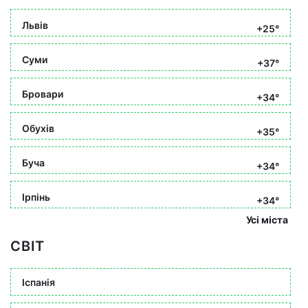
Львів
+25°
Суми
+37°
Бровари
+34°
Обухів
+35°
Буча
+34°
Ірпінь
+34°
Усі міста
СВІТ
Іспанія