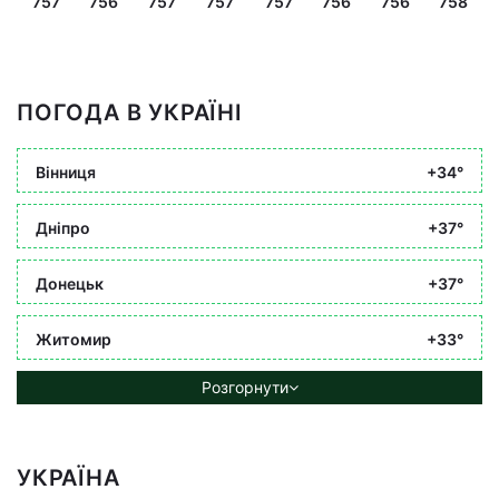
757
756
757
757
757
756
756
758
ПОГОДА В УКРАЇНІ
Вінниця
+34°
Дніпро
+37°
Донецьк
+37°
Житомир
+33°
Розгорнути
УКРАЇНА