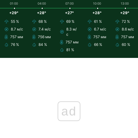
01:00
04:00
07:00
10:00
13:00
+29°
+28°
+27°
+28°
+29°
55 %
68 %
69 %
61 %
72 %
8.7 м/с
7.4 м/с
8.3 м/
6.7 м/с
8.6 м/с
с
757 мм
756 мм
757 мм
757 мм
757 мм
76 %
84 %
66 %
60 %
81 %
ad