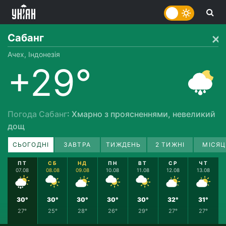
Сабанг
Ачех, Індонезія
+29°
Погода Сабанг
: Хмарно з проясненнями, невеликий
дощ
СЬОГОДНІ
ЗАВТРА
ТИЖДЕНЬ
2 ТИЖНІ
МІСЯЦ
ПТ
СБ
НД
ПН
ВТ
СР
ЧТ
07.08
08.08
09.08
10.08
11.08
12.08
13.08
30°
30°
30°
30°
30°
32°
31°
27°
25°
28°
26°
29°
27°
27°