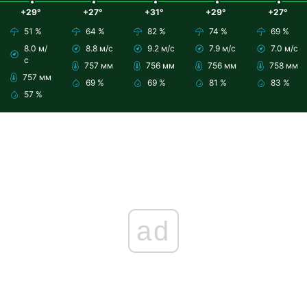
+29°
+27°
+31°
+29°
+27°
51 %
64 %
82 %
74 %
69 %
8.0 м/
8.8 м/с
9.2 м/с
7.9 м/с
7.0 м/с
с
757 мм
756 мм
756 мм
758 мм
757 мм
69 %
69 %
81 %
83 %
57 %
ad