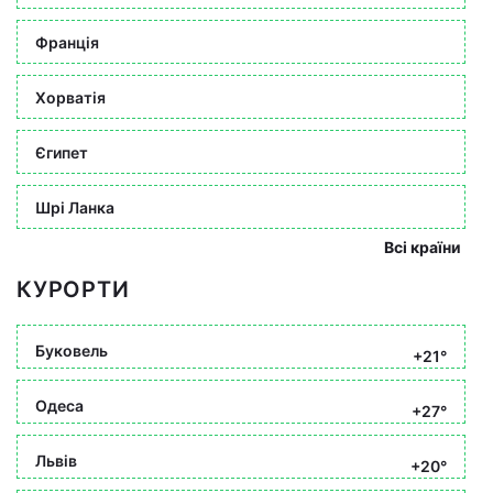
Франція
Хорватія
Єгипет
Шрі Ланка
Всі країни
КУРОРТИ
Буковель
+21°
Одеса
+27°
Львів
+20°