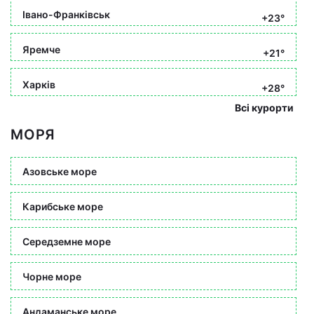
Івано-Франківськ
+23°
Яремче
+21°
Харків
+28°
Всі курорти
МОРЯ
Азовське море
Карибське море
Середземне море
Чорне море
Андаманське море