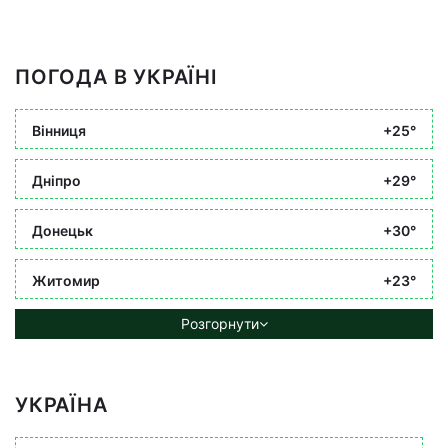
ПОГОДА В УКРАЇНІ
Вінниця
+25°
Дніпро
+29°
Донецьк
+30°
Житомир
+23°
Розгорнути
УКРАЇНА