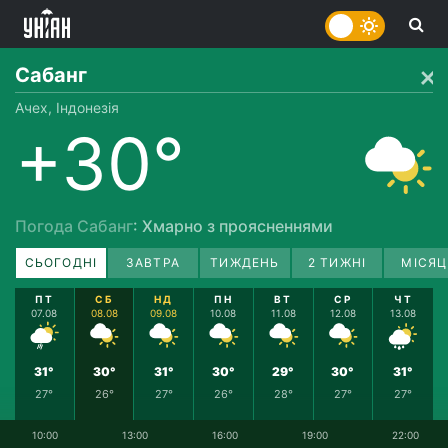
Сабанг
Ачех, Індонезія
+30°
Погода Сабанг
: Хмарно з проясненнями
СЬОГОДНІ
ЗАВТРА
ТИЖДЕНЬ
2 ТИЖНІ
МІСЯЦ
ПТ
СБ
НД
ПН
ВТ
СР
ЧТ
07.08
08.08
09.08
10.08
11.08
12.08
13.08
31°
30°
31°
30°
29°
30°
31°
27°
26°
27°
26°
28°
27°
27°
10:00
13:00
16:00
19:00
22:00