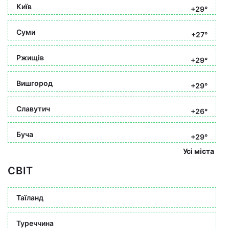
Київ
+29°
Суми
+27°
Ржищів
+29°
Вишгород
+29°
Славутич
+26°
Буча
+29°
Усі міста
СВІТ
Таїланд
Туреччина