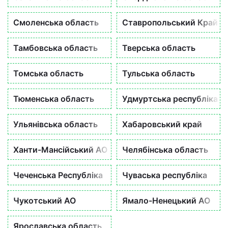
Смоленська область
Ставропольський Край
Тамбовська область
Тверська область
Томська область
Тульська область
Тюменська область
Удмуртська республіка
Ульянівська область
Хабаровський край
Ханти-Мансійський АО
Челябінська область
Чеченська Республіка
Чуваська республіка
Чукотський АО
Ямало-Ненецький АО
Ярославська область