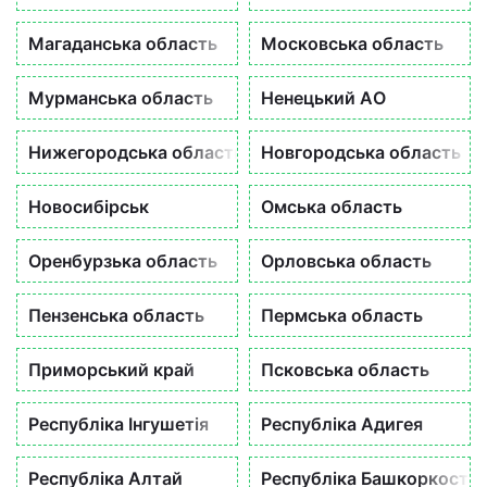
Магаданська область
Московська область
Мурманська область
Ненецький АO
Нижегородська область
Новгородська область
Новосибірськ
Омська область
Оренбурзька область
Орловська область
Пензенська область
Пермська область
Приморський край
Псковська область
Республіка Інгушетія
Республіка Адигея
Республіка Алтай
Республіка Башкоркоста