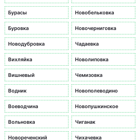
Бурасы
Новобельковка
Буровка
Новочерниговка
Новодубровка
Чадаевка
Вихляйка
Новолиповка
Вишневый
Чемизовка
Водник
Новополеводино
Воеводчина
Новопушкинское
Вольновка
Чиганак
Новореченский
Чихачевка