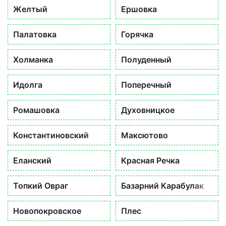
Желтый
Ершовка
Палатовка
Горячка
Холманка
Полуденный
Идолга
Поперечный
Ромашовка
Духовницкое
Константиновский
Максютово
Еланский
Красная Речка
Топкий Овраг
Базарний Карабулак
Новопокровское
Плес