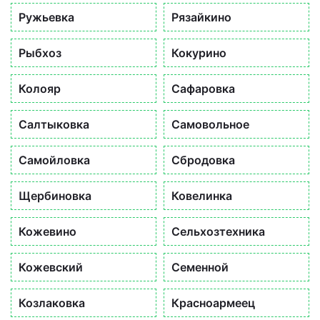
Ружьевка
Рязайкино
Рыбхоз
Кокурино
Колояр
Сафаровка
Салтыковка
Самовольное
Самойловка
Сбродовка
Щербиновка
Ковелинка
Кожевино
Сельхозтехника
Кожевский
Семенной
Козлаковка
Красноармеец