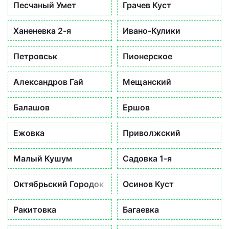
Песчаный Умет
Грачев Куст
Ханеневка 2-я
Ивано-Кулики
Петровськ
Пионерское
Александров Гай
Мещанский
Балашов
Ершов
Ежовка
Приволжский
Малый Кушум
Садовка 1-я
Октябрьский Городок
Осинов Куст
Ракитовка
Багаевка