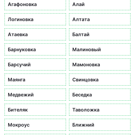
Агафоновка
Алай
Логиновка
Алтата
Атаевка
Балтай
Барнуковка
Малиновый
Барсучий
Мамоновка
Маянга
Свинцовка
Медвежий
Беседка
Бителяк
Таволожка
Мокроус
Ближний