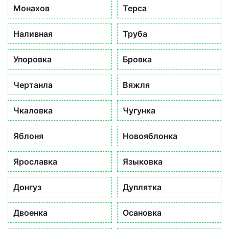
Монахов
Терса
Наливная
Труба
Упоровка
Бровка
Чертанла
Вяжля
Чкаловка
Чугунка
Яблоня
Новояблонка
Ярославка
Языковка
Донгуз
Дуплятка
Двоенка
Осановка