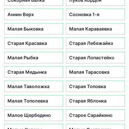
Сокорная Балка
Луков Кордон
Аннин Верх
Сосновка 1-я
Малая Быковка
Малая Караваевка
Старая Красавка
Старая Лебежайка
Малая Рыбка
Старая Лопастейка
Старая Медынка
Малая Тарасовка
Малая Таволожка
Старая Топовка
Малая Тополевка
Старая Яблонка
Малое Щербедино
Старое Сарайкино