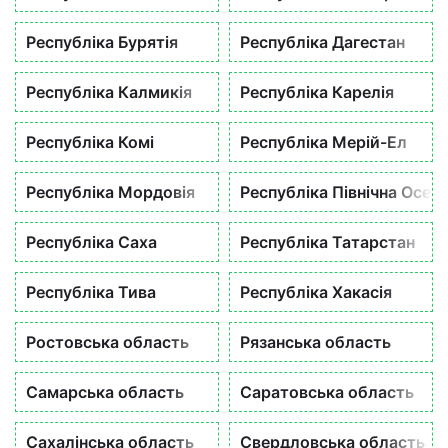
Республіка Бурятія
Республіка Дагестан
Республіка Калмикія
Республіка Карелія
Республіка Комі
Республіка Мерій-Ел
Республіка Мордовія
Республіка Північна Осеті
Республіка Саха
Республіка Татарстан
Республіка Тива
Республіка Хакасія
Ростовська область
Рязанська область
Самарська область
Саратовська область
Сахалінська область
Свердловська область