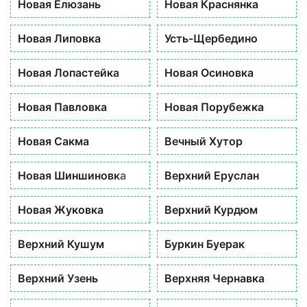
Новая Елюзань
Новая Краснянка
Новая Липовка
Усть-Щербедино
Новая Лопастейка
Новая Осиновка
Новая Павловка
Новая Порубежка
Новая Сакма
Вечный Хутор
Новая Шиншиновка
Верхний Еруслан
Новая Жуковка
Верхний Курдюм
Верхний Кушум
Буркин Буерак
Верхний Узень
Верхняя Чернавка