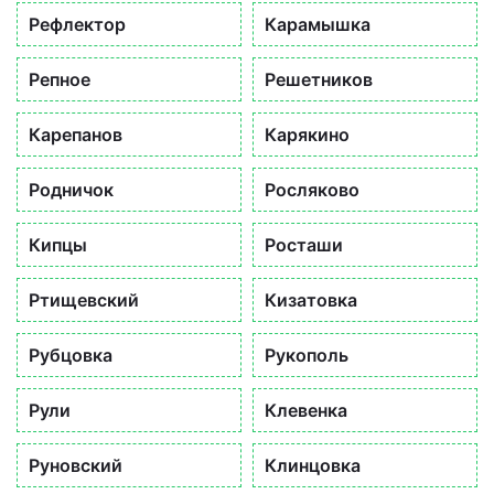
Рефлектор
Карамышка
Репное
Решетников
Карепанов
Карякино
Родничок
Росляково
Кипцы
Росташи
Ртищевский
Кизатовка
Рубцовка
Рукополь
Рули
Клевенка
Руновский
Клинцовка