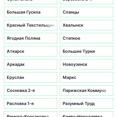
Большая Гусиха
Сланцы
Красный Текстильщик
Хвалынск
Ягодная Поляна
Степное
Аткарск
Большие Турки
Аркадак
Новоузенск
Еруслан
Маркс
Сосновка 2-я
Парижская Коммуна
Расловка 1-я
Разумный Труд
Римско-Корсаковка
Киево-Николаевка