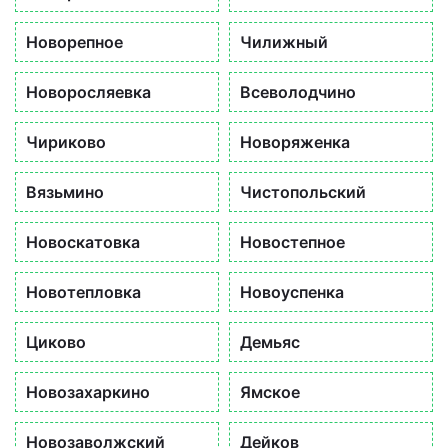
Новорепное
Чилижный
Новоросляевка
Всеволодчино
Чириково
Новоряженка
Вязьмино
Чистопольский
Новоскатовка
Новостепное
Новотепловка
Новоуспенка
Циково
Демьяс
Новозахаркино
Ямское
Новозаволжский
Дейков