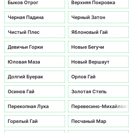
Быков Отрог
Верхняя Покровка
Черная Падина
Черный Затон
Чистый Плес
Яблоновый Гай
Девичьи Горки
Новые Бегучи
Юловая Маза
Новый Вершаут
Долгий Буерак
Орлов Гай
Осинов Гай
Золотая Степь
Перекопная Лука
Перевесино-Михайловка
Горелый Гай
Песчаный Мар