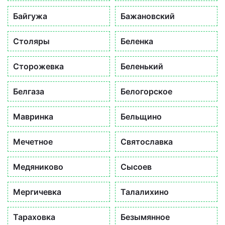
Байгужа
Бажановский
Столяры
Беленка
Сторожевка
Беленький
Белгаза
Белогорское
Мавринка
Бельщино
Мечетное
Святославка
Медяниково
Сысоев
Мергичевка
Талалихино
Тараховка
Безымянное