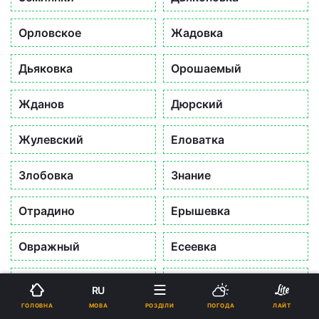
Орловское
Жадовка
Дьяковка
Орошаемый
Жданов
Дюрский
Жулевский
Еловатка
Злобовка
Знание
Отрадино
Ерышевка
Овражный
Есеевка
Золотовка
Еткара
RU
Ми використовуємо
cookies
Погоджуюся
Головна
Війна
МОВА
ГОЛОВНА
РОЗДІЛИ
ПОГОДА
ЛАЙТ
Пады
Зоринский