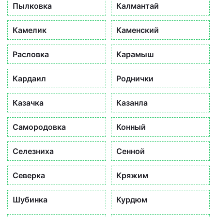
Пылковка
Калмантай
Камелик
Каменский
Расловка
Карамыш
Кардаил
Роднички
Казачка
Казанла
Самородовка
Конный
Селезниха
Сенной
Северка
Кряжим
Шубинка
Курдюм