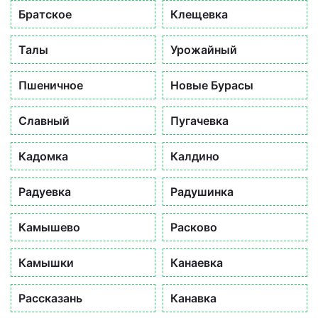
Братское
Клещевка
Талы
Урожайный
Пшеничное
Новые Бурасы
Славный
Пугачевка
Кадомка
Калдино
Радуевка
Радушинка
Камышево
Расково
Камышки
Канаевка
Рассказань
Канавка