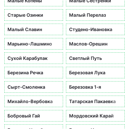
Малые Копены
Малые Сестренки
Старые Озинки
Малый Перелаз
Малый Славин
Студено-Ивановка
Марьино-Лашмино
Маслов-Орешин
Сухой Карабулак
Светлый Путь
Березина Речка
Березовая Лука
Сырт-Смоленка
Березовка 1-я
Михайло-Вербовка
Татарская Пакаевка
Бобровый Гай
Мордовский Карай