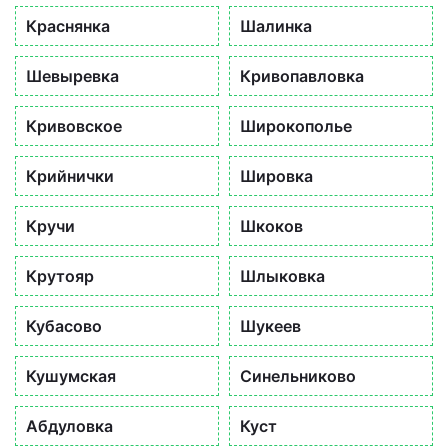
Краснянка
Шалинка
Шевыревка
Кривопавловка
Кривовское
Широкополье
Крийнички
Шировка
Кручи
Шкоков
Крутояр
Шлыковка
Кубасово
Шукеев
Кушумская
Синельниково
Абдуловка
Куст