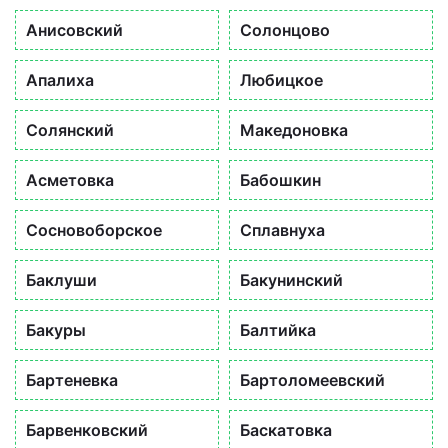
Анисовский
Солонцово
Апалиха
Любицкое
Солянский
Македоновка
Асметовка
Бабошкин
Сосновоборское
Сплавнуха
Баклуши
Бакунинский
Бакуры
Балтийка
Бартеневка
Бартоломеевский
Барвенковский
Баскатовка