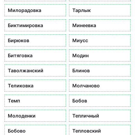
Милорадовка
Тарлык
Биктимировка
Минеевка
Бирюков
Миусс
Битяговка
Модин
Таволжанский
Блинов
Теликовка
Молчаново
Темп
Бобов
Молоденки
Тепличный
Бобово
Тепловский