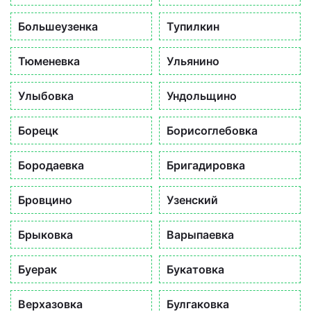
Большеузенка
Тупилкин
Тюменевка
Ульянино
Улыбовка
Ундольщино
Борецк
Борисоглебовка
Бородаевка
Бригадировка
Бровцино
Узенский
Брыковка
Варыпаевка
Буерак
Букатовка
Верхазовка
Булгаковка