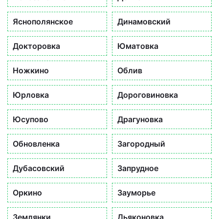
Яснополянское
Динамовский
Докторовка
Юматовка
Ножкино
Облив
Юрловка
Дороговиновка
Юсупово
Драгуновка
Обновленка
Загородный
Дубасовский
Запрудное
Оркино
Зауморье
Землянки
Дьяконовка