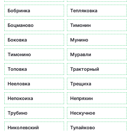
Бобринка
Тепляковка
Боцманово
Тимонин
Боковка
Мунино
Тимонино
Муравли
Топовка
Тракторный
Нееловка
Трещиха
Непокоиха
Непряхин
Трубино
Нескучное
Николевский
Тулайково