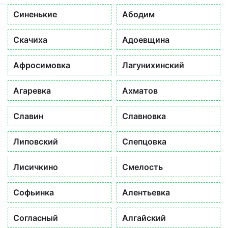
Синенькие
Абодим
Скачиха
Адоевщина
Афросимовка
Лагунихинский
Агаревка
Ахматов
Славин
Славновка
Липовский
Слепцовка
Лисичкино
Смелость
Софьинка
Алентьевка
Согласный
Алгайский