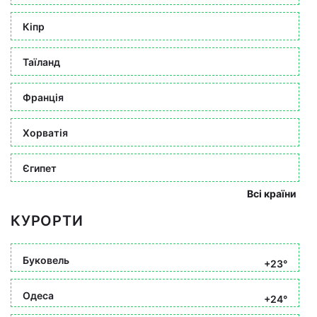
Кіпр
Таїланд
Франція
Хорватія
Єгипет
Всі країни
КУРОРТИ
Буковель
+23°
Одеса
+24°