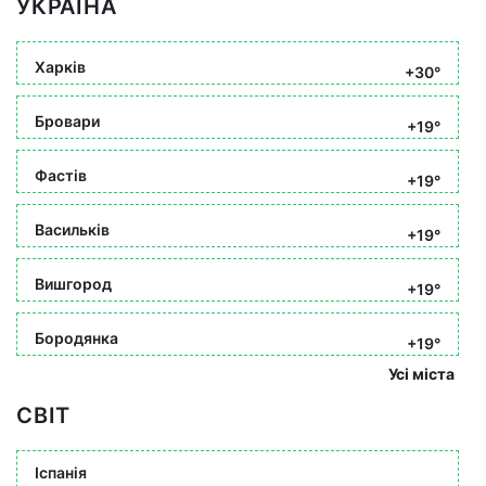
УКРАЇНА
Харків
+30°
Бровари
+19°
Фастів
+19°
Васильків
+19°
Вишгород
+19°
Бородянка
+19°
Усі міста
СВІТ
Іспанія