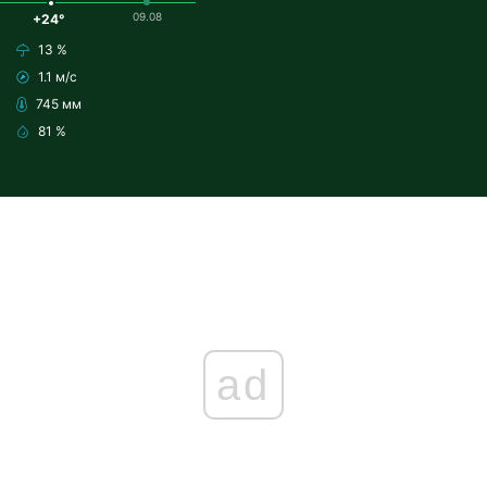
09.08
+24°
13 %
1.1 м/с
745 мм
81 %
ad