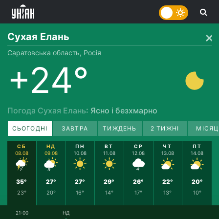
Сухая Елань
Саратовська область, Росія
+24°
Погода Сухая Елань
: Ясно і безхмарно
СЬОГОДНІ
ЗАВТРА
ТИЖДЕНЬ
2 ТИЖНІ
МІСЯЦ
СБ
НД
ПН
ВТ
СР
ЧТ
ПТ
08.08
09.08
10.08
11.08
12.08
13.08
14.08
35°
27°
27°
29°
26°
22°
20°
23°
20°
16°
14°
17°
13°
10°
21:00
НД