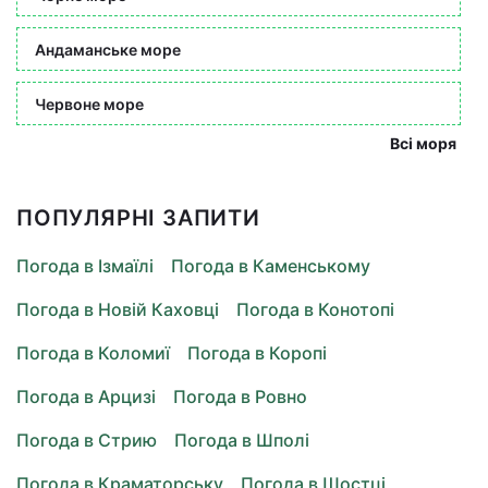
Андаманське море
Червоне море
Всі моря
ПОПУЛЯРНІ ЗАПИТИ
Погода в Ізмаїлі
Погода в Каменському
Погода в Новій Каховці
Погода в Конотопі
Погода в Коломиї
Погода в Коропі
Погода в Арцизі
Погода в Ровно
Погода в Стрию
Погода в Шполі
Погода в Краматорську
Погода в Шостці