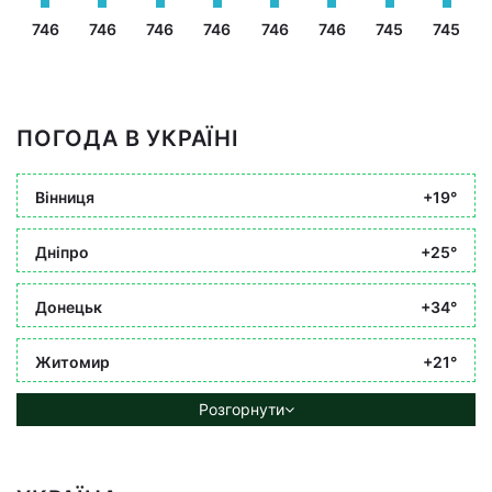
746
746
746
746
746
746
745
745
ПОГОДА В УКРАЇНІ
Вінниця
+19°
Дніпро
+25°
Донецьк
+34°
Житомир
+21°
Розгорнути