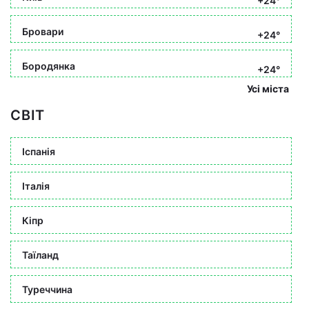
+24°
Бровари
+24°
Бородянка
+24°
Усі міста
СВІТ
Іспанія
Італія
Кіпр
Таїланд
Туреччина