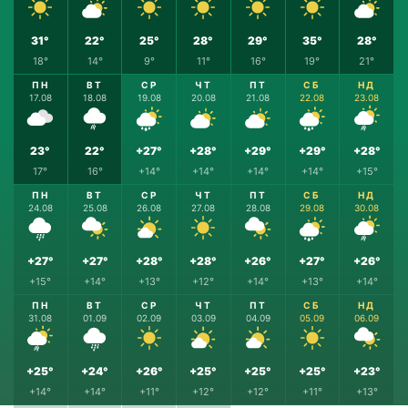
31°
22°
25°
28°
29°
35°
28°
18°
14°
9°
11°
16°
19°
21°
ПН
ВТ
СР
ЧТ
ПТ
СБ
НД
17.08
18.08
19.08
20.08
21.08
22.08
23.08
23°
22°
+27°
+28°
+29°
+29°
+28°
17°
16°
+14°
+14°
+14°
+14°
+15°
ПН
ВТ
СР
ЧТ
ПТ
СБ
НД
24.08
25.08
26.08
27.08
28.08
29.08
30.08
+27°
+27°
+28°
+28°
+26°
+27°
+26°
+15°
+14°
+13°
+12°
+14°
+13°
+14°
ПН
ВТ
СР
ЧТ
ПТ
СБ
НД
31.08
01.09
02.09
03.09
04.09
05.09
06.09
+25°
+24°
+26°
+25°
+25°
+25°
+23°
+14°
+14°
+11°
+12°
+12°
+11°
+13°