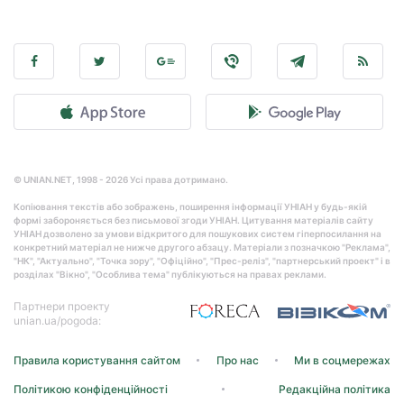
© UNIAN.NET, 1998 - 2026 Усі права дотримано.
Копіювання текстів або зображень, поширення інформації УНІАН у будь-якій
формі забороняється без письмової згоди УНІАН. Цитування матеріалів сайту
УНІАН дозволено за умови відкритого для пошукових систем гіперпосилання на
конкретний матеріал не нижче другого абзацу. Матеріали з позначкою "Реклама",
"НК", "Актуально", "Точка зору", "Офіційно", "Прес-реліз", "партнерський проект" і в
розділах "Вікно", "Особлива тема" публікуються на правах реклами.
Партнери проекту
unian.ua/pogoda:
Правила користування сайтом
Про нас
Ми в соцмережах
Політикою конфіденційності
Редакційна політика