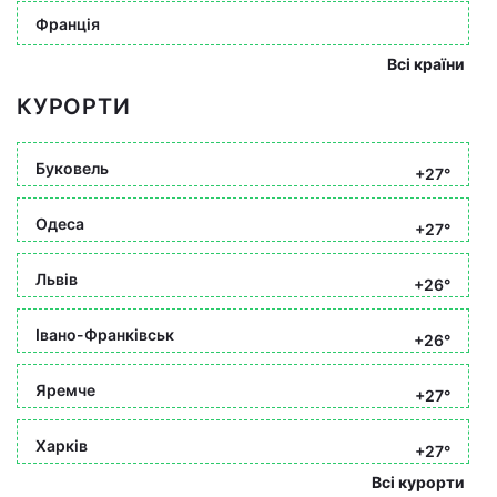
Франція
Всі країни
КУРОРТИ
Буковель
+27°
Одеса
+27°
Львів
+26°
Івано-Франківськ
+26°
Яремче
+27°
Харків
+27°
Всі курорти