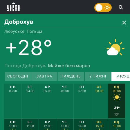
Доброхув
Любуське, Польща
+28°
Погода Доброхув
: Майже безхмарно
СЬОГОДНІ
ЗАВТРА
ТИЖДЕНЬ
2 ТИЖНІ
МІСЯЦ
ПН
ВТ
СР
ЧТ
ПТ
СБ
НД
03.08
04.08
05.08
06.08
07.08
08.08
09.08
31°
13°
ПН
ВТ
СР
ЧТ
ПТ
СБ
НД
10.08
11.08
12.08
13.08
14.08
15.08
16.08