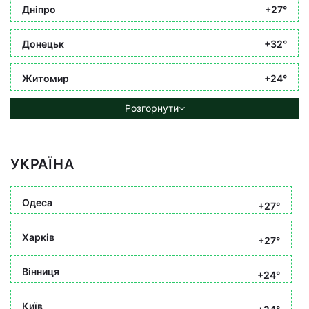
Дніпро
+27°
Донецьк
+32°
Житомир
+24°
Розгорнути
УКРАЇНА
Одеса
+27°
Харків
+27°
Вінниця
+24°
Київ