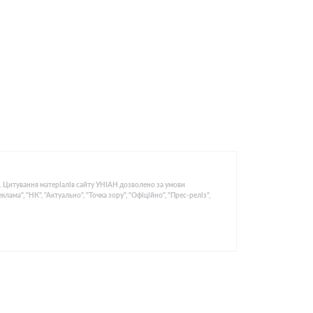
. Цитування матеріалів сайту УНІАН дозволено за умови
ма", "НК", "Актуально", "Точка зору", "Офіційно", "Прес-реліз",