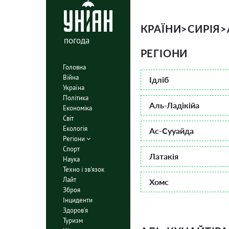
КРАЇНИ
>
СИРІЯ
>
погода
РЕГІОНИ
Головна
Війна
Ідліб
Україна
Політика
Аль-Ладікійа
Економіка
Світ
Екологія
Ас-Сууайда
Регіони
Спорт
Латакія
Наука
Техно і зв'язок
Лайт
Хомс
Зброя
Інциденти
Здоров'я
Туризм