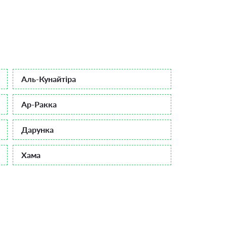
Аль-Кунайтіра
Ар-Ракка
Дарунка
Хама