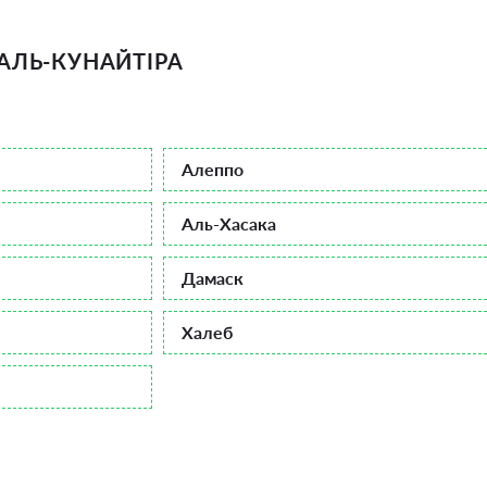
АЛЬ-КУНАЙТІРА
Алеппо
Аль-Хасака
Дамаск
Халеб