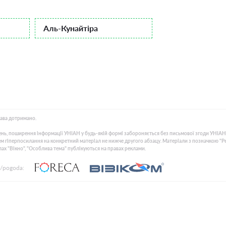
Аль-Кунайтіра
рава дотримано.
нь, поширення інформації УНІАН у будь-якій формі забороняється без письмової згоди УНІАН
 гіперпосилання на конкретний матеріал не нижче другого абзацу. Матеріали з позначкою "Рекла
лах "Вікно", "Особлива тема" публікуються на правах реклами.
/pogoda: