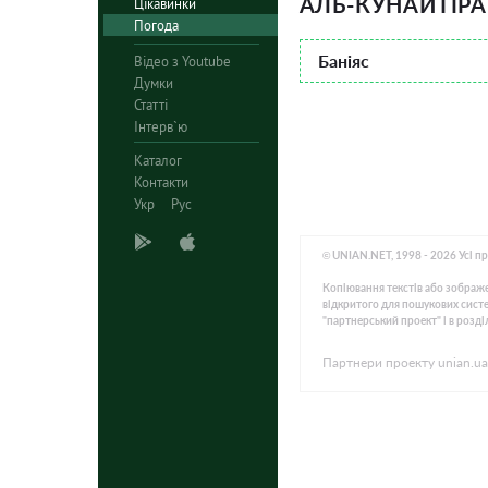
АЛЬ-КУНАЙТІРА
Цікавинки
Погода
Баніяс
Відео з Youtube
Думки
Статті
Інтерв`ю
Каталог
Контакти
Укр
Рус
© UNIAN.NET, 1998 - 2026 Усі п
Копіювання текстів або зображе
відкритого для пошукових систем
"партнерський проект" і в розді
Партнери проекту unian.ua