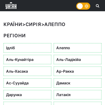
КРАЇНИ
>
СИРІЯ
>
АЛЕППО
РЕГІОНИ
Ідліб
Алеппо
Аль-Кунайтіра
Аль-Ладікійа
Аль-Хасака
Ар-Ракка
Ас-Сууайда
Дамаск
Дарунка
Латакія