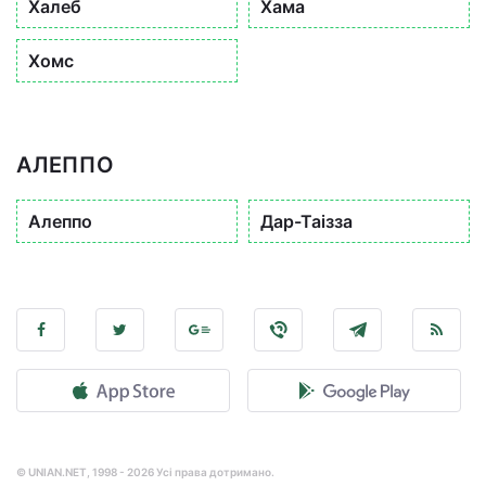
Халеб
Хама
Хомс
АЛЕППО
Алеппо
Дар-Таізза
© UNIAN.NET, 1998 - 2026 Усі права дотримано.