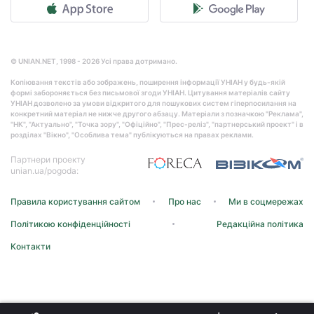
© UNIAN.NET, 1998 - 2026 Усі права дотримано.
Копіювання текстів або зображень, поширення інформації УНІАН у будь-якій
формі забороняється без письмової згоди УНІАН. Цитування матеріалів сайту
УНІАН дозволено за умови відкритого для пошукових систем гіперпосилання на
конкретний матеріал не нижче другого абзацу. Матеріали з позначкою "Реклама",
"НК", "Актуально", "Точка зору", "Офіційно", "Прес-реліз", "партнерський проект" і в
розділах "Вікно", "Особлива тема" публікуються на правах реклами.
Партнери проекту
unian.ua/pogoda:
Правила користування сайтом
Про нас
Ми в соцмережах
Політикою конфіденційності
Редакційна політика
Контакти