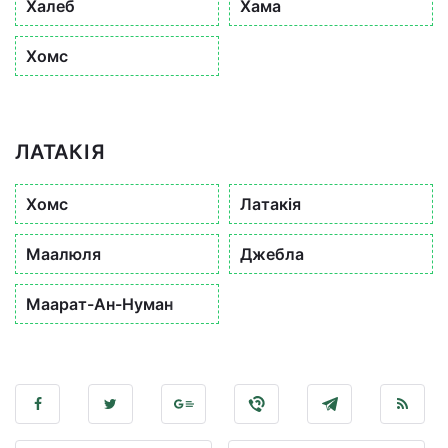
Халеб
Хама
Хомс
ЛАТАКІЯ
Хомс
Латакія
Маалюля
Джебла
Маарат-Ан-Нуман