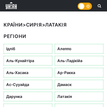
КРАЇНИ
>
СИРІЯ
>
ЛАТАКІЯ
РЕГІОНИ
Ідліб
Алеппо
Аль-Кунайтіра
Аль-Ладікійа
Аль-Хасака
Ар-Ракка
Ас-Сууайда
Дамаск
Дарунка
Латакія