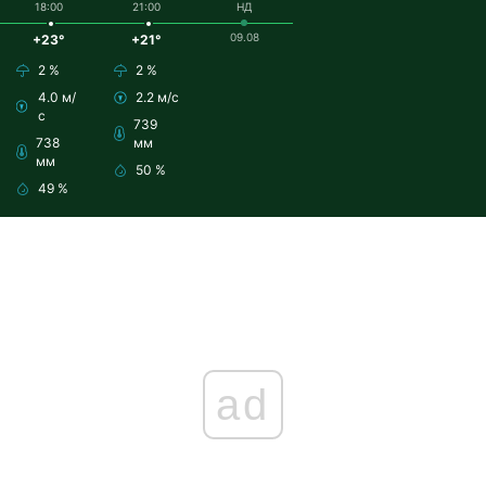
18:00
21:00
НД
09.08
+23°
+21°
2 %
2 %
4.0 м/
2.2 м/с
с
739
738
мм
мм
50 %
49 %
ad