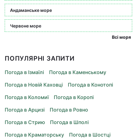
Андаманське море
Червоне море
Всі моря
ПОПУЛЯРНІ ЗАПИТИ
Погода в Ізмаїлі
Погода в Каменському
Погода в Новій Каховці
Погода в Конотопі
Погода в Коломиї
Погода в Коропі
Погода в Арцизі
Погода в Ровно
Погода в Стрию
Погода в Шполі
Погода в Краматорську
Погода в Шостці