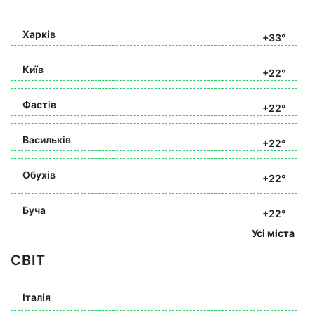
Харків
+33°
Київ
+22°
Фастів
+22°
Васильків
+22°
Обухів
+22°
Буча
+22°
Усі міста
СВІТ
Італія