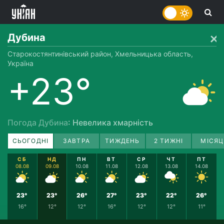
Дубина
Старокостянтинівський район, Хмельницька область,
Україна
+23°
Погода Дубина
: Невелика хмарність
СЬОГОДНІ
ЗАВТРА
ТИЖДЕНЬ
2 ТИЖНІ
МІСЯЦ
СБ
НД
ПН
ВТ
СР
ЧТ
ПТ
08.08
09.08
10.08
11.08
12.08
13.08
14.08
23°
23°
26°
27°
23°
22°
26°
16°
12°
12°
16°
12°
12°
11°