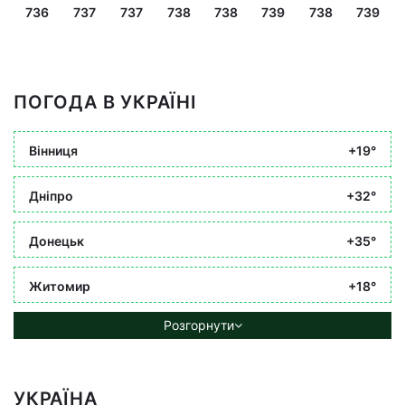
736
737
737
738
738
739
738
739
ПОГОДА В УКРАЇНІ
Вінниця
+19°
Дніпро
+32°
Донецьк
+35°
Житомир
+18°
Розгорнути
УКРАЇНА