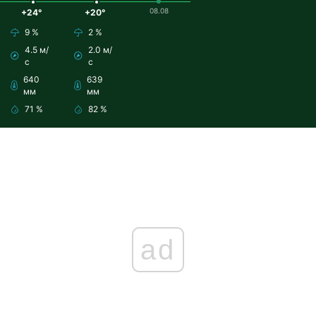
08.08
+24°
+20°
9 %
2 %
4.5 м/
2.0 м/
с
с
640
639
мм
мм
71 %
82 %
ad