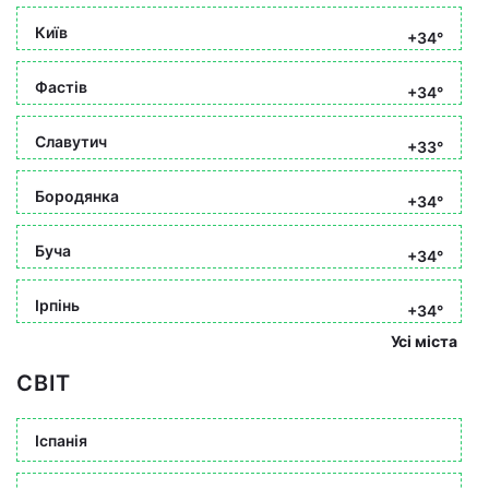
Київ
+34°
Фастів
+34°
Славутич
+33°
Бородянка
+34°
Буча
+34°
Ірпінь
+34°
Усі міста
СВІТ
Іспанія