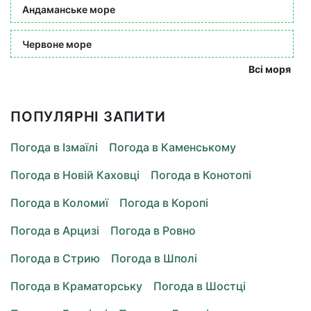
Андаманське море
Червоне море
Всі моря
ПОПУЛЯРНІ ЗАПИТИ
Погода в Ізмаїлі
Погода в Каменському
Погода в Новій Каховці
Погода в Конотопі
Погода в Коломиї
Погода в Коропі
Погода в Арцизі
Погода в Ровно
Погода в Стрию
Погода в Шполі
Погода в Краматорську
Погода в Шостці