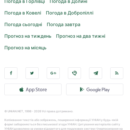
Погода в Горлівці
Погода в Долині
Погода в Ковелі
Погода в Добропіллі
Погода сьогодні
Погода завтра
Прогноз на тиждень
Прогноз на два тижні
Прогноз на місяць
© UNIAN.NET, 1998 - 2026 Усі права дотримано.
Копіювання текстів або зображень, поширення інформації УНІАН у будь-якій
формі забороняється без письмової згоди УНІАН. Цитування матеріалів сайту
УНІАН дозволено за умови відкритого для пошукових систем гіперпосилання на