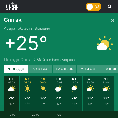
Спітак
Арарат область, Вірменія
+25°
Погода Спітак
: Майже безхмарно
СЬОГОДНІ
ЗАВТРА
ТИЖДЕНЬ
2 ТИЖНІ
МІСЯЦ
ПТ
СБ
НД
ПН
ВТ
СР
ЧТ
07.08
08.08
09.08
10.08
11.08
12.08
13.08
25°
28°
28°
27°
26°
26°
22°
16°
16°
17°
17°
18°
18°
16°
19:00
22:00
СБ