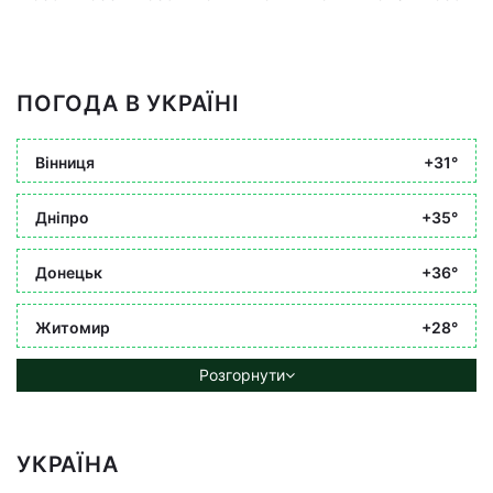
ПОГОДА В УКРАЇНІ
Вінниця
+31°
Дніпро
+35°
Донецьк
+36°
Житомир
+28°
Розгорнути
УКРАЇНА