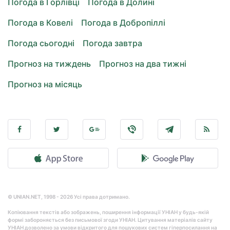
Погода в Горлівці
Погода в Долині
Погода в Ковелі
Погода в Добропіллі
Погода сьогодні
Погода завтра
Прогноз на тиждень
Прогноз на два тижні
Прогноз на місяць
© UNIAN.NET, 1998 - 2026 Усі права дотримано.
Копіювання текстів або зображень, поширення інформації УНІАН у будь-якій
формі забороняється без письмової згоди УНІАН. Цитування матеріалів сайту
УНІАН дозволено за умови відкритого для пошукових систем гіперпосилання на