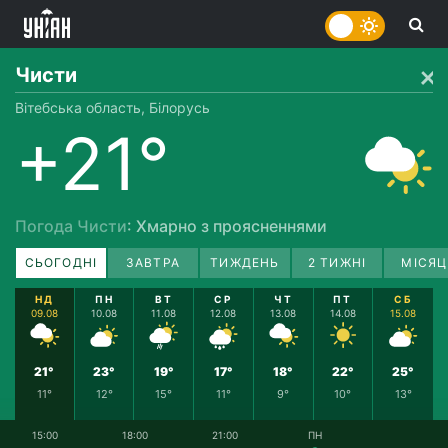
Чисти
Вітебська область, Білорусь
+21°
Погода Чисти
: Хмарно з проясненнями
СЬОГОДНІ
ЗАВТРА
ТИЖДЕНЬ
2 ТИЖНІ
МІСЯЦ
НД
ПН
ВТ
СР
ЧТ
ПТ
СБ
09.08
10.08
11.08
12.08
13.08
14.08
15.08
21°
23°
19°
17°
18°
22°
25°
11°
12°
15°
11°
9°
10°
13°
15:00
18:00
21:00
ПН