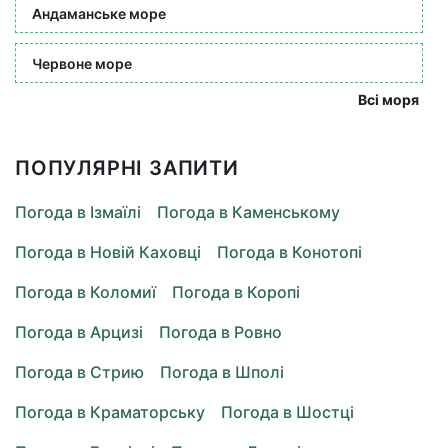
Андаманське море
Червоне море
Всі моря
ПОПУЛЯРНІ ЗАПИТИ
Погода в Ізмаїлі
Погода в Каменському
Погода в Новій Каховці
Погода в Конотопі
Погода в Коломиї
Погода в Коропі
Погода в Арцизі
Погода в Ровно
Погода в Стрию
Погода в Шполі
Погода в Краматорську
Погода в Шостці