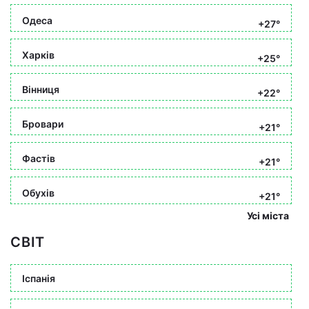
Одеса
+27°
Харків
+25°
Вінниця
+22°
Бровари
+21°
Фастів
+21°
Обухів
+21°
Усі міста
СВІТ
Іспанія