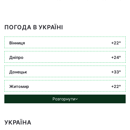
ПОГОДА В УКРАЇНІ
Вінниця
+22°
Дніпро
+24°
Донецьк
+33°
Житомир
+22°
Розгорнути
УКРАЇНА