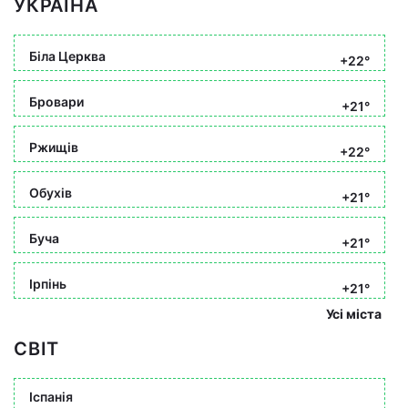
УКРАЇНА
Біла Церква
+22°
Бровари
+21°
Ржищів
+22°
Обухів
+21°
Буча
+21°
Ірпінь
+21°
Усі міста
СВІТ
Іспанія