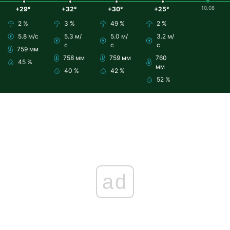
10.08
+29°
+32°
+30°
+25°
2 %
3 %
49 %
2 %
5.8 м/с
5.3 м/
5.0 м/
3.2 м/
с
с
с
759 мм
758 мм
759 мм
760
45 %
мм
40 %
42 %
52 %
ad