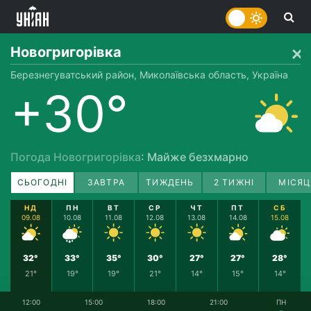
Новогригорівка
Березнегуватський район, Миколаївська область, Україна
+30°
Погода Новогригорівка
: Майже безхмарно
СЬОГОДНІ
ЗАВТРА
ТИЖДЕНЬ
2 ТИЖНІ
МІСЯЦ
НД
ПН
ВТ
СР
ЧТ
ПТ
СБ
09.08
10.08
11.08
12.08
13.08
14.08
15.08
32°
33°
35°
30°
27°
27°
28°
21°
19°
19°
21°
14°
15°
14°
12:00
15:00
18:00
21:00
ПН