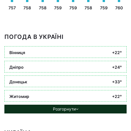
757
758
758
759
759
758
759
760
ПОГОДА В УКРАЇНІ
Вінниця
+22°
Дніпро
+24°
Донецьк
+33°
Житомир
+22°
Розгорнути