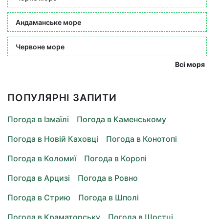
Андаманське море
Червоне море
Всі моря
ПОПУЛЯРНІ ЗАПИТИ
Погода в Ізмаїлі
Погода в Каменському
Погода в Новій Каховці
Погода в Конотопі
Погода в Коломиї
Погода в Коропі
Погода в Арцизі
Погода в Ровно
Погода в Стрию
Погода в Шполі
Погода в Краматорську
Погода в Шостці