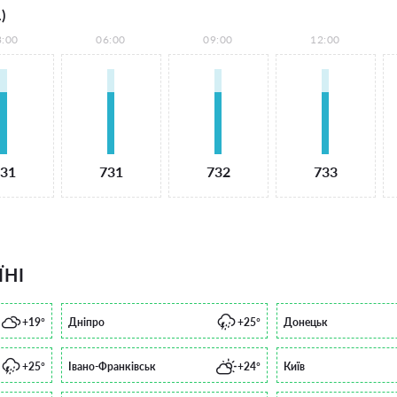
)
3:00
06:00
09:00
12:00
31
731
732
733
ЇНІ
+19°
Дніпро
+25°
Донецьк
+25°
Івано-Франківськ
+24°
Київ