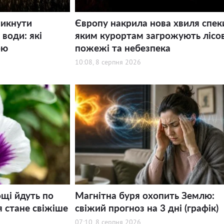
никнути
Європу накрила нова хвиля спек
води: які
яким курортам загрожують лісов
ою
пожежі та небезпека
10:08, 8 серпня 2026
щі йдуть по
Магнітна буря охопить Землю:
я стане свіжіше
свіжий прогноз на 3 дні (графік)
07:10, 8 серпня 2026