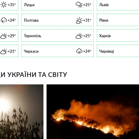
+35°
Луцьк
+25°
Львів
+24°
Полтава
+31°
Рівне
+29°
Тернопіль
+25°
Харків
+21°
Черкаси
+24°
Чернівці
 УКРАЇНИ ТА СВІТУ