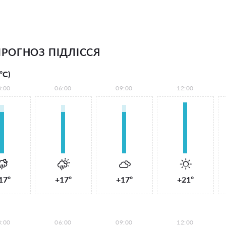
РОГНОЗ ПІДЛІССЯ
°С)
3:00
06:00
09:00
12:00
17°
+17°
+17°
+21°
3:00
06:00
09:00
12:00