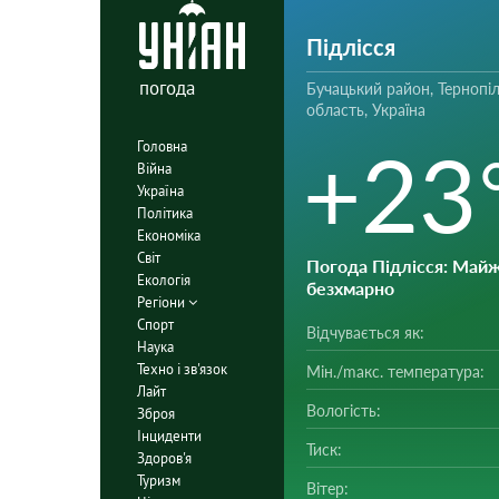
Підлісся
погода
Бучацький район, Тернопі
область, Україна
+23
Головна
Війна
Україна
Політика
Економіка
Світ
Погода Підлісся
: Май
Екологія
безхмарно
Регіони
Спорт
Відчувається як:
Наука
Техно і зв'язок
Мін./mакс. температура:
Лайт
Вологість:
Зброя
Інциденти
Тиск:
Здоров'я
Туризм
Вітер: