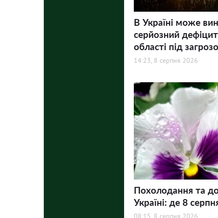
В Україні може ви
серйозний дефіцит 
області під загроз
14:23, 8 серпня 2026
Похолодання та до
Україні: де 8 серпн
08:15, 8 серпня 2026