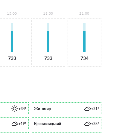
15:00
18:00
21:00
733
733
734
+34°
Житомир
+21°
+19°
Кропивницький
+28°