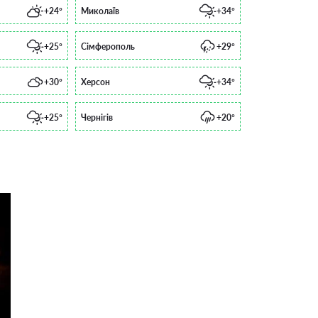
+24°
Миколаїв
+34°
+25°
Сімферополь
+29°
+30°
Херсон
+34°
+25°
Чернігів
+20°