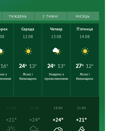
ТИЖДЕНЬ
2 ТИЖНІ
МІСЯЦЬ
орок
Середа
Четвер
П'ятниця
.08
12.08
13.08
14.08
16°
24°
13°
24°
13°
27°
12°
но з
Ясно і
Хмарно з
Ясно і
еннями
безхмарно
проясненнями
безхмарно
12:00
15:00
18:00
21:00
+21°
+24°
+24°
+21°