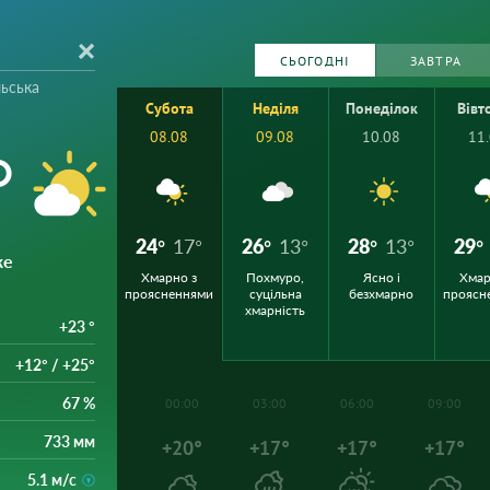
СЬОГОДНІ
ЗАВТРА
льська
Субота
Неділя
Понеділок
Вівт
08.08
09.08
10.08
11
°
24°
17°
26°
13°
28°
13°
29°
же
Хмарно з
Похмуро,
Ясно і
Хмар
проясненнями
суцільна
безхмарно
проясн
хмарність
+23 °
+12° / +25°
67 %
00:00
03:00
06:00
09:00
733 мм
+20°
+17°
+17°
+17°
5.1 м/с