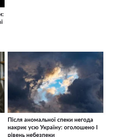
и:
і
Після аномальної спеки негода
накриє усю Україну: оголошено І
рівень небезпеки