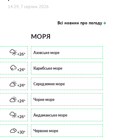
14:29, 7 серпня 2026
Всі новини про погоду
МОРЯ
Азовське море
+26°
Карибське море
+24°
Середземне море
+24°
Чорне море
+24°
Андаманське море
+26°
Червоне море
+30°