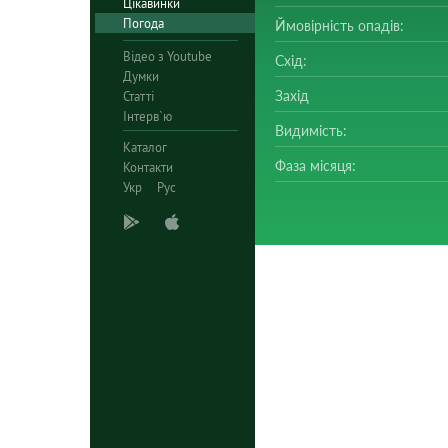
Цікавинки
Погода
Ймовірність опадів:
Відео з Youtube
Схід:
Думки
Захід
Статті
Інтерв`ю
Видимість:
Каталог
Фаза місяця:
Контакти
Укр
Рус