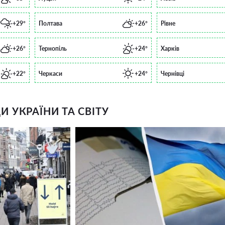
+29°
Полтава
+26°
Рівне
+26°
Тернопіль
+24°
Харків
+22°
Черкаси
+24°
Чернівці
 УКРАЇНИ ТА СВІТУ