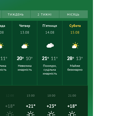
ТИЖДЕНЬ
2 ТИЖНІ
МІСЯЦЬ
еда
Четвер
П'ятниця
Субота
.08
13.08
14.08
15.08
11°
20°
10°
21°
11°
28°
13°
лика
Невелика
Похмуро,
Майже
ність
хмарність
суцільна
безхмарно
хмарність
12:00
15:00
18:00
21:00
+18°
+21°
+23°
+18°