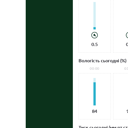
0.5
Вологість сьогодні (%)
00:00
0
84
Тиск сьогодні (мм рт.ст.