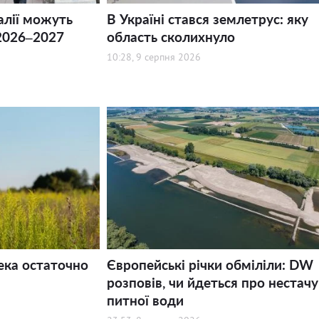
алії можуть
В Україні стався землетрус: яку
2026–2027
область сколихнуло
10:28, 9 серпня 2026
ека остаточно
Європейські річки обміліли: DW
розповів, чи йдеться про нестачу
питної води