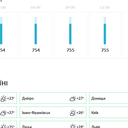
3:00
06:00
09:00
12:00
54
754
755
755
ЇНІ
+23°
Дніпро
+27°
Донецьк
+27°
Івано-Франківськ
+26°
Київ
+35°
Луцьк
+24°
Львів