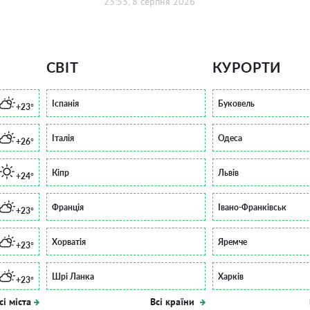
23:53, 8 серпня 2026
СВІТ
КУРОРТИ
Іспанія
Буковель
+23°
Італія
Одеса
+26°
Кіпр
Львів
+24°
Франція
Івано-Франківськ
+23°
Хорватія
Яремче
+23°
Шрі Ланка
Харків
+23°
сі міста
Всі країни