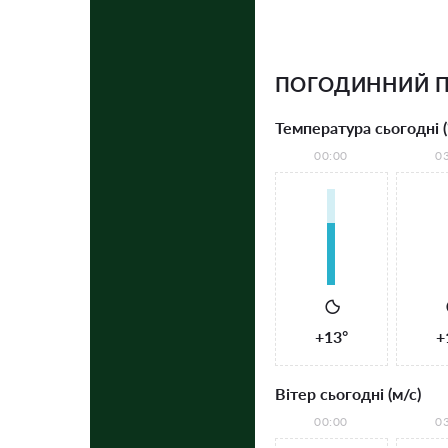
ПОГОДИННИЙ 
Температура сьогодні (
00:00
0
+13°
+
Вітер сьогодні (м/с)
00:00
0