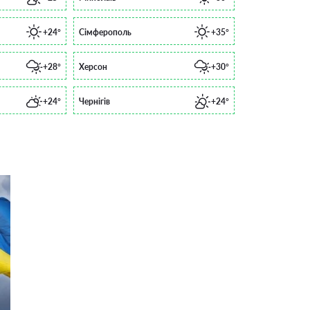
+24°
Сімферополь
+35°
+28°
Херсон
+30°
+24°
Чернігів
+24°