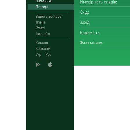
Цікавинки
Ймовірність опадів:
Погода
Схід:
Відео з Youtube
Думки
Захід
Статті
Видимість:
Інтерв`ю
Фаза місяця:
Каталог
Контакти
Укр
Рус