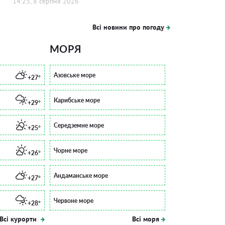
14:23, 8 серпня 2026
Всі новини про погоду
МОРЯ
Азовське море
+27°
Карибське море
+29°
Середземне море
+25°
Чорне море
+26°
Андаманське море
+27°
Червоне море
+28°
Всі курорти
Всі моря