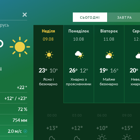
СЬОГОДНІ
ЗАВТРА
орусь
Неділя
Понеділок
Вівторок
Сер
°
09.08
10.08
11.08
12
і
23°
10°
26°
12°
19°
16°
20°
Ясно і
Хмарно з
Майже
Неве
безхмарно
проясненнями
безхмарно
хмар
+22 °
+12° / +23°
72 %
00:00
03:00
06:00
09:00
754 мм
+13°
+12°
+10°
+15°
2.0 м/с