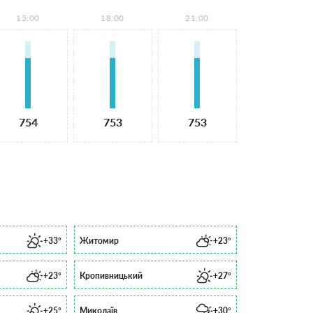
15:00
18:00
21:00
754
753
753
+33°
Житомир
+23°
+23°
Кропивницький
+27°
+25°
Миколаїв
+30°