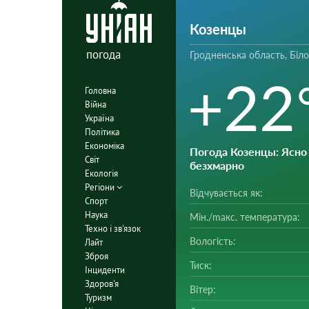
Козенцы
погода
Гродненська область, Біл
+22
Головна
Війна
Україна
Політика
Економіка
Погода Козенцы
: Ясно 
Світ
безхмарно
Екологія
Регіони
Відчувається як:
Спорт
Наука
Мін./mакс. температура:
Техно і зв'язок
Вологість:
Лайт
Зброя
Тиск:
Інциденти
Здоров'я
Вітер:
Туризм