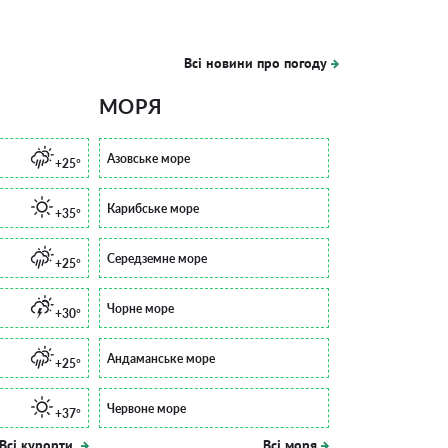
Всі новини про погоду
МОРЯ
Азовське море
+25°
Карибське море
+35°
Середземне море
+25°
Чорне море
+30°
Андаманське море
+25°
Червоне море
+37°
Всі курорти
Всі моря