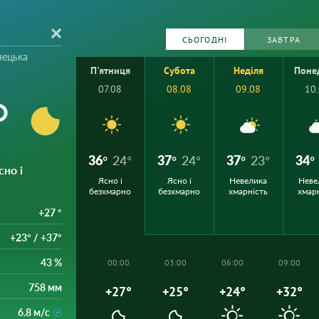
СЬОГОДНІ
ЗАВТРА
нецька
П'ятниця
Субота
Неділя
Поне
07.08
08.08
09.08
10
°
36°
24°
37°
24°
37°
23°
34°
сно і
Ясно і
Ясно і
Невелика
Неве
безхмарно
безхмарно
хмарність
хмар
+27 °
+23° / +37°
43 %
00:00
03:00
06:00
09:00
758 мм
+27°
+25°
+24°
+32°
6.8 м/с