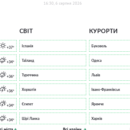
16:30, 6 серпня 2026
СВІТ
КУРОРТИ
Іспанія
Буковель
+37°
Таїланд
Одеса
+34°
Туреччина
Львів
+36°
Хорватія
Івано-Франківськ
+36°
Єгипет
Яремче
+34°
Шрі Ланка
Харків
+34°
сі міста
Всі країни