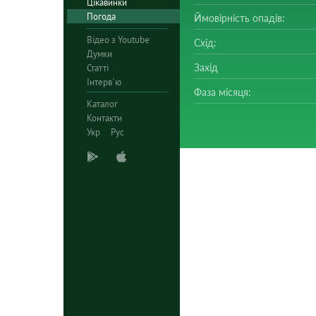
Цікавинки
Погода
Ймовірність опадів:
Відео з Youtube
Схід:
Думки
Захід
Статті
Інтерв`ю
Фаза місяця:
Каталог
Контакти
Укр
Рус