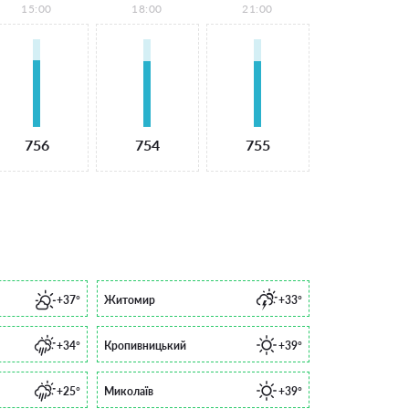
15:00
18:00
21:00
756
754
755
+37°
Житомир
+33°
+34°
Кропивницький
+39°
+25°
Миколаїв
+39°