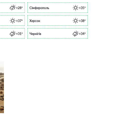
+28°
Сімферополь
+35°
+37°
Херсон
+38°
+31°
Чернігів
+34°