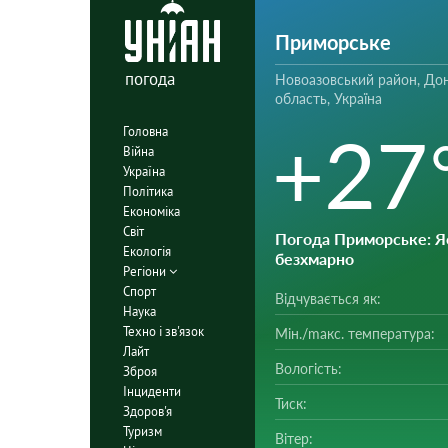
Приморське
погода
Новоазовський район, До
область, Україна
+27
Головна
Війна
Україна
Політика
Економіка
Світ
Погода Приморське
: Я
Екологія
безхмарно
Регіони
Спорт
Відчувається як:
Наука
Техно і зв'язок
Мін./mакс. температура:
Лайт
Вологість:
Зброя
Інциденти
Тиск:
Здоров'я
Туризм
Вітер: