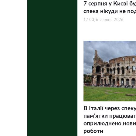
7 серпня у Києві бу
спека нікуди не по
17:00, 6 серпня 2026
В Італії через спек
пам'ятки працюва
оприлюднено нови
роботи