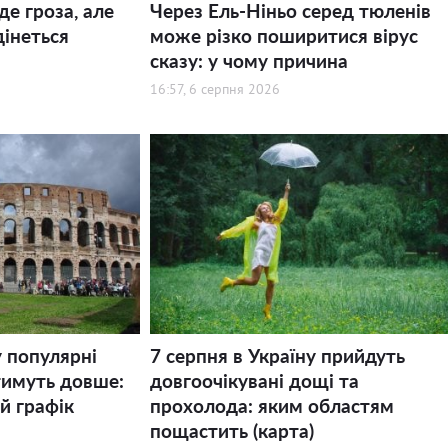
де гроза, але
Через Ель-Ніньо серед тюленів
дінеться
може різко поширитися вірус
сказу: у чому причина
16:57, 6 серпня 2026
у популярні
7 серпня в Україну прийдуть
тимуть довше:
довгоочікувані дощі та
й графік
прохолода: яким областям
пощастить (карта)