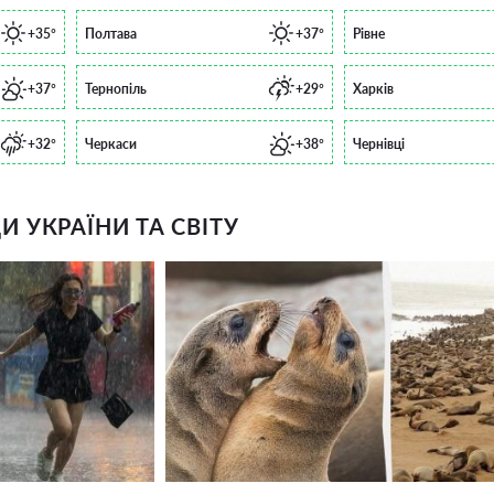
+35°
Полтава
+37°
Рівне
+37°
Тернопіль
+29°
Харків
+32°
Черкаси
+38°
Чернівці
 УКРАЇНИ ТА СВІТУ