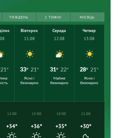
ТИЖДЕНЬ
2 ТИЖНІ
МІСЯЦЬ
ділок
Вівторок
Середа
Четвер
.08
11.08
12.08
13.08
21°
33°
21°
31°
22°
28°
21°
лика
Ясно і
Майже
Ясно і
ність
безхмарно
безхмарно
безхмарно
12:00
15:00
18:00
21:00
+34°
+36°
+35°
+30°