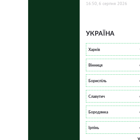
16:50, 6 серпня 2026
УКРАЇНА
Харків
Вінниця
Бориспіль
Славутич
Бородянка
Ірпінь
У