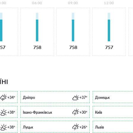
3:00
06:00
09:00
12:00
57
758
758
757
ЇНІ
+34°
Дніпро
+37°
Донецьк
+38°
Івано-Франківськ
+30°
Київ
+38°
Луцьк
+26°
Львів