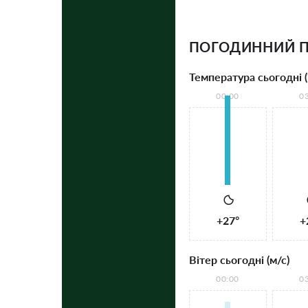
ПОГОДИННИЙ П
Температура сьогодні (
00:00
0
+27°
+
Вітер сьогодні (м/с)
00:00
0