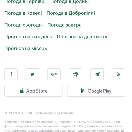
Погода в Горлівці
Погода в Долині
Погода в Ковелі
Погода в Добропіллі
Погода сьогодні
Погода завтра
Прогноз на тиждень
Прогноз на два тижні
Прогноз на місяць
© UNIAN.NET, 1998 - 2026 Усі права дотримано.
Копіювання текстів або зображень, поширення інформації УНІАН у будь-якій
формі забороняється без письмової згоди УНІАН. Цитування матеріалів сайту
УНІАН дозволено за умови відкритого для пошукових систем гіперпосилання на