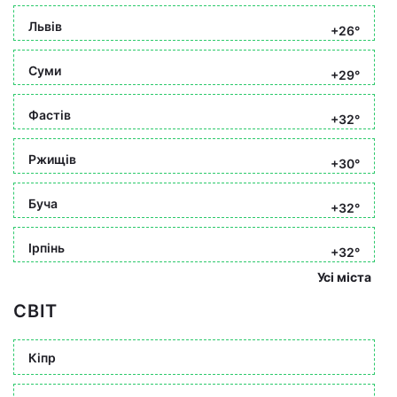
Львів
+26°
Суми
+29°
Фастів
+32°
Ржищів
+30°
Буча
+32°
Ірпінь
+32°
Усі міста
СВІТ
Кіпр