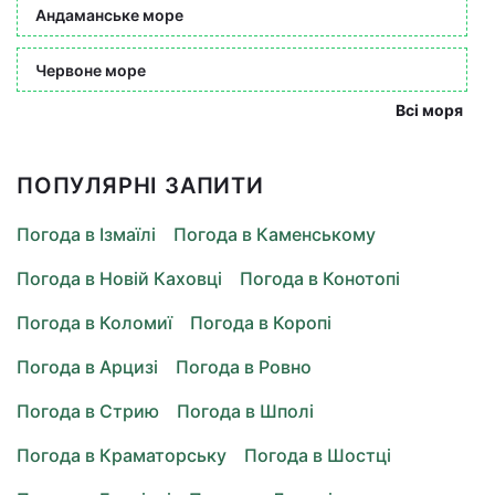
Андаманське море
Червоне море
Всі моря
ПОПУЛЯРНІ ЗАПИТИ
Погода в Ізмаїлі
Погода в Каменському
Погода в Новій Каховці
Погода в Конотопі
Погода в Коломиї
Погода в Коропі
Погода в Арцизі
Погода в Ровно
Погода в Стрию
Погода в Шполі
Погода в Краматорську
Погода в Шостці