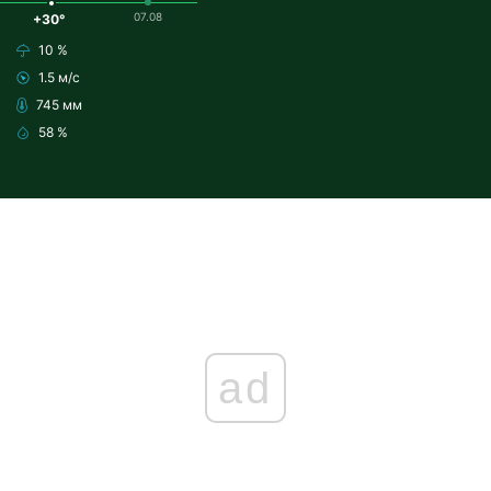
07.08
+30°
10 %
1.5 м/с
745 мм
58 %
ad