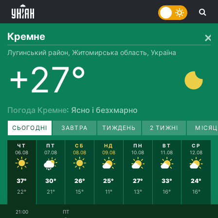
Кремне
Лугинський район, Житомирська область, Україна
+27°
Погода Кремне
: Ясно і безхмарно
СЬОГОДНІ
ЗАВТРА
ТИЖДЕНЬ
2 ТИЖНІ
МІСЯЦ
ЧТ
ПТ
СБ
НД
ПН
ВТ
СР
06.08
07.08
08.08
09.08
10.08
11.08
12.08
37°
30°
26°
25°
27°
33°
24°
22°
21°
15°
11°
13°
16°
16°
21:00
ПТ