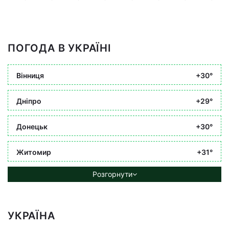
ПОГОДА В УКРАЇНІ
Вінниця
+30°
Дніпро
+29°
Донецьк
+30°
Житомир
+31°
Розгорнути
УКРАЇНА