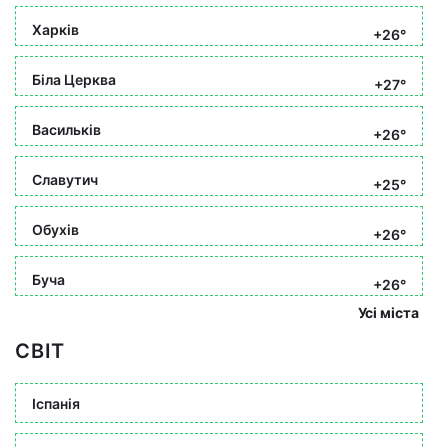
Харків
+26°
Біла Церква
+27°
Васильків
+26°
Славутич
+25°
Обухів
+26°
Буча
+26°
Усі міста
СВІТ
Іспанія