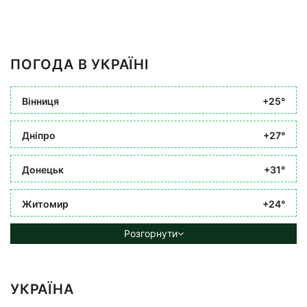
ПОГОДА В УКРАЇНІ
Вінниця
+25°
Дніпро
+27°
Донецьк
+31°
Житомир
+24°
Розгорнути
УКРАЇНА