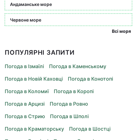
Андаманське море
Червоне море
Всі моря
ПОПУЛЯРНІ ЗАПИТИ
Погода в Ізмаїлі
Погода в Каменському
Погода в Новій Каховці
Погода в Конотопі
Погода в Коломиї
Погода в Коропі
Погода в Арцизі
Погода в Ровно
Погода в Стрию
Погода в Шполі
Погода в Краматорську
Погода в Шостці