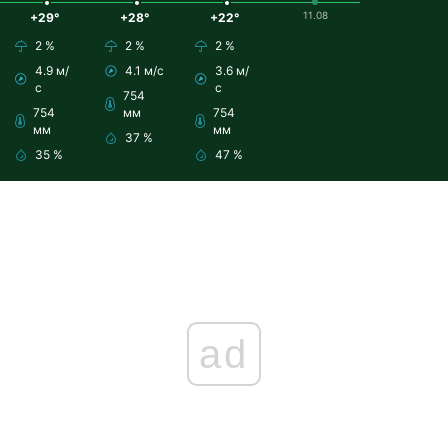
11.08
+29°
+28°
+22°
2 %
2 %
2 %
4.9 м/
4.1 м/с
3.6 м/
с
с
754
754
мм
754
мм
мм
37 %
35 %
47 %
ad