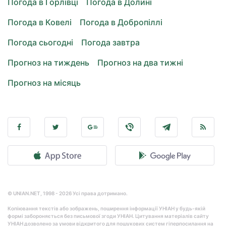
Погода в Горлівці
Погода в Долині
Погода в Ковелі
Погода в Добропіллі
Погода сьогодні
Погода завтра
Прогноз на тиждень
Прогноз на два тижні
Прогноз на місяць
© UNIAN.NET, 1998 - 2026 Усі права дотримано.
Копіювання текстів або зображень, поширення інформації УНІАН у будь-якій
формі забороняється без письмової згоди УНІАН. Цитування матеріалів сайту
УНІАН дозволено за умови відкритого для пошукових систем гіперпосилання на