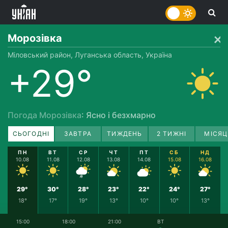
Морозівка
Міловський район, Луганська область, Україна
+29°
Погода Морозівка
: Ясно і безхмарно
СЬОГОДНІ
ЗАВТРА
ТИЖДЕНЬ
2 ТИЖНІ
МІСЯЦ
ПН
ВТ
СР
ЧТ
ПТ
СБ
НД
10.08
11.08
12.08
13.08
14.08
15.08
16.08
29°
30°
28°
23°
22°
24°
27°
18°
17°
19°
13°
10°
10°
13°
15:00
18:00
21:00
ВТ