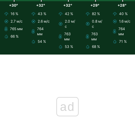
+30°
+32°
+32°
+29°
+28°
16 %
43 %
42 %
82 %
40 %
2.7 м/с
2.6 м/с
2.0 м/
0.8 м/
1.6 м/с
с
с
765 мм
764
764
мм
763
763
мм
66 %
мм
мм
54 %
71 %
53 %
68 %
ad