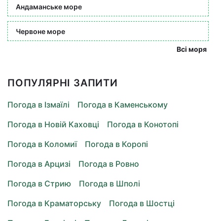
Андаманське море
Червоне море
Всі моря
ПОПУЛЯРНІ ЗАПИТИ
Погода в Ізмаїлі
Погода в Каменському
Погода в Новій Каховці
Погода в Конотопі
Погода в Коломиї
Погода в Коропі
Погода в Арцизі
Погода в Ровно
Погода в Стрию
Погода в Шполі
Погода в Краматорську
Погода в Шостці