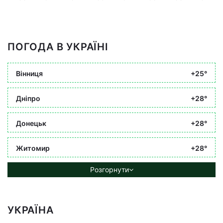
ПОГОДА В УКРАЇНІ
Вінниця
+25°
Дніпро
+28°
Донецьк
+28°
Житомир
+28°
Розгорнути
УКРАЇНА