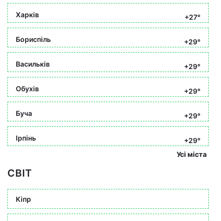
Харків
+27°
Бориспіль
+29°
Васильків
+29°
Обухів
+29°
Буча
+29°
Ірпінь
+29°
Усі міста
СВІТ
Кіпр