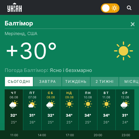
Балтімор
Меріленд, США
+30°
Погода Балтімор
: Ясно і безхмарно
СЬОГОДНІ
ЗАВТРА
ТИЖДЕНЬ
2 ТИЖНІ
МІСЯЦ
ЧТ
ПТ
СБ
НД
ПН
ВТ
СР
06.08
07.08
08.08
09.08
10.08
11.08
12.08
32°
31°
32°
34°
34°
34°
31°
25°
26°
25°
25°
25°
26°
24°
11:00
14:00
17:00
20:00
23:00