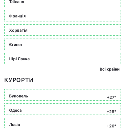
Таїланд
Франція
Хорватія
Єгипет
Шрі Ланка
Всі країни
КУРОРТИ
Буковель
+27°
Одеса
+28°
Львів
+26°