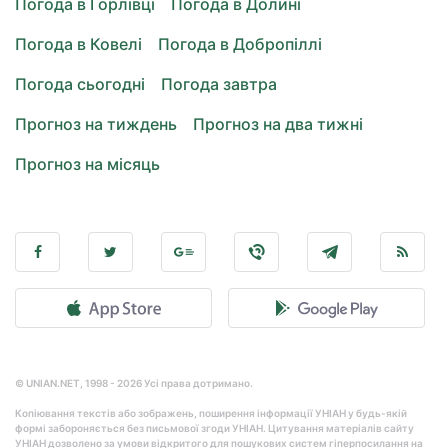
Погода в Горлівці
Погода в Долині
Погода в Ковелі
Погода в Добропіллі
Погода сьогодні
Погода завтра
Прогноз на тиждень
Прогноз на два тижні
Прогноз на місяць
© UNIAN.NET, 1998 - 2026 Усі права дотримано.
Копіювання текстів або зображень, поширення інформації УНІАН у будь-якій
формі забороняється без письмової згоди УНІАН. Цитування матеріалів сайту
УНІАН дозволено за умови відкритого для пошукових систем гіперпосилання на