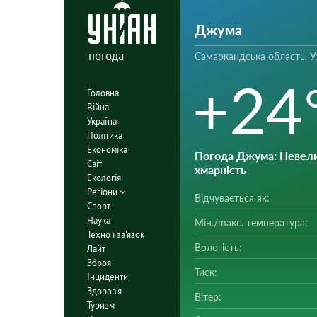
Джума
погода
Самаркандська область, У
+24
Головна
Війна
Україна
Політика
Економіка
Погода Джума
: Невел
Світ
хмарність
Екологія
Регіони
Відчувається як:
Спорт
Наука
Мін./mакс. температура:
Техно і зв'язок
Вологість:
Лайт
Зброя
Тиск:
Інциденти
Здоров'я
Вітер:
Туризм