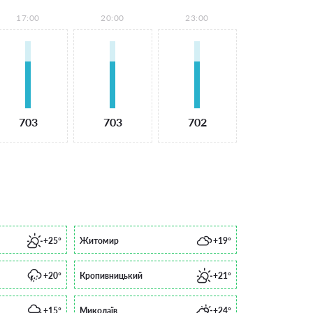
17:00
20:00
23:00
703
703
702
+25°
Житомир
+19°
+20°
Кропивницький
+21°
+15°
Миколаїв
+24°