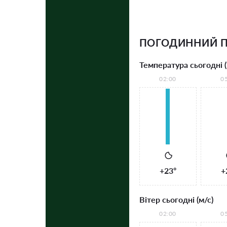
ПОГОДИННИЙ 
Температура сьогодні (
02:00
0
+23°
+
Вітер сьогодні (м/с)
02:00
0