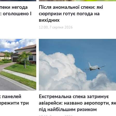
спеки негода
Після аномальної спеки: які
: оголошено І
сюрпризи готує погода на
вихідних
12:00, 7 серпня 2026
х панелей
Екстремальна спека затримує
ережити три
авіарейси: названо аеропорти, як
під найбільшим ризиком