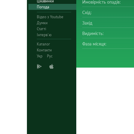
Цікавинки
Ймовірність опадів:
Погода
Схід:
Відео з Youtube
Думки
Захід
Статті
Видимість:
Інтерв`ю
Фаза місяця:
Каталог
Контакти
Укр
Рус