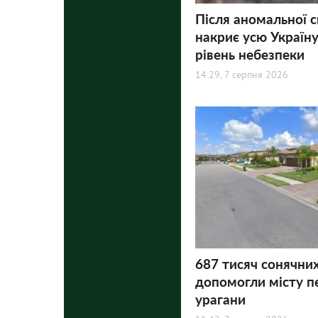
Після аномальної 
накриє усю Україну
рівень небезпеки
14:29, 7 серпня 2026
687 тисяч сонячни
допомогли місту п
урагани