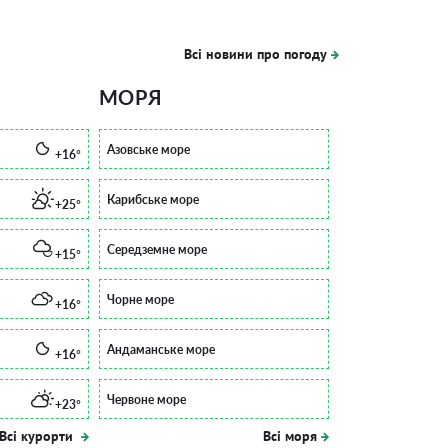
Всі новини про погоду
МОРЯ
Азовське море
+16°
Карибське море
+25°
Середземне море
+15°
Чорне море
+16°
Андаманське море
+16°
Червоне море
+23°
Всі курорти
Всі моря