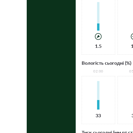
1.5
Вологість сьогодні (%)
02:00
0
33
Тиск сьогодні (мм рт.ст.