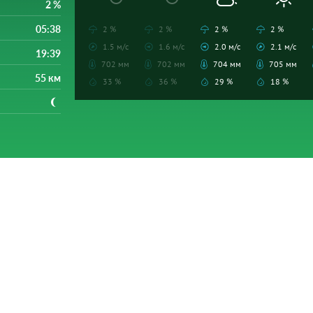
2 %
05:38
2 %
2 %
2 %
2 %
1.5 м/с
1.6 м/с
2.0 м/с
2.1 м/с
19:39
702 мм
702 мм
704 мм
705 мм
55 км
33 %
36 %
29 %
18 %