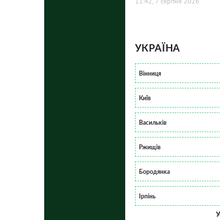
11:42, 7 серпня 2026
УКРАЇНА
Вінниця
Київ
Васильків
Ржищів
Бородянка
Ірпінь
У