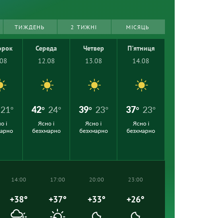
ТИЖДЕНЬ
2 ТИЖНІ
МІСЯЦЬ
орок
Середа
Четвер
П'ятниця
.08
12.08
13.08
14.08
21°
42°
24°
39°
23°
37°
23°
о і
Ясно і
Ясно і
Ясно і
марно
безхмарно
безхмарно
безхмарно
14:00
17:00
20:00
23:00
+38°
+37°
+33°
+26°