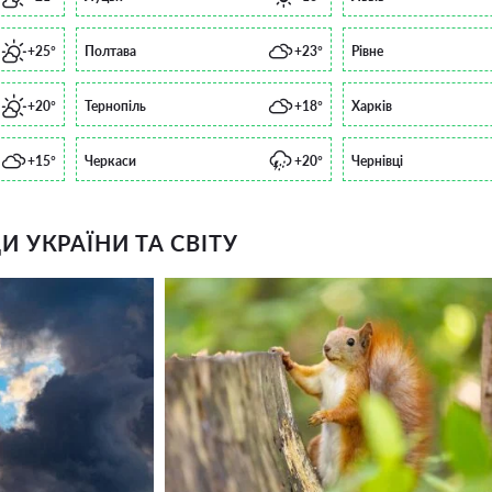
+25°
Полтава
+23°
Рівне
+20°
Тернопіль
+18°
Харків
+15°
Черкаси
+20°
Чернівці
 УКРАЇНИ ТА СВІТУ