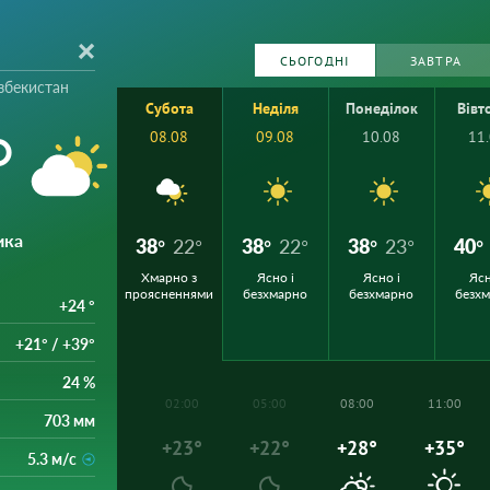
СЬОГОДНІ
ЗАВТРА
збекистан
Субота
Неділя
Понеділок
Вівт
°
08.08
09.08
10.08
11
ика
38°
22°
38°
22°
38°
23°
40°
Хмарно з
Ясно і
Ясно і
Ясн
проясненнями
безхмарно
безхмарно
безх
+24 °
+21° / +39°
24 %
02:00
05:00
08:00
11:00
703 мм
+23°
+22°
+28°
+35°
5.3 м/с