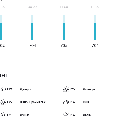
5:00
08:00
11:00
14:00
02
704
705
704
ЇНІ
+19°
Дніпро
+25°
Донецьк
+25°
Івано-Франківськ
+16°
Київ
+21°
Луцьк
+16°
Львів