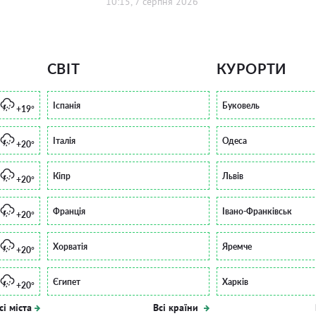
10:15, 7 серпня 2026
СВІТ
КУРОРТИ
Іспанія
Буковель
+19°
Італія
Одеса
+20°
Кіпр
Львів
+20°
Франція
Івано-Франківськ
+20°
Хорватія
Яремче
+20°
Єгипет
Харків
+20°
сі міста
Всі країни