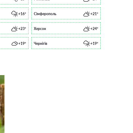
+16°
Сімферополь
+21°
+23°
Херсон
+24°
+19°
Чернігів
+19°