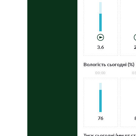
3.6
Вологість сьогодні (%)
00:00
0
76
Тиск сьогодні (мм рт.ст.