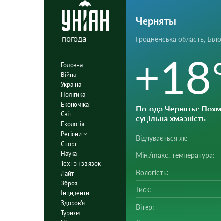
Черняты
погода
Гродненська область, Біл
+18
Головна
Війна
Україна
Політика
Економіка
Погода Черняты
: Похм
Світ
суцільна хмарність
Екологія
Регіони
Відчувається як:
Спорт
Наука
Мін./mакс. температура:
Техно і зв'язок
Вологість:
Лайт
Зброя
Тиск:
Інциденти
Здоров'я
Вітер:
Туризм