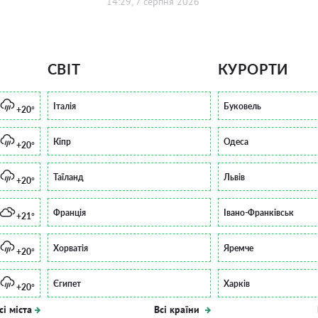
14:29, 7 серпня 2026
СВІТ
КУРОРТИ
Італія
Буковель
+20°
Кіпр
Одеса
+20°
Таїланд
Львів
+20°
Франція
Івано-Франківськ
+21°
Хорватія
Яремче
+20°
Єгипет
Харків
+20°
сі міста
Всі країни