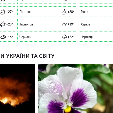
+27°
Полтава
+28°
Рівне
+23°
Тернопіль
+19°
Харків
+16°
Черкаси
+22°
Чернівці
 УКРАЇНИ ТА СВІТУ