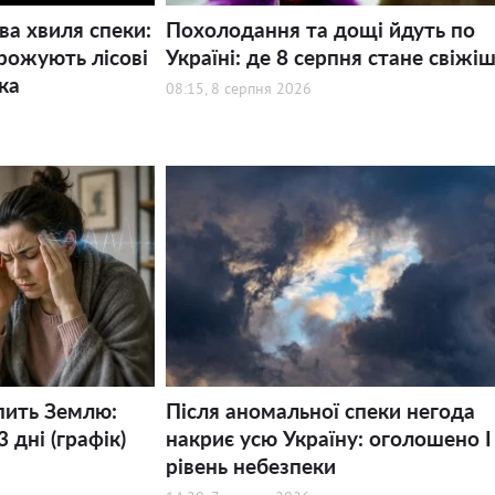
ва хвиля спеки:
Похолодання та дощі йдуть по
рожують лісові
Україні: де 8 серпня стане свіжі
ка
08:15, 8 серпня 2026
пить Землю:
Після аномальної спеки негода
 дні (графік)
накриє усю Україну: оголошено І
рівень небезпеки