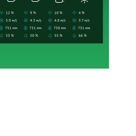
12 %
9 %
10 %
4 %
5.0 м/с
4.3 м/с
4.8 м/с
3.7 м/с
751 мм
751 мм
750 мм
751 мм
53 %
50 %
55 %
66 %