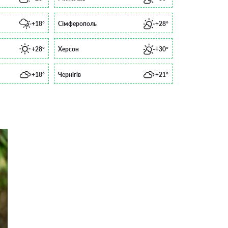
+18°
Сімферополь
+28°
+28°
Херсон
+30°
+18°
Чернігів
+21°