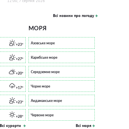
12:00, 7 серпня 2026
Всі новини про погоду
МОРЯ
Азовське море
+23°
Карибське море
+27°
Середземне море
+20°
Чорне море
+17°
Андаманське море
+23°
Червоне море
+28°
Всі курорти
Всі моря