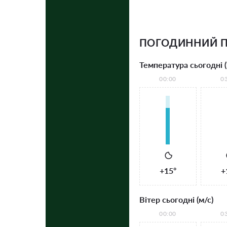
ПОГОДИННИЙ П
Температура сьогодні (
00:00
0
+15°
+
Вітер сьогодні (м/с)
00:00
0