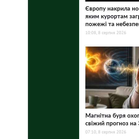
Європу накрила но
яким курортам заг
пожежі та небезпе
10:08, 8 серпня 2026
Магнітна буря охо
свіжий прогноз на 3
07:10, 8 серпня 2026