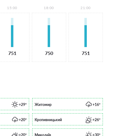
15:00
18:00
21:00
751
750
751
+29°
Житомир
+16°
+20°
Кропивницький
+26°
+20°
Миколаїв
+30°