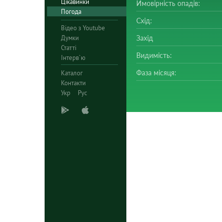
Цікавинки
Ймовірність опадів:
Погода
Схід:
Відео з Youtube
Думки
Захід
Статті
Видимість:
Інтерв`ю
Фаза місяця:
Каталог
Контакти
Укр
Рус