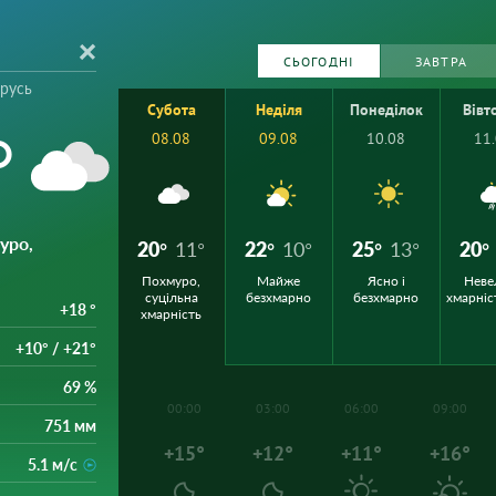
СЬОГОДНІ
ЗАВТРА
орусь
Субота
Неділя
Понеділок
Вівт
°
08.08
09.08
10.08
11
уро,
20°
11°
22°
10°
25°
13°
20°
Похмуро,
Майже
Ясно і
Неве
суцільна
безхмарно
безхмарно
хмарніс
+18 °
хмарність
+10° / +21°
69 %
00:00
03:00
06:00
09:00
751 мм
+15°
+12°
+11°
+16°
5.1 м/с