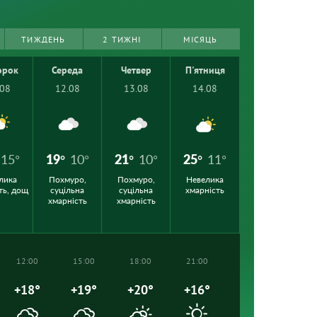
ТИЖДЕНЬ
2 ТИЖНІ
МІСЯЦЬ
орок
Середа
Четвер
П'ятниця
.08
12.08
13.08
14.08
15°
19°
10°
21°
10°
25°
11°
лика
Похмуро,
Похмуро,
Невелика
ть, дощ
суцільна
суцільна
хмарність
хмарність
хмарність
12:00
15:00
18:00
21:00
+18°
+19°
+20°
+16°