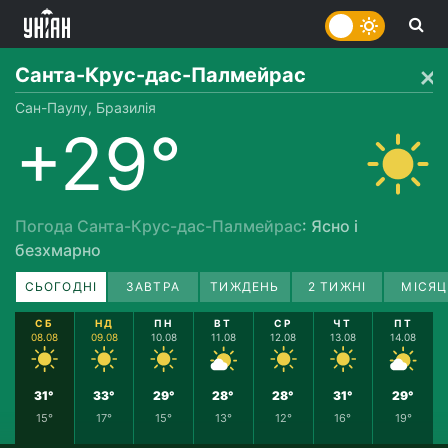
Санта-Крус-дас-Палмейрас
Сан-Паулу, Бразилія
+29°
Погода Санта-Крус-дас-Палмейрас
: Ясно і
безхмарно
СЬОГОДНІ
ЗАВТРА
ТИЖДЕНЬ
2 ТИЖНІ
МІСЯЦ
СБ
НД
ПН
ВТ
СР
ЧТ
ПТ
08.08
09.08
10.08
11.08
12.08
13.08
14.08
31°
33°
29°
28°
28°
31°
29°
15°
17°
15°
13°
12°
16°
19°