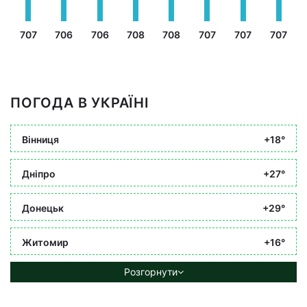
707
706
706
708
708
707
707
707
ПОГОДА В УКРАЇНІ
Вінниця
+18°
Дніпро
+27°
Донецьк
+29°
Житомир
+16°
Розгорнути