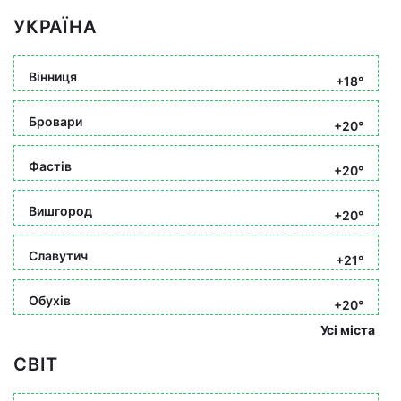
УКРАЇНА
Вінниця
+18°
Бровари
+20°
Фастів
+20°
Вишгород
+20°
Славутич
+21°
Обухів
+20°
Усі міста
СВІТ