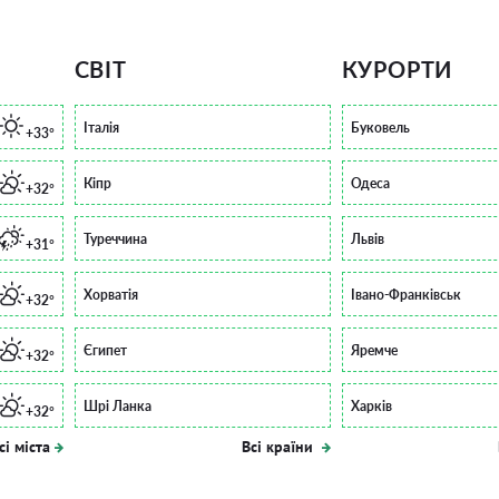
СВІТ
КУРОРТИ
Італія
Буковель
+33°
Кіпр
Одеса
+32°
Туреччина
Львів
+31°
Хорватія
Івано-Франківськ
+32°
Єгипет
Яремче
+32°
Шрі Ланка
Харків
+32°
сі міста
Всі країни