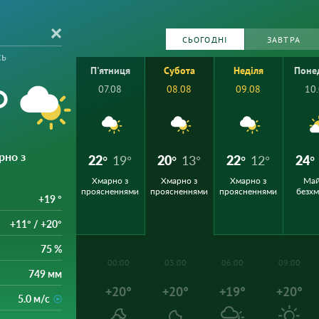
СЬОГОДНІ
ЗАВТРА
сь
П'ятниця
Субота
Неділя
Поне
°
07.08
08.08
09.08
10
рно з
22°
19°
20°
13°
22°
12°
24°
Хмарно з
Хмарно з
Хмарно з
Ма
проясненнями
проясненнями
проясненнями
безх
+19 °
+11° / +20°
75 %
00:00
03:00
06:00
09:00
749 мм
+20°
+20°
+19°
+20°
5.0 м/с