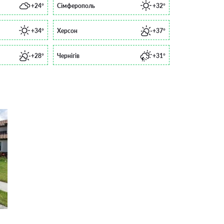
+24°
Сімферополь
+32°
+34°
Херсон
+37°
+28°
Чернігів
+31°