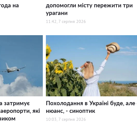
года на
допомогли місту пережити три
урагани
11:42, 7 серпня 2026
а затримує
Похолодання в Україні буде, але 
 аеропорти, які
нюанс, - синоптик
зиком
10:03, 7 серпня 2026