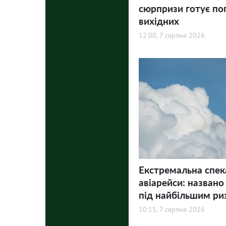
сюрпризи готує по
вихідних
12:00, 7 серпня 2026
Екстремальна спек
авіарейси: названо
під найбільшим ри
10:15, 7 серпня 2026