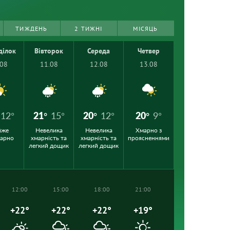
ТИЖДЕНЬ
2 ТИЖНІ
МІСЯЦЬ
ділок
Вівторок
Середа
Четвер
.08
11.08
12.08
13.08
12°
21°
15°
20°
12°
20°
9°
йже
Невелика
Невелика
Хмарно з
марно
хмарність та
хмарність та
проясненнями
легкий дощик
легкий дощик
12:00
15:00
18:00
21:00
+22°
+22°
+22°
+19°