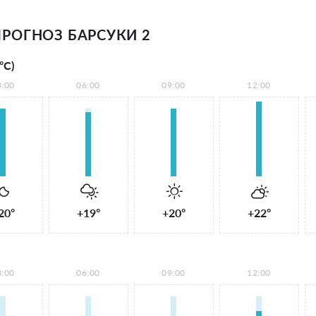
РОГНОЗ БАРСУКИ 2
°С)
3:00
06:00
09:00
12:00
20°
+19°
+20°
+22°
3:00
06:00
09:00
12:00