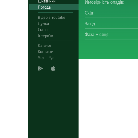
Цікавинки
Ймовірність опадів:
Погода
Схід:
Відео з Youtube
Думки
Захід
Статті
Фаза місяця:
Інтерв`ю
Каталог
Контакти
Укр
Рус