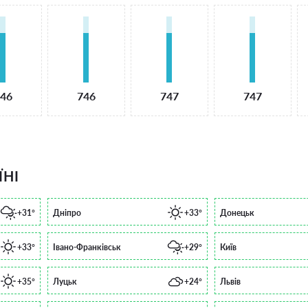
46
746
747
747
ЇНІ
+31°
Дніпро
+33°
Донецьк
+33°
Івано-Франківськ
+29°
Київ
+35°
Луцьк
+24°
Львів