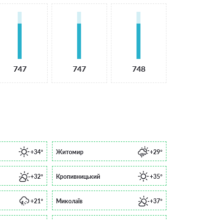
747
747
748
+34°
Житомир
+29°
+32°
Кропивницький
+35°
+21°
Миколаїв
+37°