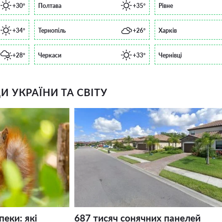
+30°
Полтава
+35°
Рівне
+34°
Тернопіль
+26°
Харків
+28°
Черкаси
+33°
Чернівці
 УКРАЇНИ ТА СВІТУ
пеки: які
687 тисяч сонячних панелей