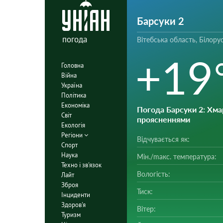
Барсуки 2
погода
Вітебська область, Білору
+19
Головна
Війна
Україна
Політика
Економіка
Погода Барсуки 2
: Хма
Світ
проясненнями
Екологія
Регіони
Відчувається як:
Спорт
Наука
Мін./mакс. температура:
Техно і зв'язок
Вологість:
Лайт
Зброя
Тиск:
Інциденти
Здоров'я
Вітер:
Туризм