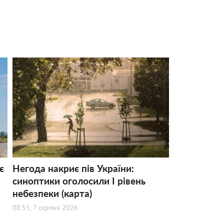
є
Негода накриє пів України:
синоптики оголосили І рівень
небезпеки (карта)
08:55, 7 серпня 2026