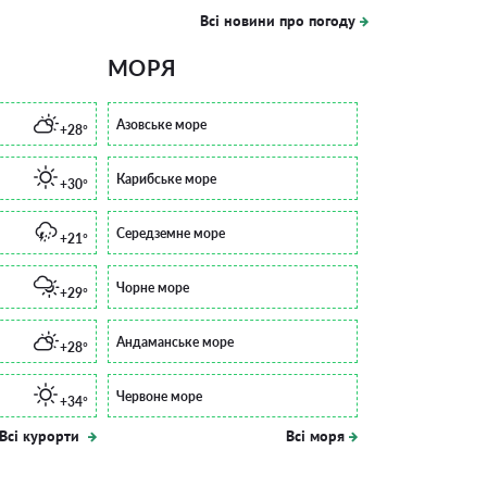
Всі новини про погоду
МОРЯ
Азовське море
+28°
Карибське море
+30°
Середземне море
+21°
Чорне море
+29°
Андаманське море
+28°
Червоне море
+34°
Всі курорти
Всі моря