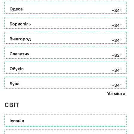
Одеса
+34°
Бориспіль
+34°
Вишгород
+34°
Славутич
+33°
Обухів
+34°
Буча
+34°
Усі міста
СВІТ
Іспанія