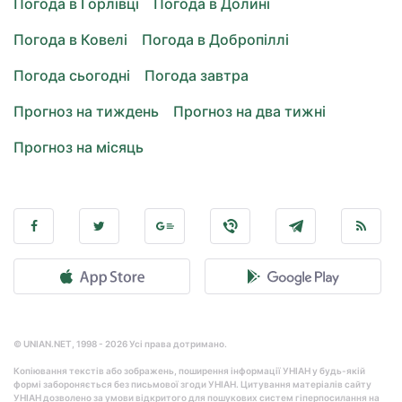
Погода в Горлівці
Погода в Долині
Погода в Ковелі
Погода в Добропіллі
Погода сьогодні
Погода завтра
Прогноз на тиждень
Прогноз на два тижні
Прогноз на місяць
© UNIAN.NET, 1998 - 2026 Усі права дотримано.
Копіювання текстів або зображень, поширення інформації УНІАН у будь-якій
формі забороняється без письмової згоди УНІАН. Цитування матеріалів сайту
УНІАН дозволено за умови відкритого для пошукових систем гіперпосилання на