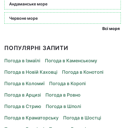
Андаманське море
Червоне море
Всі моря
ПОПУЛЯРНІ ЗАПИТИ
Погода в Ізмаїлі
Погода в Каменському
Погода в Новій Каховці
Погода в Конотопі
Погода в Коломиї
Погода в Коропі
Погода в Арцизі
Погода в Ровно
Погода в Стрию
Погода в Шполі
Погода в Краматорську
Погода в Шостці