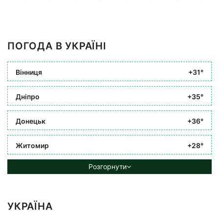
ПОГОДА В УКРАЇНІ
Вінниця
+31°
Дніпро
+35°
Донецьк
+36°
Житомир
+28°
Розгорнути
УКРАЇНА