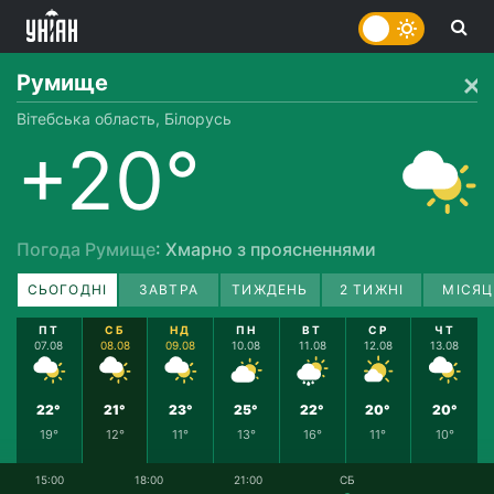
Румище
Вітебська область, Білорусь
+20°
Погода Румище
: Хмарно з проясненнями
СЬОГОДНІ
ЗАВТРА
ТИЖДЕНЬ
2 ТИЖНІ
МІСЯЦ
ПТ
СБ
НД
ПН
ВТ
СР
ЧТ
07.08
08.08
09.08
10.08
11.08
12.08
13.08
22°
21°
23°
25°
22°
20°
20°
19°
12°
11°
13°
16°
11°
10°
15:00
18:00
21:00
СБ