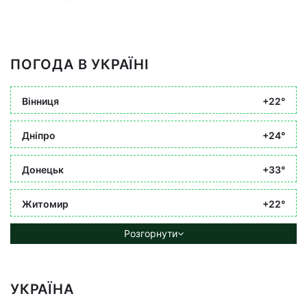
ПОГОДА В УКРАЇНІ
Вінниця
+22°
Дніпро
+24°
Донецьк
+33°
Житомир
+22°
Розгорнути
УКРАЇНА