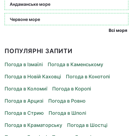
Андаманське море
Червоне море
Всі моря
ПОПУЛЯРНІ ЗАПИТИ
Погода в Ізмаїлі
Погода в Каменському
Погода в Новій Каховці
Погода в Конотопі
Погода в Коломиї
Погода в Коропі
Погода в Арцизі
Погода в Ровно
Погода в Стрию
Погода в Шполі
Погода в Краматорську
Погода в Шостці