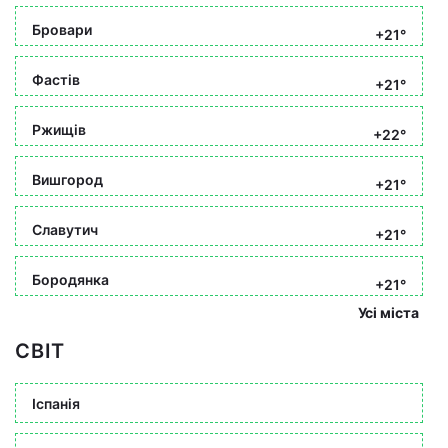
Бровари
+21°
Фастів
+21°
Ржищів
+22°
Вишгород
+21°
Славутич
+21°
Бородянка
+21°
Усі міста
СВІТ
Іспанія