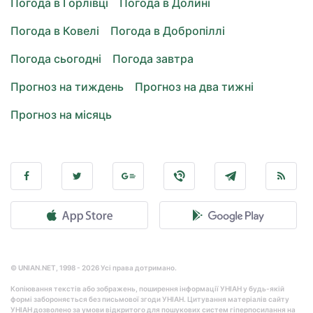
Погода в Горлівці
Погода в Долині
Погода в Ковелі
Погода в Добропіллі
Погода сьогодні
Погода завтра
Прогноз на тиждень
Прогноз на два тижні
Прогноз на місяць
© UNIAN.NET, 1998 - 2026 Усі права дотримано.
Копіювання текстів або зображень, поширення інформації УНІАН у будь-якій
формі забороняється без письмової згоди УНІАН. Цитування матеріалів сайту
УНІАН дозволено за умови відкритого для пошукових систем гіперпосилання на