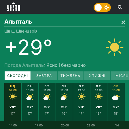
Альпталь
Швіц, Швейцарія
+29°
Погода Альпталь
: Ясно і безхмарно
СЬОГОДНІ
ЗАВТРА
ТИЖДЕНЬ
2 ТИЖНІ
МІСЯЦ
НД
ПН
ВТ
СР
ЧТ
ПТ
СБ
09.08
10.08
11.08
12.08
13.08
14.08
15.08
29°
27°
28°
29°
29°
28°
27°
17°
17°
17°
16°
17°
18°
18°
14:00
17:00
20:00
23:00
ПН