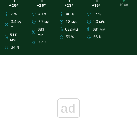
10.08
+29°
+26°
+23°
+19°
7 %
49 %
40 %
17 %
3.4 м/
2.7 м/с
1.8 м/с
1.0 м/с
с
683
682 мм
681 мм
683
мм
56 %
66 %
мм
47 %
34 %
ad