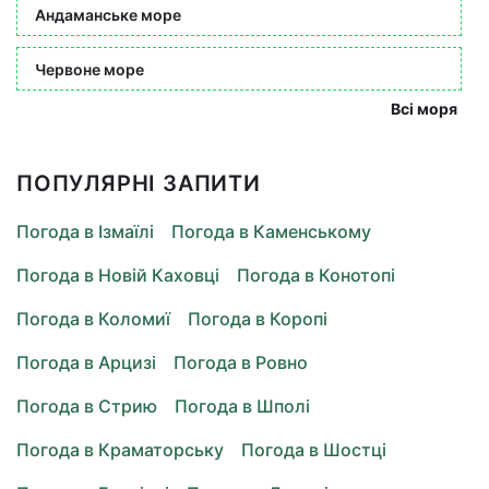
Андаманське море
Червоне море
Всі моря
ПОПУЛЯРНІ ЗАПИТИ
Погода в Ізмаїлі
Погода в Каменському
Погода в Новій Каховці
Погода в Конотопі
Погода в Коломиї
Погода в Коропі
Погода в Арцизі
Погода в Ровно
Погода в Стрию
Погода в Шполі
Погода в Краматорську
Погода в Шостці