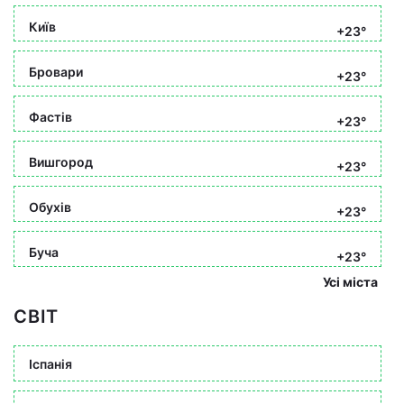
Київ
+23°
Бровари
+23°
Фастів
+23°
Вишгород
+23°
Обухів
+23°
Буча
+23°
Усі міста
СВІТ
Іспанія