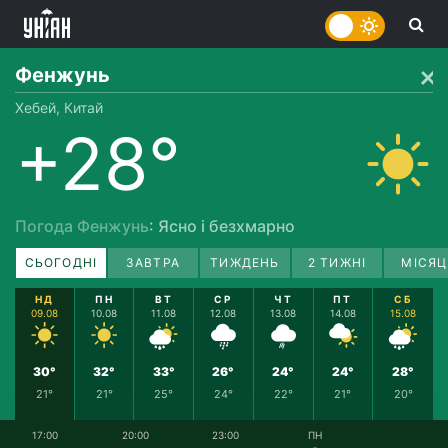
Фенжунь
Хебей, Китай
+28°
Погода Фенжунь
: Ясно і безхмарно
СЬОГОДНІ
ЗАВТРА
ТИЖДЕНЬ
2 ТИЖНІ
МІСЯЦ
НД
ПН
ВТ
СР
ЧТ
ПТ
СБ
09.08
10.08
11.08
12.08
13.08
14.08
15.08
30°
32°
33°
26°
24°
24°
28°
21°
21°
25°
24°
22°
21°
20°
17:00
20:00
23:00
ПН