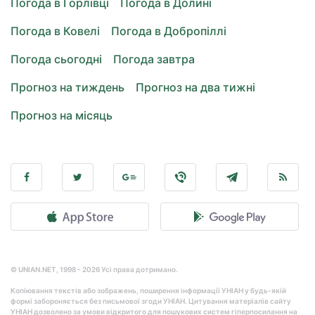
Погода в Горлівці
Погода в Долині
Погода в Ковелі
Погода в Добропіллі
Погода сьогодні
Погода завтра
Прогноз на тиждень
Прогноз на два тижні
Прогноз на місяць
© UNIAN.NET, 1998 - 2026 Усі права дотримано.
Копіювання текстів або зображень, поширення інформації УНІАН у будь-якій
формі забороняється без письмової згоди УНІАН. Цитування матеріалів сайту
УНІАН дозволено за умови відкритого для пошукових систем гіперпосилання на