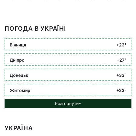
ПОГОДА В УКРАЇНІ
Вінниця
+23°
Дніпро
+27°
Донецьк
+33°
Житомир
+23°
Розгорнути
УКРАЇНА