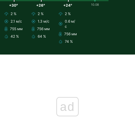
10.08
+30°
+26°
+24°
2 %
2 %
2 %
2.1 м/с
1.3 м/с
0.6 м/
с
755 мм
756 мм
756 мм
42 %
64 %
74 %
ad