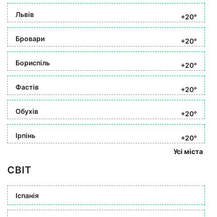
Львів
+20°
Бровари
+20°
Бориспіль
+20°
Фастів
+20°
Обухів
+20°
Ірпінь
+20°
Усі міста
СВІТ
Іспанія