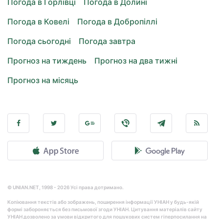
Погода в Горлівці
Погода в Долині
Погода в Ковелі
Погода в Добропіллі
Погода сьогодні
Погода завтра
Прогноз на тиждень
Прогноз на два тижні
Прогноз на місяць
© UNIAN.NET, 1998 - 2026 Усі права дотримано.
Копіювання текстів або зображень, поширення інформації УНІАН у будь-якій
формі забороняється без письмової згоди УНІАН. Цитування матеріалів сайту
УНІАН дозволено за умови відкритого для пошукових систем гіперпосилання на