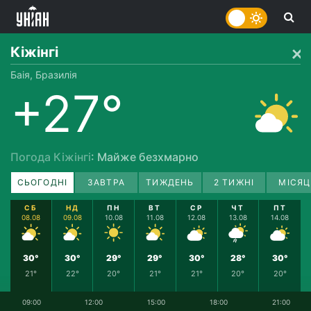
Кіжінгі
Баія, Бразилія
+27°
Погода Кіжінгі
: Майже безхмарно
СЬОГОДНІ
ЗАВТРА
ТИЖДЕНЬ
2 ТИЖНІ
МІСЯЦ
СБ
НД
ПН
ВТ
СР
ЧТ
ПТ
08.08
09.08
10.08
11.08
12.08
13.08
14.08
30°
30°
29°
29°
30°
28°
30°
21°
22°
20°
21°
21°
20°
20°
09:00
12:00
15:00
18:00
21:00