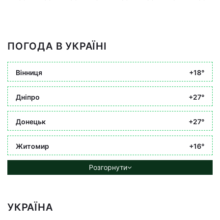
ПОГОДА В УКРАЇНІ
Вінниця
+18°
Дніпро
+27°
Донецьк
+27°
Житомир
+16°
Розгорнути
УКРАЇНА