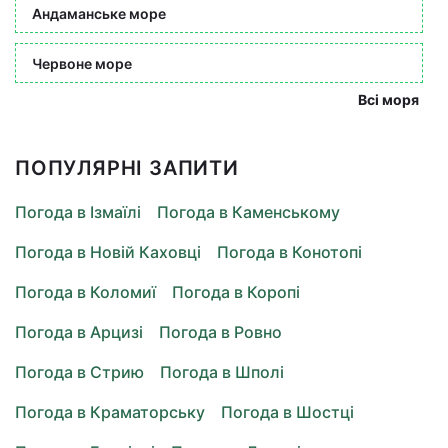
Андаманське море
Червоне море
Всі моря
ПОПУЛЯРНІ ЗАПИТИ
Погода в Ізмаїлі
Погода в Каменському
Погода в Новій Каховці
Погода в Конотопі
Погода в Коломиї
Погода в Коропі
Погода в Арцизі
Погода в Ровно
Погода в Стрию
Погода в Шполі
Погода в Краматорську
Погода в Шостці