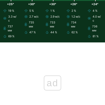
+25°
+30°
+30°
+26°
+24°
19 %
5 %
1 %
2 %
4 %
3.3 м/
2.7 м/с
2.9 м/с
1.2 м/с
4.0 м/
с
с
735
733
734
737
мм
мм
мм
736
мм
мм
47 %
44 %
62 %
69 %
81 %
ad