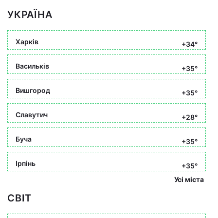
УКРАЇНА
Харків
+34°
Васильків
+35°
Вишгород
+35°
Славутич
+28°
Буча
+35°
Ірпінь
+35°
Усі міста
СВІТ