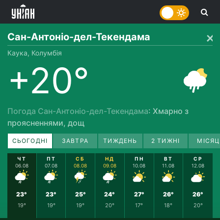
Сан-Антоніо-дел-Текендама
Каука, Колумбія
+20°
Погода Сан-Антоніо-дел-Текендама
: Хмарно з
проясненнями, дощ
СЬОГОДНІ
ЗАВТРА
ТИЖДЕНЬ
2 ТИЖНІ
МІСЯЦ
ЧТ
ПТ
СБ
НД
ПН
ВТ
СР
06.08
07.08
08.08
09.08
10.08
11.08
12.08
23°
23°
25°
24°
27°
26°
26°
19°
19°
19°
20°
17°
18°
20°