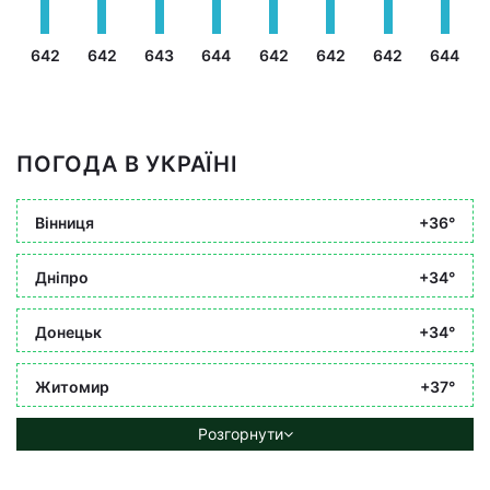
642
642
643
644
642
642
642
644
ПОГОДА В УКРАЇНІ
Вінниця
+36°
Дніпро
+34°
Донецьк
+34°
Житомир
+37°
Розгорнути