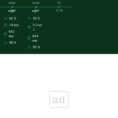
19:00
22:00
ПТ
07.08
+20°
+21°
62 %
55 %
1.6 м/с
0.2 м/
с
642
мм
644
мм
99 %
83 %
ad