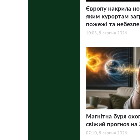
Європу накрила но
яким курортам заг
пожежі та небезпе
10:08, 8 серпня 2026
Магнітна буря охо
свіжий прогноз на 3
07:10, 8 серпня 2026