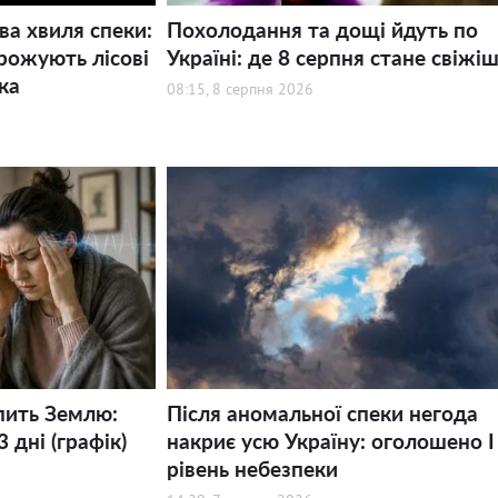
ва хвиля спеки:
Похолодання та дощі йдуть по
рожують лісові
Україні: де 8 серпня стане свіжі
ка
08:15, 8 серпня 2026
пить Землю:
Після аномальної спеки негода
 дні (графік)
накриє усю Україну: оголошено І
рівень небезпеки