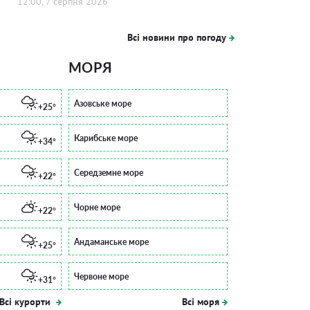
12:00, 7 серпня 2026
Всі новини про погоду
МОРЯ
Азовське море
+25°
Карибське море
+34°
Середземне море
+22°
Чорне море
+22°
Андаманське море
+25°
Червоне море
+31°
Всі курорти
Всі моря