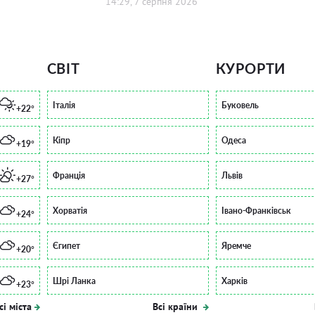
14:29, 7 серпня 2026
СВІТ
КУРОРТИ
Італія
Буковель
+22°
Кіпр
Одеса
+19°
Франція
Львів
+27°
Хорватія
Івано-Франківськ
+24°
Єгипет
Яремче
+20°
Шрі Ланка
Харків
+23°
сі міста
Всі країни