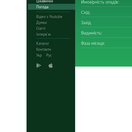
Цікавинки
Ймовірність опадів:
Погода
Схід:
Відео з Youtube
Думки
Захід
Статті
Видимість:
Інтерв`ю
Фаза місяця:
Каталог
Контакти
Укр
Рус