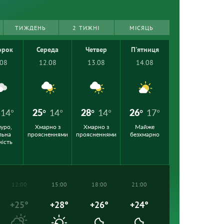
ТИЖДЕНЬ
2 ТИЖНІ
МІСЯЦЬ
орок
Середа
Четвер
П'ятниця
.08
12.08
13.08
14.08
14°
25°
14°
28°
14°
26°
17°
уро,
Хмарно з
Хмарно з
Майже
льна
проясненнями
проясненнями
безхмарно
ність
12:00
15:00
18:00
21:00
+25°
+28°
+26°
+24°