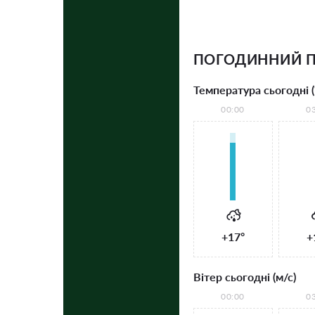
ПОГОДИННИЙ П
Температура сьогодні (
00:00
0
+17°
+
Вітер сьогодні (м/с)
00:00
0