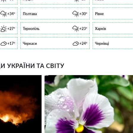
+34°
Полтава
+30°
Рівне
+27°
Тернопіль
+23°
Харків
+17°
Черкаси
+24°
Чернівці
 УКРАЇНИ ТА СВІТУ