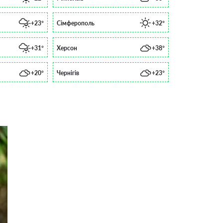
+23°
Сімферополь
+32°
+31°
Херсон
+38°
+20°
Чернігів
+23°