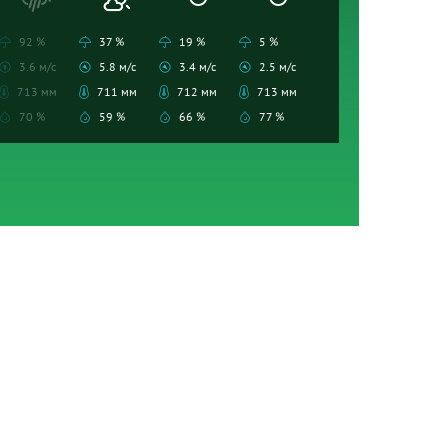
92 %
37 %
19 %
5 %
3.6 м/с
5.8 м/с
3.4 м/с
2.5 м/с
713 мм
711 мм
712 мм
713 мм
70 %
59 %
66 %
77 %