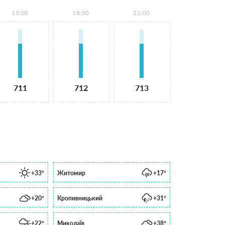
15:00
18:00
21:00
711
712
713
+33°
Житомир
+17°
+20°
Кропивницький
+31°
+22°
Миколаїв
+38°