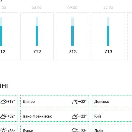
3:00
06:00
09:00
12:00
12
712
713
713
ЇНІ
+19°
Дніпро
+32°
Донецьк
+32°
Івано-Франківськ
+22°
Київ
+36°
Луцьк
+23°
Львів