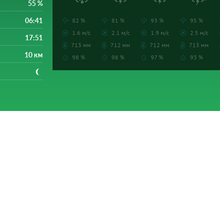
55 %
06:41
82 %
81 %
93 %
95 %
1.6 м/с
2.1 м/с
1.9 м/с
2.5 м/с
17:51
713 мм
712 мм
712 мм
713 мм
10 км
98 %
98 %
97 %
93 %