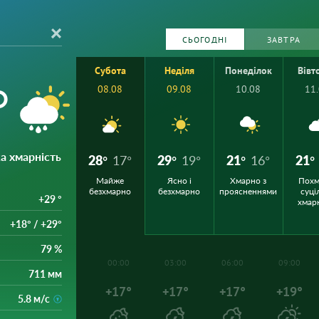
СЬОГОДНІ
ЗАВТРА
Субота
Неділя
Понеділок
Вівт
°
08.08
09.08
10.08
11
а хмарність
28°
17°
29°
19°
21°
16°
21°
Майже
Ясно і
Хмарно з
Похм
безхмарно
безхмарно
проясненнями
суці
+29 °
хмар
+18° / +29°
79 %
00:00
03:00
06:00
09:00
711 мм
+17°
+17°
+17°
+19°
5.8 м/с