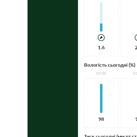
1.6
Вологість сьогодні (%)
00:00
0
98
Тиск сьогодні (мм рт.ст.