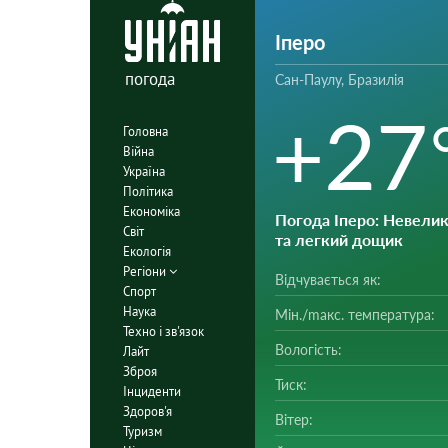
Іперо
погода
Сан-Паулу, Бразилія
+27
Головна
Війна
Україна
Політика
Економіка
Погода Іперо
: Невелик
Світ
та легкий дощик
Екологія
Регіони
Відчувається як:
Спорт
Наука
Мін./mакс. температура:
Техно і зв'язок
Вологість:
Лайт
Зброя
Тиск:
Інциденти
Здоров'я
Вітер:
Туризм