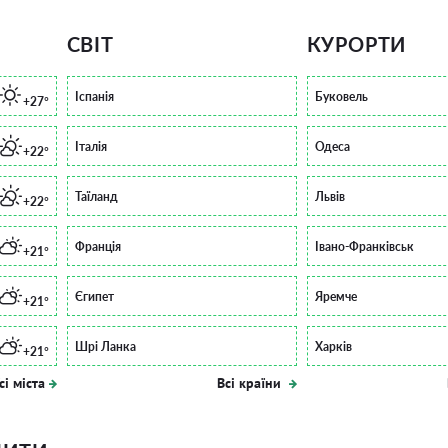
СВІТ
КУРОРТИ
Іспанія
Буковель
+27°
Італія
Одеса
+22°
Таїланд
Львів
+22°
Франція
Івано-Франківськ
+21°
Єгипет
Яремче
+21°
Шрі Ланка
Харків
+21°
сі міста
Всі країни