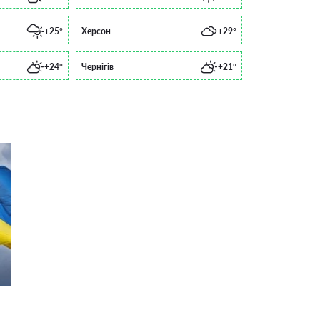
+25°
Херсон
+29°
+24°
Чернігів
+21°