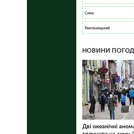
Суми
Хмельницький
НОВИНИ ПОГОДИ
Дві океанічні аном
вплинути на зиму 