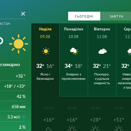
СЬОГОДНІ
ЗАВТРА
хстан
Неділя
Понеділок
Вівторок
Сер
°
09.08
10.08
11.08
12
безхмарно
32°
16°
34°
18°
32°
21°
32°
Ясно і
Хмарно з
Похмуро,
Неве
+32 °
безхмарно
проясненнями
суцільна
хмарн
хмарність
можлив
+18° / +33°
з гр
42 %
658 мм
02:00
05:00
08:00
11:00
3.3 м/с
+16°
+16°
+28°
+31°
2 %