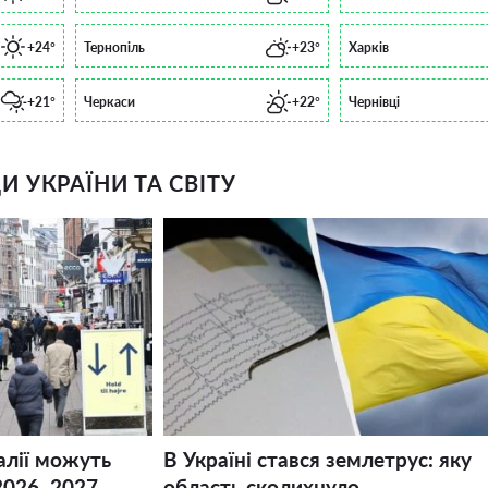
+24°
Тернопіль
+23°
Харків
+21°
Черкаси
+22°
Чернівці
 УКРАЇНИ ТА СВІТУ
алії можуть
В Україні стався землетрус: яку
2026–2027
область сколихнуло