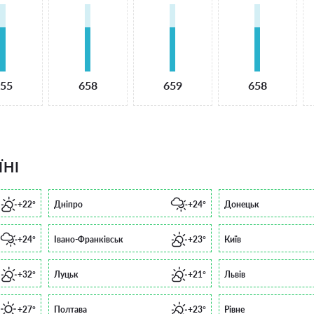
55
658
659
658
ЇНІ
+22°
Дніпро
+24°
Донецьк
+24°
Івано-Франківськ
+23°
Київ
+32°
Луцьк
+21°
Львів
+27°
Полтава
+23°
Рівне