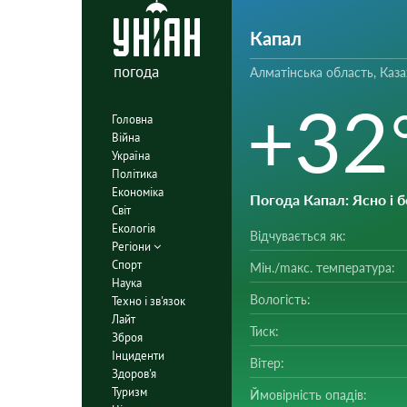
Капал
погода
Алматінська область, Каза
+32
Головна
Війна
Україна
Політика
Економіка
Погода Капал
: Ясно і 
Світ
Екологія
Відчувається як:
Регіони
Спорт
Мін./mакс. температура:
Наука
Вологість:
Техно і зв'язок
Лайт
Тиск:
Зброя
Інциденти
Вітер:
Здоров'я
Туризм
Ймовірність опадів: