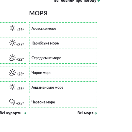
Всі новини про погоду
МОРЯ
Азовське море
+25°
Карибське море
+27°
Середземне море
+22°
Чорне море
+23°
Андаманське море
+25°
Червоне море
+25°
Всі курорти
Всі моря