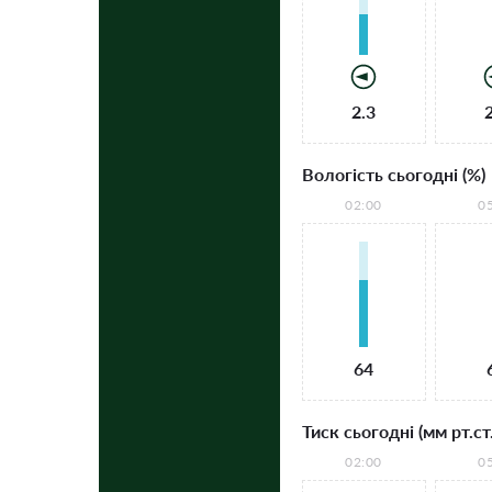
2.3
Вологість сьогодні (%)
02:00
0
64
Тиск сьогодні (мм рт.ст.
02:00
0