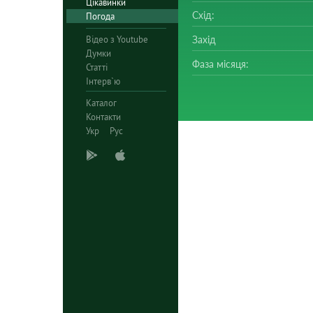
Цікавинки
Схід:
Погода
Відео з Youtube
Захід
Думки
Фаза місяця:
Статті
Інтерв`ю
Каталог
Контакти
Укр
Рус