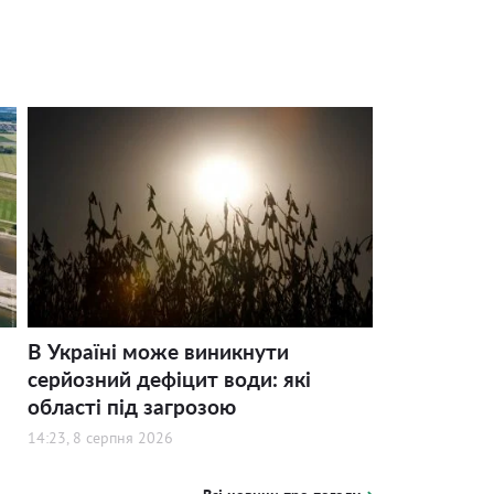
В Україні може виникнути
серйозний дефіцит води: які
області під загрозою
14:23, 8 серпня 2026