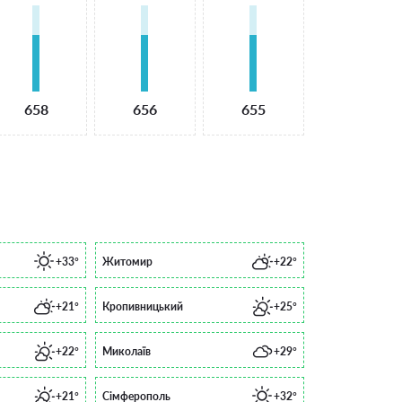
658
656
655
+33°
Житомир
+22°
+21°
Кропивницький
+25°
+22°
Миколаїв
+29°
+21°
Сімферополь
+32°