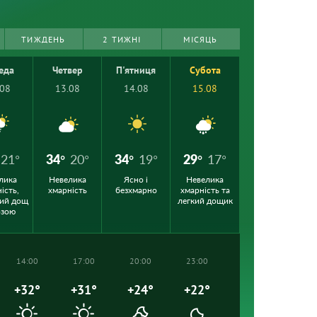
ТИЖДЕНЬ
2 ТИЖНІ
МІСЯЦЬ
еда
Четвер
П'ятниця
Субота
.08
13.08
14.08
15.08
21°
34°
20°
34°
19°
29°
17°
лика
Невелика
Ясно і
Невелика
ість,
хмарність
безхмарно
хмарність та
ий дощ
легкий дощик
озою
14:00
17:00
20:00
23:00
+32°
+31°
+24°
+22°