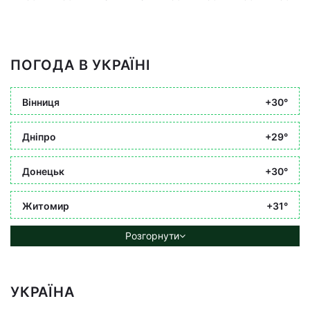
ПОГОДА В УКРАЇНІ
Вінниця
+30°
Дніпро
+29°
Донецьк
+30°
Житомир
+31°
Розгорнути
УКРАЇНА