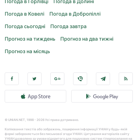
Погода в Горлівці
Погода в Долині
Погода в Ковелі
Погода в Добропіллі
Погода сьогодні
Погода завтра
Прогноз на тиждень
Прогноз на два тижні
Прогноз на місяць
© UNIAN.NET, 1998 - 2026 Усі права дотримано.
Копіювання текстів або зображень, поширення інформації УНІАН у будь-якій
формі забороняється без письмової згоди УНІАН. Цитування матеріалів сайту
УНІАН дозволено за умови відкритого для пошукових систем гіперпосилання на