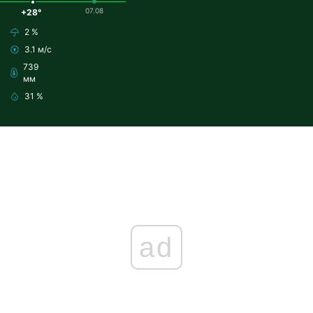
07.08
+28°
2 %
3.1 м/с
739
мм
31 %
ad