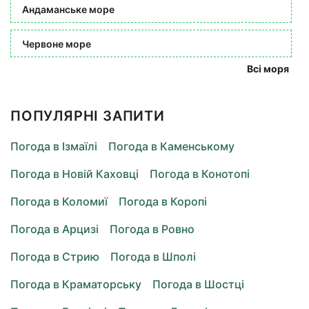
Андаманське море
Червоне море
Всі моря
ПОПУЛЯРНІ ЗАПИТИ
Погода в Ізмаїлі
Погода в Каменському
Погода в Новій Каховці
Погода в Конотопі
Погода в Коломиї
Погода в Коропі
Погода в Арцизі
Погода в Ровно
Погода в Стрию
Погода в Шполі
Погода в Краматорську
Погода в Шостці