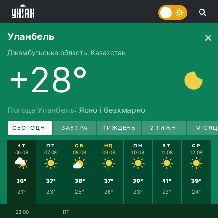
Уланбель
Джамбульська область, Казахстан
+28°
Погода Уланбель
: Ясно і безхмарно
СЬОГОДНІ
ЗАВТРА
ТИЖДЕНЬ
2 ТИЖНІ
МІСЯЦ
ЧТ
ПТ
СБ
НД
ПН
ВТ
СР
06.08
07.08
08.08
09.08
10.08
11.08
12.08
36°
37°
38°
37°
39°
41°
39°
21°
23°
25°
26°
23°
23°
24°
23:00
ПТ