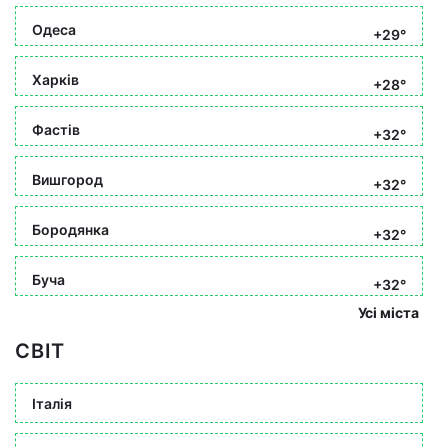
Одеса
+29°
Харків
+28°
Фастів
+32°
Вишгород
+32°
Бородянка
+32°
Буча
+32°
Усі міста
СВІТ
Італія