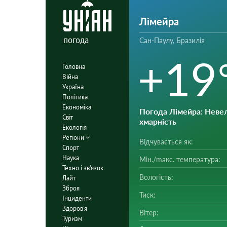
Лімейра
погода
Сан-Паулу, Бразилія
+19
Головна
Війна
Україна
Політика
Економіка
Погода Лімейра
: Неве
Світ
хмарність
Екологія
Регіони
Відчувається як:
Спорт
Наука
Мін./mакс. температура:
Техно і зв'язок
Вологість:
Лайт
Зброя
Тиск:
Інциденти
Здоров'я
Вітер:
Туризм