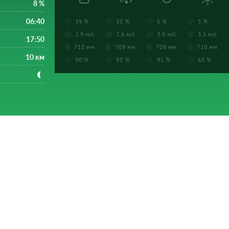
8 %
06:40
39 %
35 %
6 %
5 %
2.9 м/с
2.6 м/с
3.0 м/с
3.5 м/с
17:50
710 мм
709 мм
708 мм
710 мм
10 км
90 %
95 %
91 %
65 %