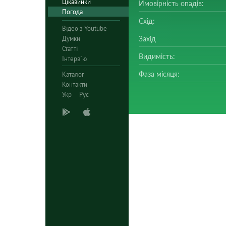
Цікавинки
Ймовірність опадів:
Погода
Схід:
Відео з Youtube
Думки
Захід
Статті
Видимість:
Інтерв`ю
Фаза місяця:
Каталог
Контакти
Укр
Рус