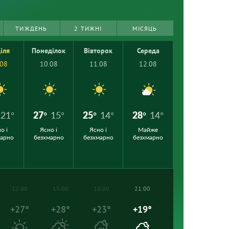
ТИЖДЕНЬ
2 ТИЖНІ
МІСЯЦЬ
іля
Понеділок
Вівторок
Середа
.08
10.08
11.08
12.08
21°
27°
15°
25°
14°
28°
14°
о і
Ясно і
Ясно і
Майже
марно
безхмарно
безхмарно
безхмарно
12:00
15:00
18:00
21:00
+27°
+28°
+23°
+19°