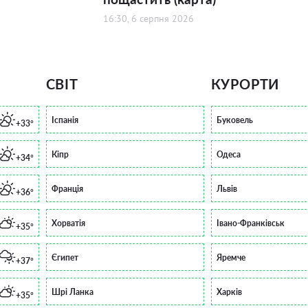
16:30, 6 серпня 2026
СВІТ
КУРОРТИ
Іспанія
Буковель
+33°
Кіпр
Одеса
+34°
Франція
Львів
+36°
Хорватія
Івано-Франківськ
+35°
Єгипет
Яремче
+37°
Шрі Ланка
Харків
+35°