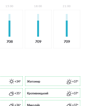
15:00
18:00
21:00
708
709
709
+34°
Житомир
+37°
+35°
Кропивницький
+37°
+36°
Миколаїв
+37°