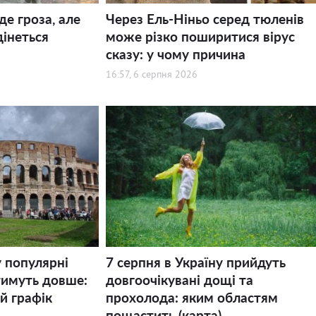
де гроза, але
Через Ель-Ніньо серед тюленів
дінеться
може різко поширитися вірус
сказу: у чому причина
16:57, 6 серпня 2026
у популярні
7 серпня в Україну прийдуть
тимуть довше:
довгоочікувані дощі та
й графік
прохолода: яким областям
пощастить (карта)