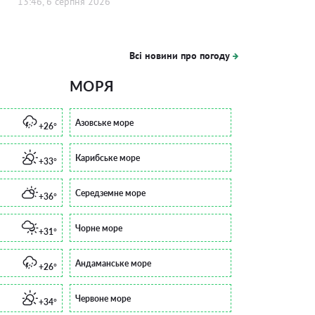
13:46, 6 серпня 2026
Всі новини про погоду
МОРЯ
Азовське море
+26°
Карибське море
+33°
Середземне море
+36°
Чорне море
+31°
Андаманське море
+26°
Червоне море
+34°