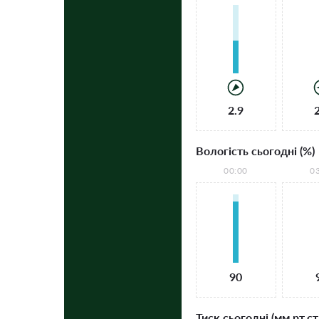
2.9
Вологість сьогодні (%)
00:00
0
90
Тиск сьогодні (мм рт.ст.