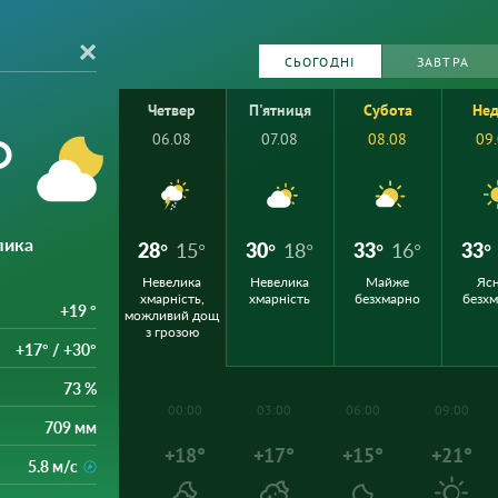
СЬОГОДНІ
ЗАВТРА
Четвер
П'ятниця
Субота
Нед
°
06.08
07.08
08.08
09
лика
28°
15°
30°
18°
33°
16°
33°
Невелика
Невелика
Майже
Ясн
хмарність,
хмарність
безхмарно
безх
+19 °
можливий дощ
з грозою
+17° / +30°
73 %
00:00
03:00
06:00
09:00
709 мм
+18°
+17°
+15°
+21°
5.8 м/с