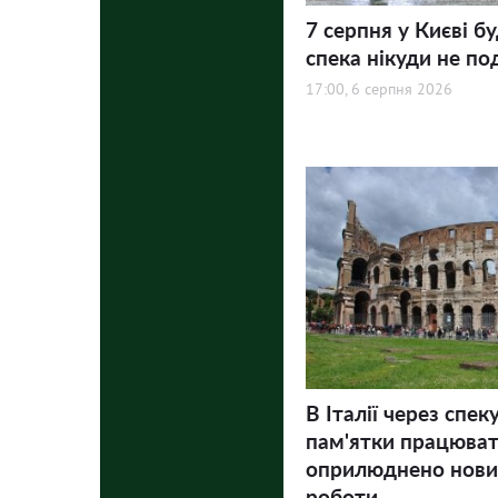
7 серпня у Києві бу
спека нікуди не по
17:00, 6 серпня 2026
В Італії через спек
пам'ятки працюва
оприлюднено нови
роботи