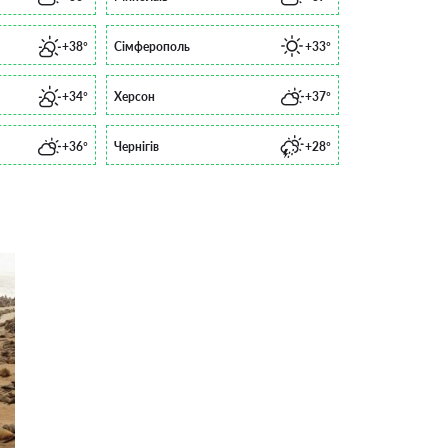
+38°
Сімферополь
+33°
+34°
Херсон
+37°
+36°
Чернігів
+28°