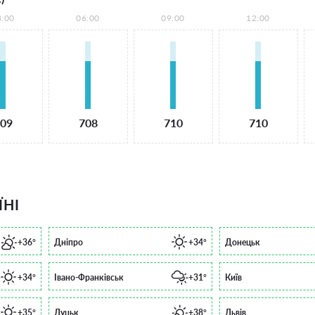
3:00
06:00
09:00
12:00
09
708
710
710
ЇНІ
+36°
Дніпро
+34°
Донецьк
+34°
Івано-Франківськ
+31°
Київ
+35°
Луцьк
+38°
Львів