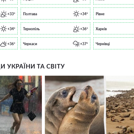
+33°
Полтава
+34°
Рівне
+34°
Тернопіль
+36°
Харків
+36°
Черкаси
+37°
Чернівці
 УКРАЇНИ ТА СВІТУ