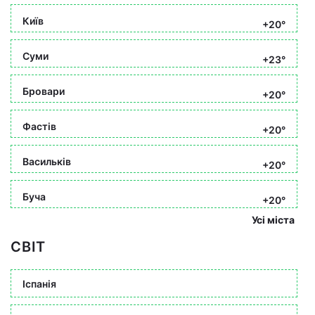
Київ
+20°
Суми
+23°
Бровари
+20°
Фастів
+20°
Васильків
+20°
Буча
+20°
Усі міста
СВІТ
Іспанія