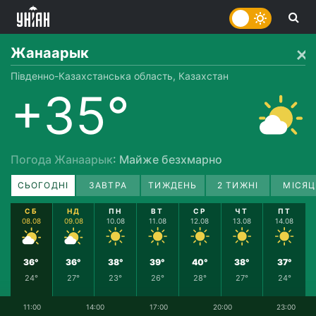
Жанаарык
Південно-Казахстанська область, Казахстан
+35°
Погода Жанаарык
: Майже безхмарно
СЬОГОДНІ
ЗАВТРА
ТИЖДЕНЬ
2 ТИЖНІ
МІСЯЦ
СБ
НД
ПН
ВТ
СР
ЧТ
ПТ
08.08
09.08
10.08
11.08
12.08
13.08
14.08
36°
36°
38°
39°
40°
38°
37°
24°
27°
23°
26°
28°
27°
24°
11:00
14:00
17:00
20:00
23:00