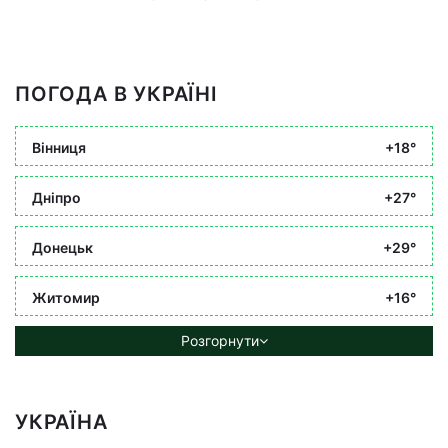
ПОГОДА В УКРАЇНІ
Вінниця
+18°
Дніпро
+27°
Донецьк
+29°
Житомир
+16°
Розгорнути
УКРАЇНА