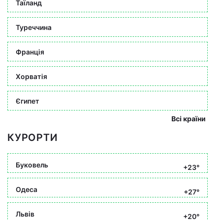
Таїланд
Туреччина
Франція
Хорватія
Єгипет
Всі країни
КУРОРТИ
Буковель
+23°
Одеса
+27°
Львів
+20°