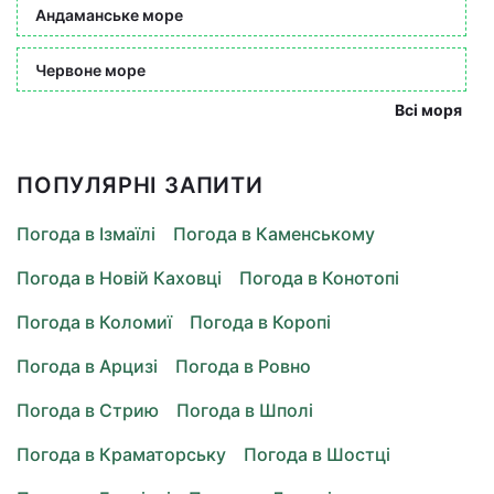
Андаманське море
Червоне море
Всі моря
ПОПУЛЯРНІ ЗАПИТИ
Погода в Ізмаїлі
Погода в Каменському
Погода в Новій Каховці
Погода в Конотопі
Погода в Коломиї
Погода в Коропі
Погода в Арцизі
Погода в Ровно
Погода в Стрию
Погода в Шполі
Погода в Краматорську
Погода в Шостці