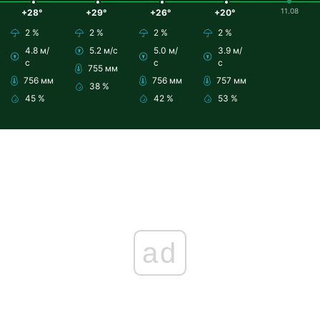
11.08
+28°
+29°
+26°
+20°
2 %
2 %
2 %
2 %
4.8 м/
5.2 м/с
5.0 м/
3.9 м/
с
с
с
755 мм
756 мм
756 мм
757 мм
38 %
45 %
42 %
53 %
ad