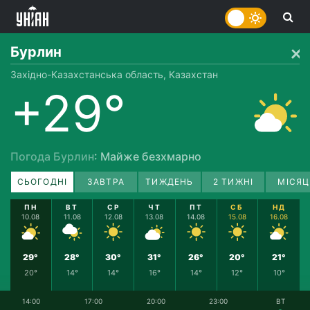
Бурлин
Західно-Казахстанська область, Казахстан
+29°
Погода Бурлин
: Майже безхмарно
СЬОГОДНІ
ЗАВТРА
ТИЖДЕНЬ
2 ТИЖНІ
МІСЯЦ
ПН
ВТ
СР
ЧТ
ПТ
СБ
НД
10.08
11.08
12.08
13.08
14.08
15.08
16.08
29°
28°
30°
31°
26°
20°
21°
20°
14°
14°
16°
14°
12°
10°
14:00
17:00
20:00
23:00
ВТ