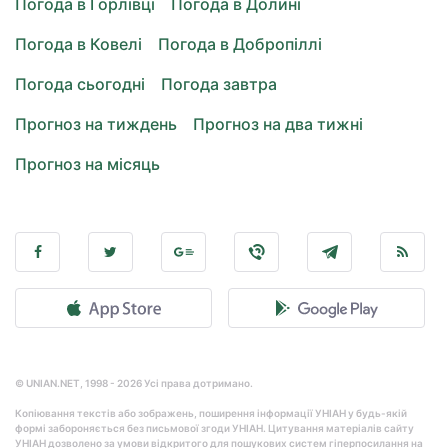
Погода в Горлівці
Погода в Долині
Погода в Ковелі
Погода в Добропіллі
Погода сьогодні
Погода завтра
Прогноз на тиждень
Прогноз на два тижні
Прогноз на місяць
© UNIAN.NET, 1998 - 2026 Усі права дотримано.
Копіювання текстів або зображень, поширення інформації УНІАН у будь-якій
формі забороняється без письмової згоди УНІАН. Цитування матеріалів сайту
УНІАН дозволено за умови відкритого для пошукових систем гіперпосилання на