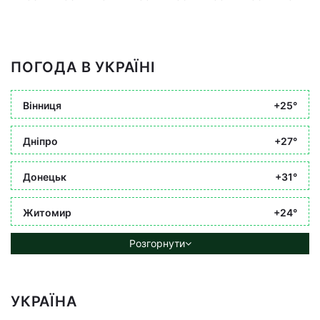
ПОГОДА В УКРАЇНІ
Вінниця
+25°
Дніпро
+27°
Донецьк
+31°
Житомир
+24°
Розгорнути
УКРАЇНА