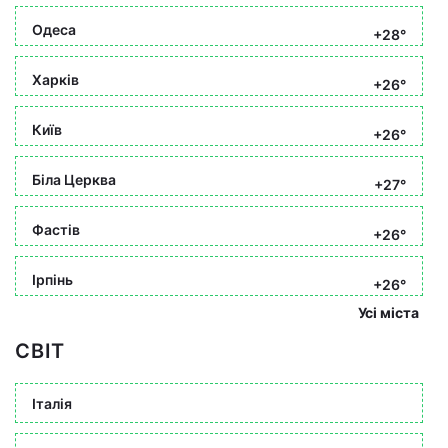
Одеса
+28°
Харків
+26°
Київ
+26°
Біла Церква
+27°
Фастів
+26°
Ірпінь
+26°
Усі міста
СВІТ
Італія