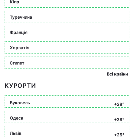
Кіпр
Туреччина
Франція
Хорватія
Єгипет
Всі країни
КУРОРТИ
Буковель
+28°
Одеса
+28°
Львів
+25°