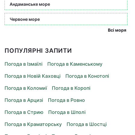
Андаманське море
Червоне море
Всі моря
ПОПУЛЯРНІ ЗАПИТИ
Погода в Ізмаїлі
Погода в Каменському
Погода в Новій Каховці
Погода в Конотопі
Погода в Коломиї
Погода в Коропі
Погода в Арцизі
Погода в Ровно
Погода в Стрию
Погода в Шполі
Погода в Краматорську
Погода в Шостці