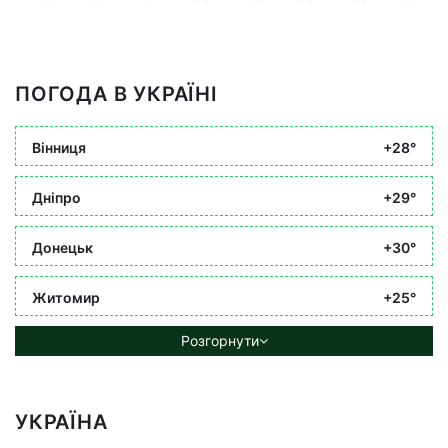
ПОГОДА В УКРАЇНІ
Вінниця
+28°
Дніпро
+29°
Донецьк
+30°
Житомир
+25°
Розгорнути
УКРАЇНА