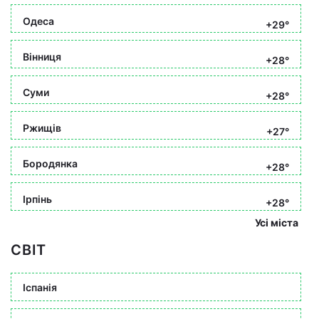
Одеса
+29°
Вінниця
+28°
Суми
+28°
Ржищів
+27°
Бородянка
+28°
Ірпінь
+28°
Усі міста
СВІТ
Іспанія