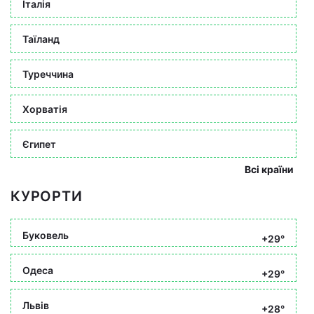
Італія
Таїланд
Туреччина
Хорватія
Єгипет
Всі країни
КУРОРТИ
Буковель
+29°
Одеса
+29°
Львів
+28°