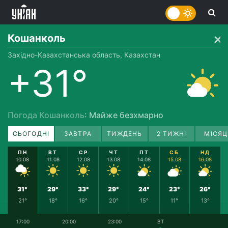
Кошанколь
Західно-Казахстанська область, Казахстан
+31°
Погода Кошанколь
: Майже безхмарно
СЬОГОДНІ
ЗАВТРА
ТИЖДЕНЬ
2 ТИЖНІ
МІСЯЦ
ПН
ВТ
СР
ЧТ
ПТ
СБ
НД
10.08
11.08
12.08
13.08
14.08
15.08
16.08
31°
29°
33°
29°
24°
23°
26°
21°
18°
16°
20°
15°
11°
13°
17:00
20:00
23:00
ВТ