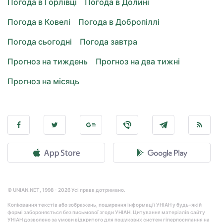
Погода в Горлівці
Погода в Долині
Погода в Ковелі
Погода в Добропіллі
Погода сьогодні
Погода завтра
Прогноз на тиждень
Прогноз на два тижні
Прогноз на місяць
© UNIAN.NET, 1998 - 2026 Усі права дотримано.
Копіювання текстів або зображень, поширення інформації УНІАН у будь-якій
формі забороняється без письмової згоди УНІАН. Цитування матеріалів сайту
УНІАН дозволено за умови відкритого для пошукових систем гіперпосилання на