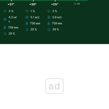
11.08
+31°
+30°
+25°
3 %
1 %
2 %
4.5 м/
5.1 м/с
5.6 м/с
с
758 мм
759 мм
758 мм
29 %
39 %
29 %
ad