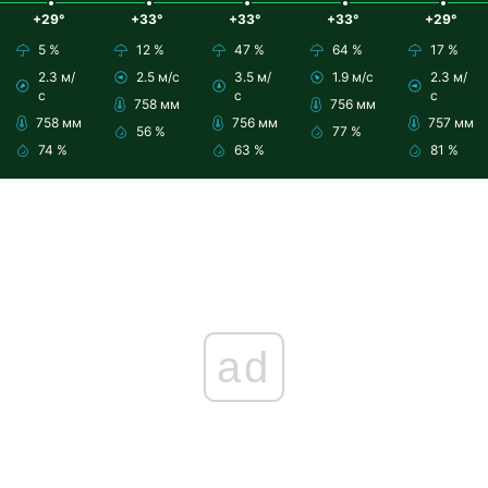
+29°
+33°
+33°
+33°
+29°
5 %
12 %
47 %
64 %
17 %
2.3 м/
2.5 м/с
3.5 м/
1.9 м/с
2.3 м/
с
с
с
758 мм
756 мм
758 мм
756 мм
757 мм
56 %
77 %
74 %
63 %
81 %
ad