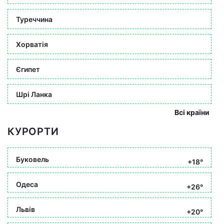
Туреччина
Хорватія
Єгипет
Шрі Ланка
Всі країни
КУРОРТИ
Буковель
+18°
Одеса
+26°
Львів
+20°