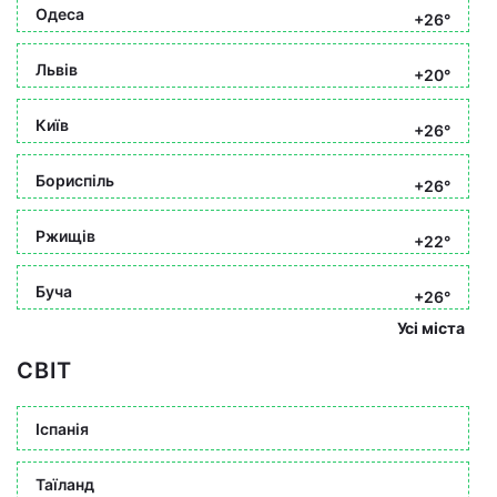
Одеса
+26°
Львів
+20°
Київ
+26°
Бориспіль
+26°
Ржищів
+22°
Буча
+26°
Усі міста
СВІТ
Іспанія
Таїланд