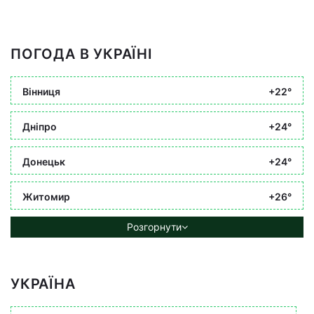
ПОГОДА В УКРАЇНІ
Вінниця
+22°
Дніпро
+24°
Донецьк
+24°
Житомир
+26°
Розгорнути
УКРАЇНА