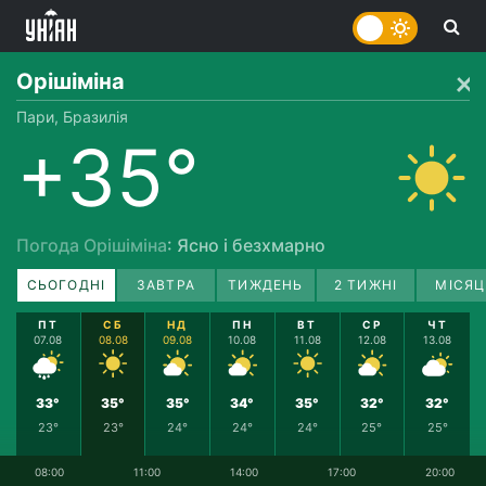
Орішіміна
Пари, Бразилія
+35°
Погода Орішіміна
: Ясно і безхмарно
СЬОГОДНІ
ЗАВТРА
ТИЖДЕНЬ
2 ТИЖНІ
МІСЯЦ
ПТ
СБ
НД
ПН
ВТ
СР
ЧТ
07.08
08.08
09.08
10.08
11.08
12.08
13.08
33°
35°
35°
34°
35°
32°
32°
23°
23°
24°
24°
24°
25°
25°
08:00
11:00
14:00
17:00
20:00