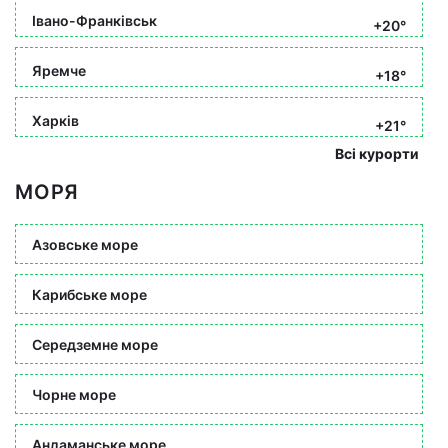
Івано-Франківськ
+20°
Яремче
+18°
Харків
+21°
Всі курорти
МОРЯ
Азовське море
Карибське море
Середземне море
Чорне море
Андаманське море