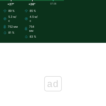
07.08
+27°
+26°
89 %
85 %
5.3 м/
4.5 м/
с
с
752 мм
754
мм
81 %
83 %
ad