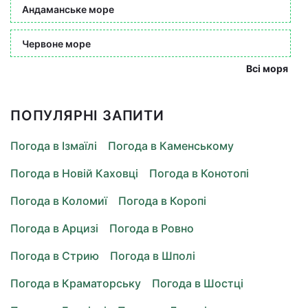
Андаманське море
Червоне море
Всі моря
ПОПУЛЯРНІ ЗАПИТИ
Погода в Ізмаїлі
Погода в Каменському
Погода в Новій Каховці
Погода в Конотопі
Погода в Коломиї
Погода в Коропі
Погода в Арцизі
Погода в Ровно
Погода в Стрию
Погода в Шполі
Погода в Краматорську
Погода в Шостці