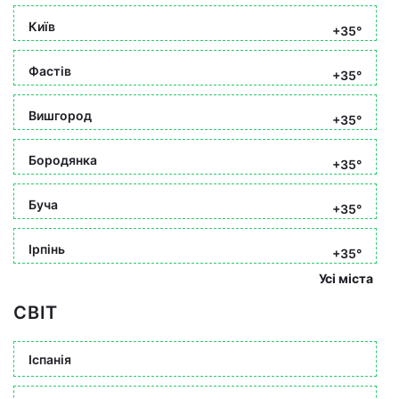
Київ
+35°
Фастів
+35°
Вишгород
+35°
Бородянка
+35°
Буча
+35°
Ірпінь
+35°
Усі міста
СВІТ
Іспанія