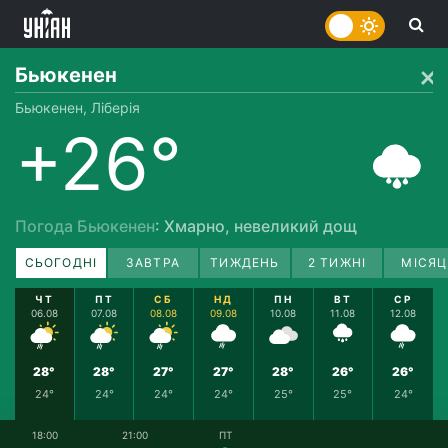
Бьюкенен
Бьюкенен, Ліберія
+26°
Погода Бьюкенен
: Хмарно, невеликий дощ
СЬОГОДНІ
ЗАВТРА
ТИЖДЕНЬ
2 ТИЖНІ
МІСЯЦ
ЧТ
ПТ
СБ
НД
ПН
ВТ
СР
06.08
07.08
08.08
09.08
10.08
11.08
12.08
28°
28°
27°
27°
28°
26°
26°
24°
24°
24°
24°
25°
25°
24°
18:00
21:00
ПТ