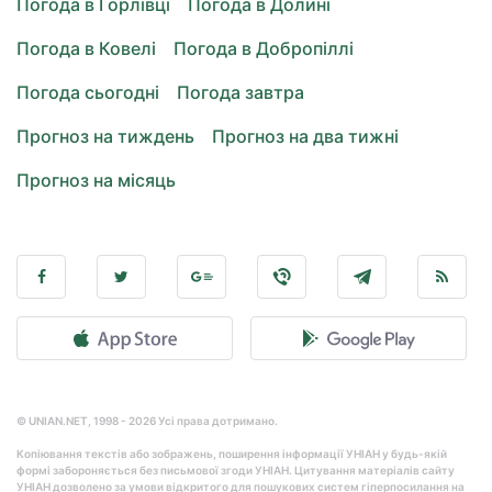
Погода в Горлівці
Погода в Долині
Погода в Ковелі
Погода в Добропіллі
Погода сьогодні
Погода завтра
Прогноз на тиждень
Прогноз на два тижні
Прогноз на місяць
© UNIAN.NET, 1998 - 2026 Усі права дотримано.
Копіювання текстів або зображень, поширення інформації УНІАН у будь-якій
формі забороняється без письмової згоди УНІАН. Цитування матеріалів сайту
УНІАН дозволено за умови відкритого для пошукових систем гіперпосилання на