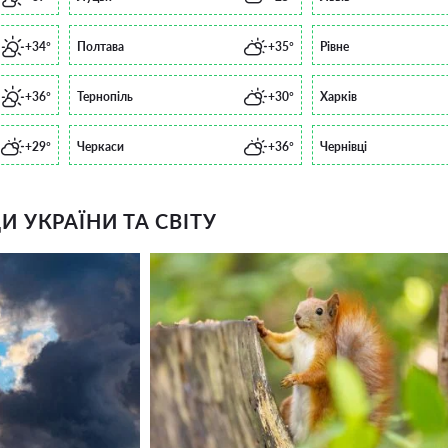
+34°
Полтава
+35°
Рівне
+36°
Тернопіль
+30°
Харків
+29°
Черкаси
+36°
Чернівці
 УКРАЇНИ ТА СВІТУ