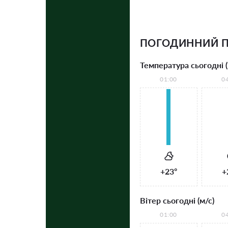
ПОГОДИННИЙ П
Температура сьогодні (
01:00
0
+23°
+
Вітер сьогодні (м/с)
01:00
0