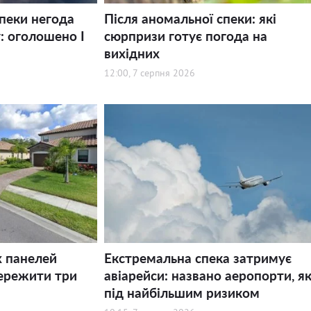
спеки негода
Після аномальної спеки: які
: оголошено І
сюрпризи готує погода на
вихідних
12:00, 7 серпня 2026
х панелей
Екстремальна спека затримує
ережити три
авіарейси: названо аеропорти, як
під найбільшим ризиком