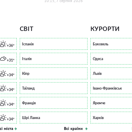
10:15, 7 серпня 2026
СВІТ
КУРОРТИ
Іспанія
Буковель
+36°
Італія
Одеса
+31°
Кіпр
Львів
+34°
Таїланд
Івано-Франківськ
+34°
Франція
Яремче
+34°
Шрі Ланка
Харків
+34°
сі міста
Всі країни