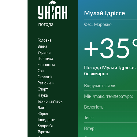
Мулай Ідріссе
погода
Фес, Марокко
+35
Головна
Війна
Україна
Політика
Економіка
Погода Мулай Ідріссе
:
Світ
безхмарно
Екологія
Регіони
Відчувається як:
Спорт
Наука
Мін./mакс. температура:
Техно і зв'язок
Вологість:
Лайт
Зброя
Тиск:
Інциденти
Здоров'я
Вітер:
Туризм