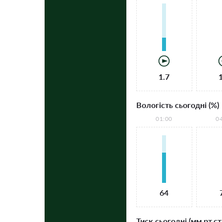
1.7
Вологість сьогодні (%)
01:00
0
64
Тиск сьогодні (мм рт.ст.