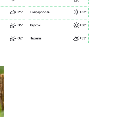
+25°
Сімферополь
+33°
+36°
Херсон
+38°
+32°
Чернігів
+33°