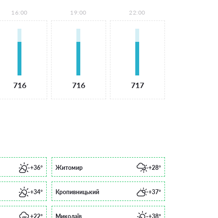
16:00
19:00
22:00
716
716
717
+36°
Житомир
+28°
+34°
Кропивницький
+37°
+22°
Миколаїв
+38°