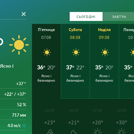
СЬОГОДНІ
ЗАВТРА
П'ятниця
Субота
Неділя
Поне
°
07.08
08.08
09.08
10
 Ясно і
36°
20°
37°
22°
35°
20°
35°
Ясно і
Ясно і
Ясно і
Ясн
безхмарно
безхмарно
безхмарно
безх
+37 °
+22° / +37°
52 %
01:00
04:00
07:00
10:00
717 мм
+23°
+21°
+20°
+30°
4.0 м/с