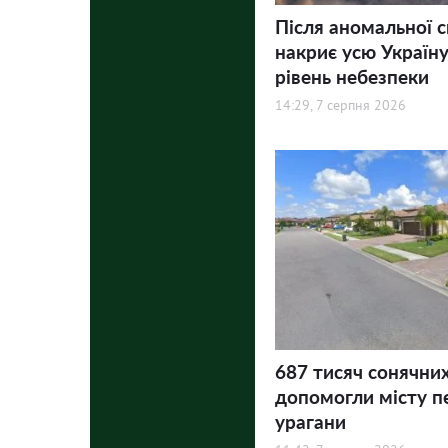
Після аномальної 
накриє усю Україну
рівень небезпеки
14:29, 7 серпня 2026
687 тисяч сонячни
допомогли місту п
урагани