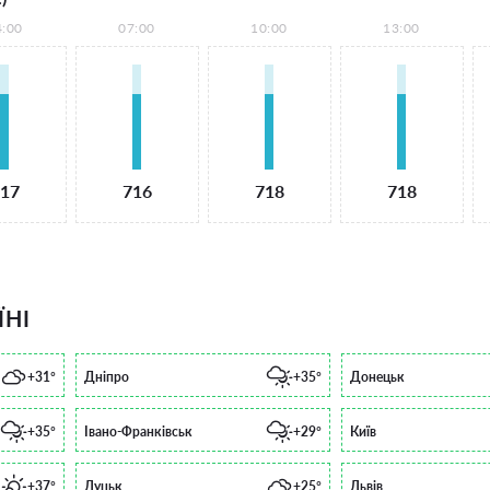
4:00
07:00
10:00
13:00
17
716
718
718
ЇНІ
+31°
Дніпро
+35°
Донецьк
+35°
Івано-Франківськ
+29°
Київ
+37°
Луцьк
+25°
Львів