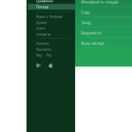
Цікавинки
Ймовірність опадів:
Погода
Схід:
Відео з Youtube
Думки
Захід
Статті
Видимість:
Інтерв`ю
Фаза місяця:
Каталог
Контакти
Укр
Рус