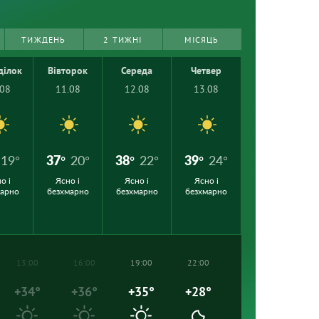
ТИЖДЕНЬ
2 ТИЖНІ
МІСЯЦЬ
ділок
Вівторок
Середа
Четвер
.08
11.08
12.08
13.08
19°
37°
20°
38°
22°
39°
24°
о і
Ясно і
Ясно і
Ясно і
марно
безхмарно
безхмарно
безхмарно
13:00
16:00
19:00
22:00
+34°
+36°
+35°
+28°