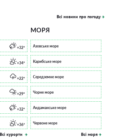
Всі новини про погоду
МОРЯ
Азовське море
+32°
Карибське море
+34°
Середземне море
+22°
Чорне море
+29°
Андаманське море
+32°
Червоне море
+36°
Всі курорти
Всі моря