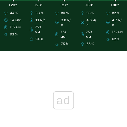
+23°
+23°
+27°
+30°
+30°
44 %
33 %
80 %
98 %
82 %
1.4 м/с
1.1 м/с
3.8 м/
4.6 м/
4.7 м/
с
с
с
752 мм
753
мм
754
753
752 мм
93 %
мм
мм
94 %
62 %
75 %
66 %
ad