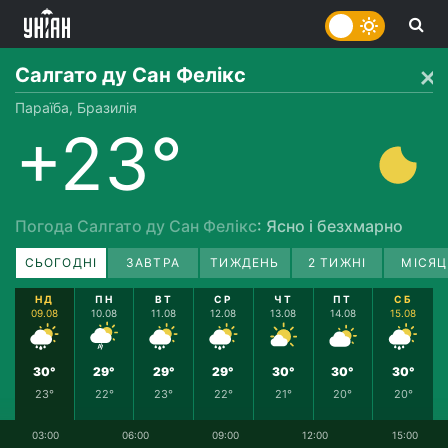
Салгато ду Сан Фелікс
Параїба, Бразилія
+23°
Погода Салгато ду Сан Фелікс
: Ясно і безхмарно
СЬОГОДНІ
ЗАВТРА
ТИЖДЕНЬ
2 ТИЖНІ
МІСЯЦ
НД
ПН
ВТ
СР
ЧТ
ПТ
СБ
09.08
10.08
11.08
12.08
13.08
14.08
15.08
30°
29°
29°
29°
30°
30°
30°
23°
22°
23°
22°
21°
20°
20°
03:00
06:00
09:00
12:00
15:00