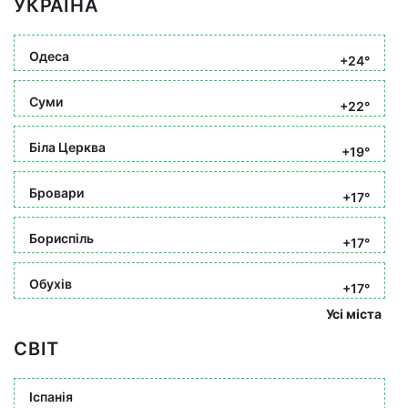
УКРАЇНА
Одеса
+24°
Суми
+22°
Біла Церква
+19°
Бровари
+17°
Бориспіль
+17°
Обухів
+17°
Усі міста
СВІТ
Іспанія