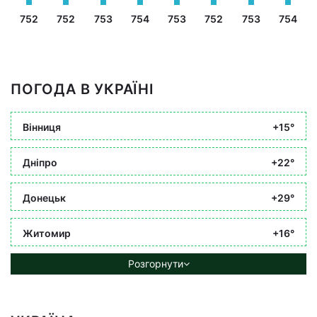
752
752
753
754
753
752
753
754
ПОГОДА В УКРАЇНІ
Вінниця
+15°
Дніпро
+22°
Донецьк
+29°
Житомир
+16°
Розгорнути