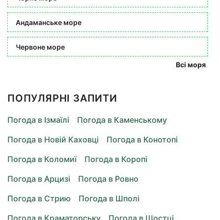
Андаманське море
Червоне море
Всі моря
ПОПУЛЯРНІ ЗАПИТИ
Погода в Ізмаїлі
Погода в Каменському
Погода в Новій Каховці
Погода в Конотопі
Погода в Коломиї
Погода в Коропі
Погода в Арцизі
Погода в Ровно
Погода в Стрию
Погода в Шполі
Погода в Краматорську
Погода в Шостці