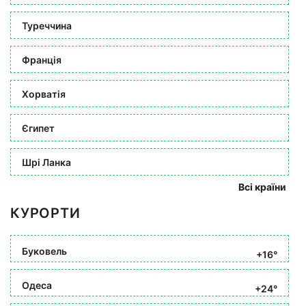
Туреччина
Франція
Хорватія
Єгипет
Шрі Ланка
Всі країни
КУРОРТИ
Буковель
+16°
Одеса
+24°