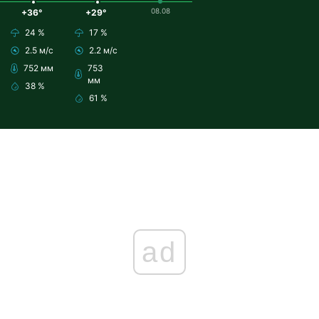
08.08
+36°
+29°
24 %
17 %
2.5 м/с
2.2 м/с
752 мм
753
мм
38 %
61 %
ad