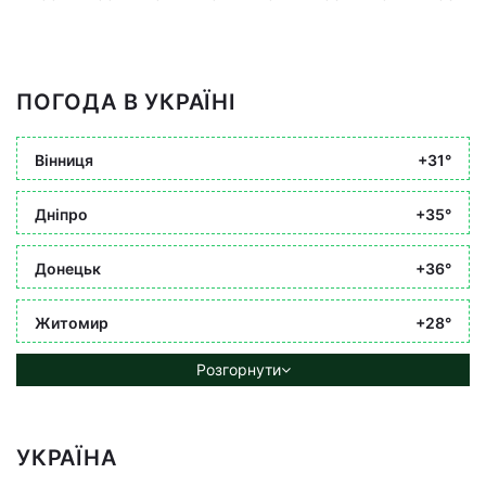
ПОГОДА В УКРАЇНІ
Вінниця
+31°
Дніпро
+35°
Донецьк
+36°
Житомир
+28°
Розгорнути
УКРАЇНА