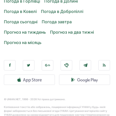
Погода в Горлівці
Погода в Долині
Погода в Ковелі
Погода в Добропіллі
Погода сьогодні
Погода завтра
Прогноз на тиждень
Прогноз на два тижні
Прогноз на місяць
© UNIAN.NET, 1998 - 2026 Усі права дотримано.
Копіювання текстів або зображень, поширення інформації УНІАН у будь-якій
формі забороняється без письмової згоди УНІАН. Цитування матеріалів сайту
УНІАН дозволено за умови відкритого для пошукових систем гіперпосилання на