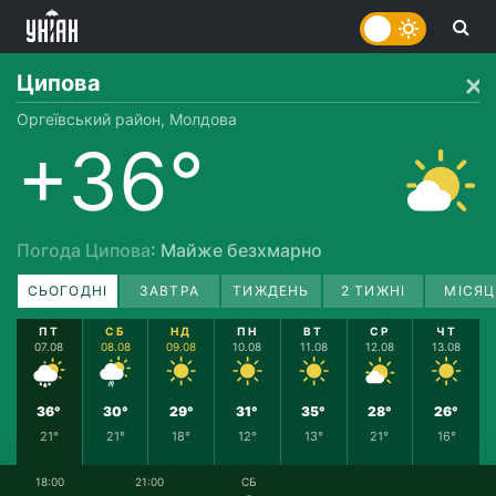
Ципова
Оргеївcький район, Молдова
+36°
Погода Ципова
: Майже безхмарно
СЬОГОДНІ
ЗАВТРА
ТИЖДЕНЬ
2 ТИЖНІ
МІСЯЦ
ПТ
СБ
НД
ПН
ВТ
СР
ЧТ
07.08
08.08
09.08
10.08
11.08
12.08
13.08
36°
30°
29°
31°
35°
28°
26°
21°
21°
18°
12°
13°
21°
16°
18:00
21:00
СБ