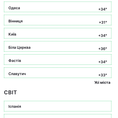
Одеса
+34°
Вінниця
+31°
Київ
+34°
Біла Церква
+36°
Фастів
+34°
Славутич
+33°
Усі міста
СВІТ
Іспанія