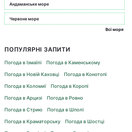
Андаманське море
Червоне море
Всі моря
ПОПУЛЯРНІ ЗАПИТИ
Погода в Ізмаїлі
Погода в Каменському
Погода в Новій Каховці
Погода в Конотопі
Погода в Коломиї
Погода в Коропі
Погода в Арцизі
Погода в Ровно
Погода в Стрию
Погода в Шполі
Погода в Краматорську
Погода в Шостці